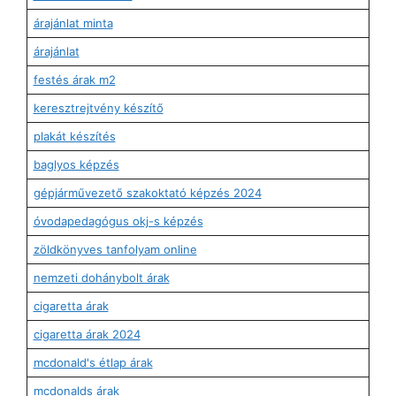
árajánlat minta
árajánlat
festés árak m2
keresztrejtvény készítő
plakát készítés
baglyos képzés
gépjárművezető szakoktató képzés 2024
óvodapedagógus okj-s képzés
zöldkönyves tanfolyam online
nemzeti dohánybolt árak
cigaretta árak
cigaretta árak 2024
mcdonald's étlap árak
mcdonalds árak