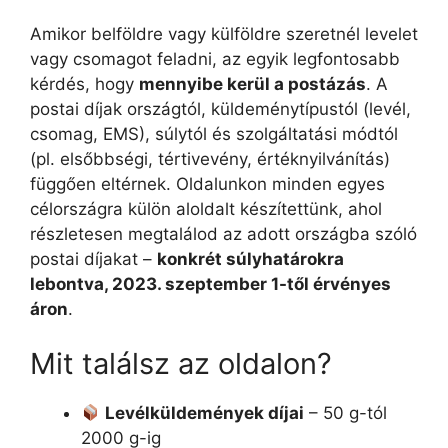
Amikor belföldre vagy külföldre szeretnél levelet
vagy csomagot feladni, az egyik legfontosabb
kérdés, hogy
mennyibe kerül a postázás
. A
postai díjak országtól, küldeménytípustól (levél,
csomag, EMS), súlytól és szolgáltatási módtól
(pl. elsőbbségi, tértivevény, értéknyilvánítás)
függően eltérnek. Oldalunkon minden egyes
célországra külön aloldalt készítettünk, ahol
részletesen megtalálod az adott országba szóló
postai díjakat –
konkrét súlyhatárokra
lebontva, 2023. szeptember 1-től érvényes
áron
.
Mit találsz az oldalon?
Levélküldemények díjai
– 50 g-tól
2000 g-ig