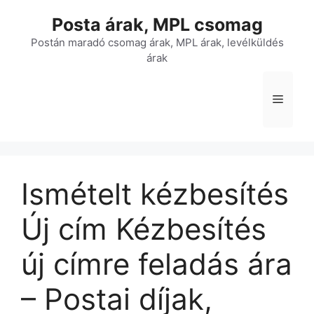
Kilépés
Posta árak, MPL csomag
a
tartalomba
Postán maradó csomag árak, MPL árak, levélküldés
árak
Menü
Ismételt kézbesítés
Új cím Kézbesítés
új címre feladás ára
– Postai díjak,