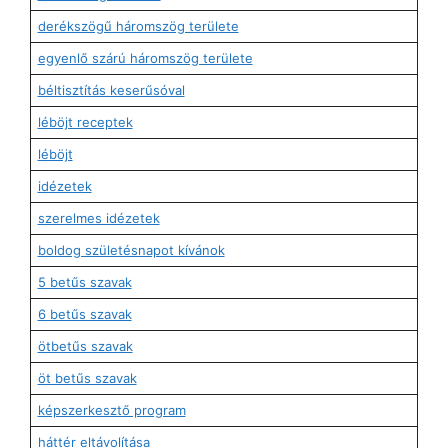
derékszögű háromszög területe
egyenlő szárú háromszög területe
béltisztítás keserűsóval
léböjt receptek
léböjt
idézetek
szerelmes idézetek
boldog születésnapot kívánok
5 betűs szavak
6 betűs szavak
ötbetűs szavak
öt betűs szavak
képszerkesztő program
háttér eltávolítása