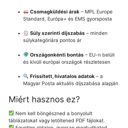
Csomagküldési árak
– MPL Europe
Standard, Európa+ és EMS gyorsposta
Súly szerinti díjszabás
– minden
súlykategóriára pontos ár
Országonkénti bontás
– EU-n belüli
és kívüli európai országok részletesen
Frissített, hivatalos adatok
– a
Magyar Posta aktuális díjszabása alapján
Miért hasznos ez?
Nem kell böngészned a bonyolult
táblázatokat vagy letöltened PDF fájlokat.
Egyetlen oldalon, gyorsan megtudhatod,