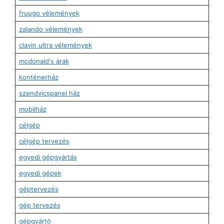
fruugo vélemények
zalando vélemények
clavin ultra vélemények
mcdonald's árak
konténerház
szendvicspanel ház
mobilház
célgép
célgép tervezés
egyedi gépgyártás
egyedi gépek
géptervezés
gép tervezés
gépgyártó