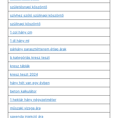
születésnapi köszöntő
szívhez szóló szülinapi köszöntő
szülinapi köszöntő
1 col hány cm
1 dl hány ml
párkány parasztétterem étlap árak
b kategóriás kresz teszt
kresz táblák
kresz teszt 2024
hány hét van egy évben
beton kalkulátor
1 hektár hány négyzetméter
műszaki vizsga ára
saxenda injekció ára