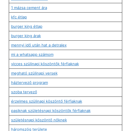
1 mázsa cement ára
kfc étlap
burger king étlap
burger king árak
mennyi idő után hat a detralex
mi a whatsapp számom
vicces szülinapi köszöntők férfiaknak
megható szülinapi versek
háztervező program
szoba tervező
érzelmes szülinapi köszöntő férfiaknak
pasiknak születésnapi köszöntők férfiaknak
születésnapi köszöntő nőknek
háromszög területe