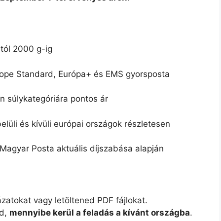
tól 2000 g-ig
ope Standard, Európa+ és EMS gyorsposta
 súlykategóriára pontos ár
lüli és kívüli európai országok részletesen
Magyar Posta aktuális díjszabása alapján
atokat vagy letöltened PDF fájlokat.
od,
mennyibe kerül a feladás a kívánt országba
.