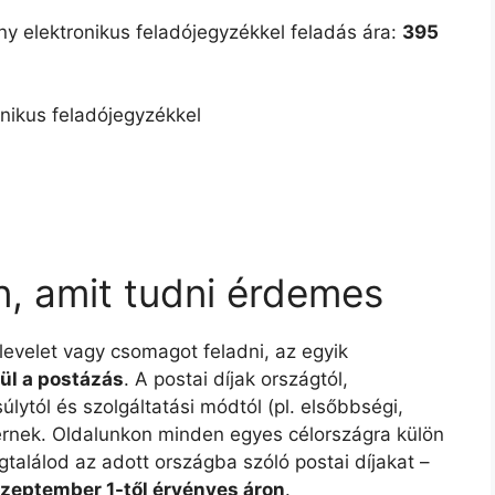
ny elektronikus feladójegyzékkel feladás ára:
395
onikus feladójegyzékkel
n, amit tudni érdemes
 levelet vagy csomagot feladni, az egyik
ül a postázás
. A postai díjak országtól,
lytól és szolgáltatási módtól (pl. elsőbbségi,
ltérnek. Oldalunkon minden egyes célországra külön
gtalálod az adott országba szóló postai díjakat –
szeptember 1-től érvényes áron
.