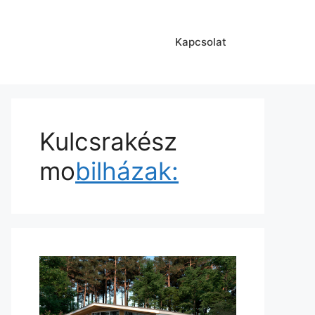
Kapcsolat
Kulcsrakész
mo
bilházak: