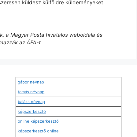
szeresen küldesz külföldre küldeményeket.
űek, a Magyar Posta hivatalos weboldala és
lmazzák az ÁFA-t.
gábor névnap
tamás névnap
balázs névnap
képszerkesztő
online képszerkesztő
képszerkesztő online