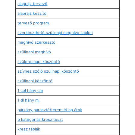
alaprajz tervező
alaprajz készítő
tervező program
szerkeszthető szülinapi meghívó sablon
meghívó szerkesztő
szülinapi meghívó
születésnapi köszöntő
szívhez szóló szülinapi köszöntő
szülinapi köszöntő
1 col hány cm
1 dl hány ml
párkány parasztétterem étlap árak
b kategóriás kresz teszt
kresz táblák