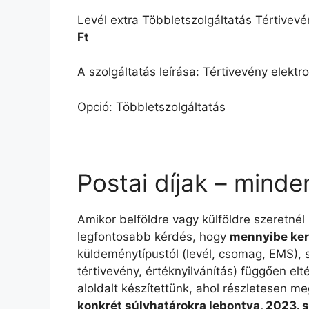
Levél extra Többletszolgáltatás Tértivevé
Ft
A szolgáltatás leírása: Tértivevény elektr
Opció: Többletszolgáltatás
Postai díjak – minde
Amikor belföldre vagy külföldre szeretnél
legfontosabb kérdés, hogy
mennyibe ker
küldeménytípustól (levél, csomag, EMS), sú
tértivevény, értéknyilvánítás) függően e
aloldalt készítettünk, ahol részletesen me
konkrét súlyhatárokra lebontva, 2023. 