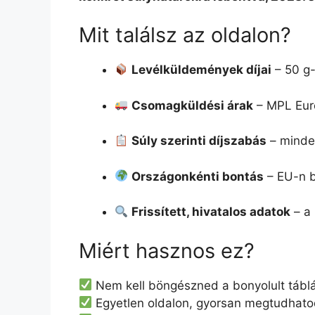
Mit találsz az oldalon?
Levélküldemények díjai
– 50 g-
Csomagküldési árak
– MPL Eur
Súly szerinti díjszabás
– minden
Országonkénti bontás
– EU-n be
Frissített, hivatalos adatok
– a 
Miért hasznos ez?
Nem kell böngészned a bonyolult tábláz
Egyetlen oldalon, gyorsan megtudhat