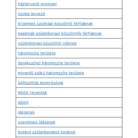
háztervező program
szoba tervező
érzelmes szülinapi köszöntő férfiaknak
pasiknak születésnapi köszöntők férfiaknak
születésnapi köszöntő nőknek
háromszög területe
derékszögű háromszög területe
egyenlő szárú háromszög területe
béltisztítás keserűsóval
léböjt receptek
léböjt
idézetek
szerelmes idézetek
boldog születésnapot kívánok