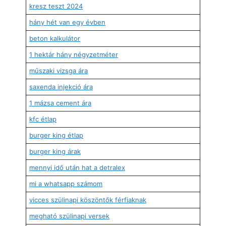
kresz teszt 2024
hány hét van egy évben
beton kalkulátor
1 hektár hány négyzetméter
műszaki vizsga ára
saxenda injekció ára
1 mázsa cement ára
kfc étlap
burger king étlap
burger king árak
mennyi idő után hat a detralex
mi a whatsapp számom
vicces szülinapi köszöntők férfiaknak
megható szülinapi versek