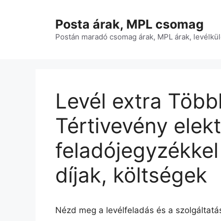
Kilépés
a
Posta árak, MPL csomag
tartalomba
Postán maradó csomag árak, MPL árak, levélkül
Levél extra Több
Tértivevény elek
feladójegyzékkel 
díjak, költségek
Nézd meg a levélfeladás és a szolgáltatás