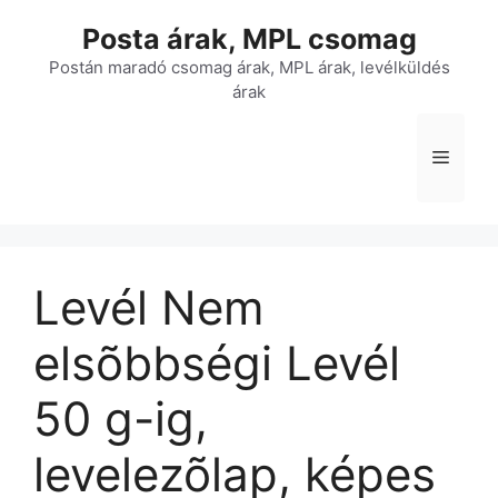
Kilépés
Posta árak, MPL csomag
a
tartalomba
Postán maradó csomag árak, MPL árak, levélküldés
árak
Menü
Levél Nem
elsõbbségi Levél
50 g-ig,
levelezõlap, képes