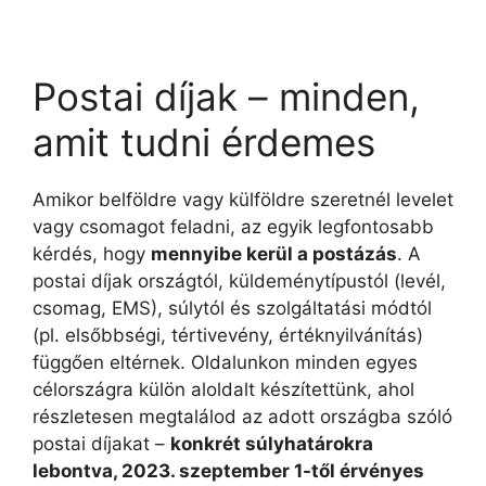
Postai díjak – minden,
amit tudni érdemes
Amikor belföldre vagy külföldre szeretnél levelet
vagy csomagot feladni, az egyik legfontosabb
kérdés, hogy
mennyibe kerül a postázás
. A
postai díjak országtól, küldeménytípustól (levél,
csomag, EMS), súlytól és szolgáltatási módtól
(pl. elsőbbségi, tértivevény, értéknyilvánítás)
függően eltérnek. Oldalunkon minden egyes
célországra külön aloldalt készítettünk, ahol
részletesen megtalálod az adott országba szóló
postai díjakat –
konkrét súlyhatárokra
lebontva, 2023. szeptember 1-től érvényes