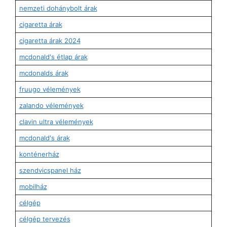
nemzeti dohánybolt árak
cigaretta árak
cigaretta árak 2024
mcdonald's étlap árak
mcdonalds árak
fruugo vélemények
zalando vélemények
clavin ultra vélemények
mcdonald's árak
konténerház
szendvicspanel ház
mobilház
célgép
célgép tervezés