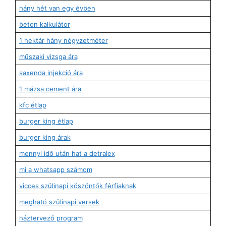
hány hét van egy évben
beton kalkulátor
1 hektár hány négyzetméter
műszaki vizsga ára
saxenda injekció ára
1 mázsa cement ára
kfc étlap
burger king étlap
burger king árak
mennyi idő után hat a detralex
mi a whatsapp számom
vicces szülinapi köszöntők férfiaknak
megható szülinapi versek
háztervező program