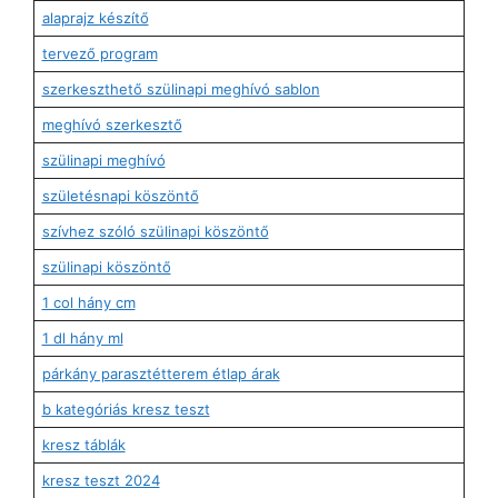
alaprajz készítő
tervező program
szerkeszthető szülinapi meghívó sablon
meghívó szerkesztő
szülinapi meghívó
születésnapi köszöntő
szívhez szóló szülinapi köszöntő
szülinapi köszöntő
1 col hány cm
1 dl hány ml
párkány parasztétterem étlap árak
b kategóriás kresz teszt
kresz táblák
kresz teszt 2024