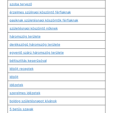
szoba tervező
érzelmes szülinapi köszöntő férfiaknak
pasiknak születésnapi köszöntők férfiaknak
születésnapi köszöntő nőknek
háromszög területe
derékszögű háromszög területe
egyenlő szárú háromszög területe
béltisztítás keserűsóval
léböjt receptek
léböjt
idézetek
szerelmes idézetek
boldog születésnapot kívánok
5 betűs szavak