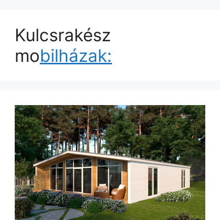
Kulcsrakész
mo
bilházak: