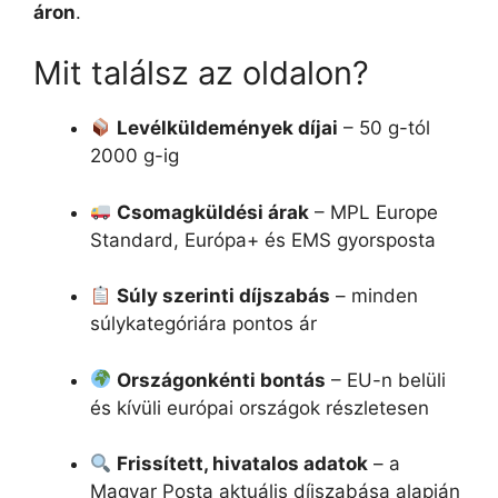
áron
.
Mit találsz az oldalon?
Levélküldemények díjai
– 50 g-tól
2000 g-ig
Csomagküldési árak
– MPL Europe
Standard, Európa+ és EMS gyorsposta
Súly szerinti díjszabás
– minden
súlykategóriára pontos ár
Országonkénti bontás
– EU-n belüli
és kívüli európai országok részletesen
Frissített, hivatalos adatok
– a
Magyar Posta aktuális díjszabása alapján