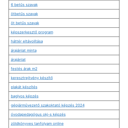
6 betűs szavak
ötbetűs szavak
öt betűs szavak
képszerkesztő program
háttér eltávolítása
árajánlat minta
árajánlat
festés árak m2
keresztrejtvény készítő
plakát készítés
baglyos képzés
gépjárművezető szakoktató képzés 2024
óvodapedagógus okj-s képzés
zöldkönyves tanfolyam online