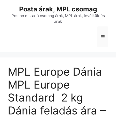
Kilépés
Posta árak, MPL csomag
a
tartalomba
Postán maradó csomag árak, MPL árak, levélküldés
árak
Menü
MPL Europe Dánia
MPL Europe
Standard  2 kg 
Dánia feladás ára –