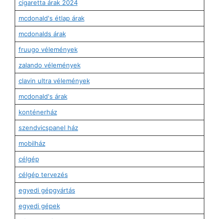
cigaretta árak 2024
mcdonald's étlap árak
mcdonalds árak
fruugo vélemények
zalando vélemények
clavin ultra vélemények
mcdonald's árak
konténerház
szendvicspanel ház
mobilház
célgép
célgép tervezés
egyedi gépgyártás
egyedi gépek