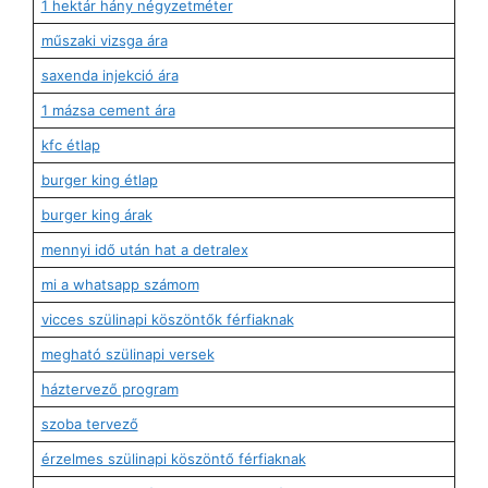
1 hektár hány négyzetméter
műszaki vizsga ára
saxenda injekció ára
1 mázsa cement ára
kfc étlap
burger king étlap
burger king árak
mennyi idő után hat a detralex
mi a whatsapp számom
vicces szülinapi köszöntők férfiaknak
megható szülinapi versek
háztervező program
szoba tervező
érzelmes szülinapi köszöntő férfiaknak