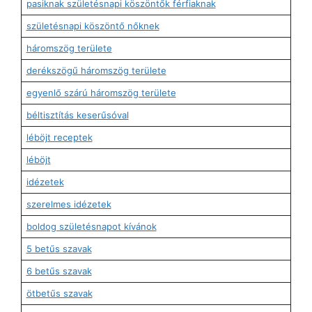
pasiknak születésnapi köszöntők férfiaknak
születésnapi köszöntő nőknek
háromszög területe
derékszögű háromszög területe
egyenlő szárú háromszög területe
béltisztítás keserűsóval
léböjt receptek
léböjt
idézetek
szerelmes idézetek
boldog születésnapot kívánok
5 betűs szavak
6 betűs szavak
ötbetűs szavak