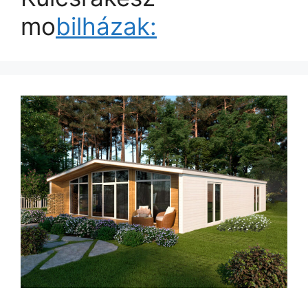
mo
bilházak: