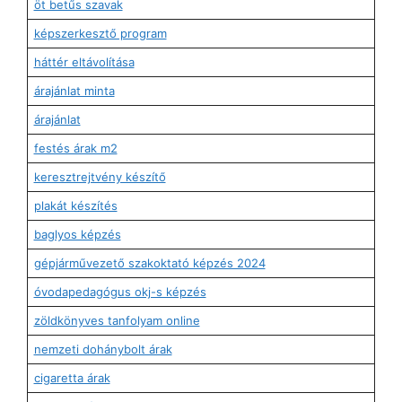
öt betűs szavak
képszerkesztő program
háttér eltávolítása
árajánlat minta
árajánlat
festés árak m2
keresztrejtvény készítő
plakát készítés
baglyos képzés
gépjárművezető szakoktató képzés 2024
óvodapedagógus okj-s képzés
zöldkönyves tanfolyam online
nemzeti dohánybolt árak
cigaretta árak