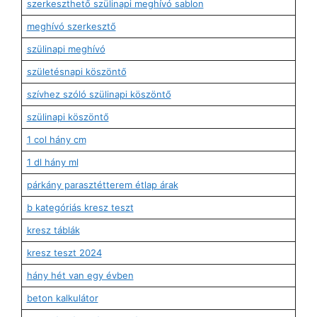
szerkeszthető szülinapi meghívó sablon
meghívó szerkesztő
szülinapi meghívó
születésnapi köszöntő
szívhez szóló szülinapi köszöntő
szülinapi köszöntő
1 col hány cm
1 dl hány ml
párkány parasztétterem étlap árak
b kategóriás kresz teszt
kresz táblák
kresz teszt 2024
hány hét van egy évben
beton kalkulátor