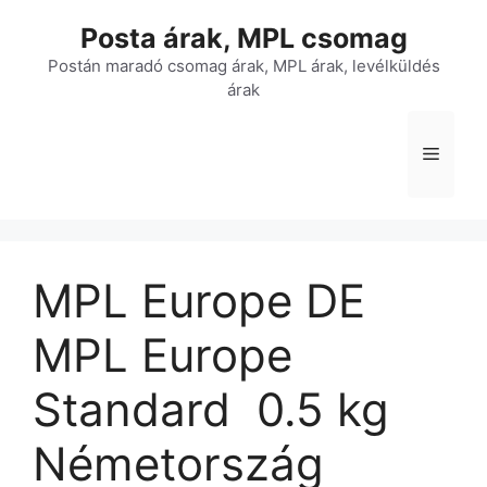
Kilépés
Posta árak, MPL csomag
a
tartalomba
Postán maradó csomag árak, MPL árak, levélküldés
árak
Menü
MPL Europe DE
MPL Europe
Standard  0.5 kg 
Németország