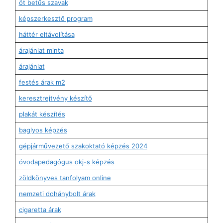
öt betűs szavak
képszerkesztő program
háttér eltávolítása
árajánlat minta
árajánlat
festés árak m2
keresztrejtvény készítő
plakát készítés
baglyos képzés
gépjárművezető szakoktató képzés 2024
óvodapedagógus okj-s képzés
zöldkönyves tanfolyam online
nemzeti dohánybolt árak
cigaretta árak