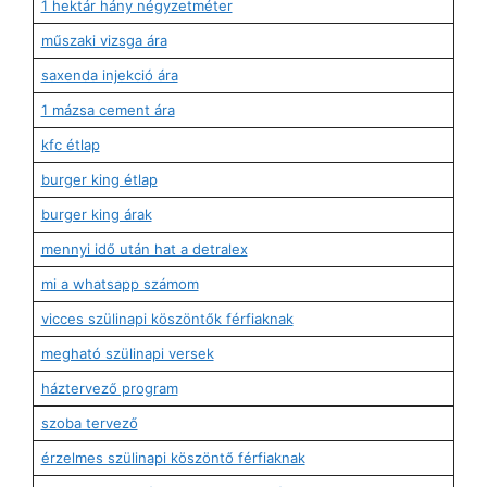
1 hektár hány négyzetméter
műszaki vizsga ára
saxenda injekció ára
1 mázsa cement ára
kfc étlap
burger king étlap
burger king árak
mennyi idő után hat a detralex
mi a whatsapp számom
vicces szülinapi köszöntők férfiaknak
megható szülinapi versek
háztervező program
szoba tervező
érzelmes szülinapi köszöntő férfiaknak