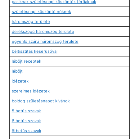
pasiknak születésnapi köszöntők férfiaknak
születésnapi köszöntő nőknek
háromszög területe
derékszögű háromszög területe
egyenlő szárú háromszög területe
béltisztítás keserűsóval
léböjt receptek
léböjt
idézetek
szerelmes idézetek
boldog születésnapot kívánok
5 betűs szavak
6 betűs szavak
ötbetűs szavak