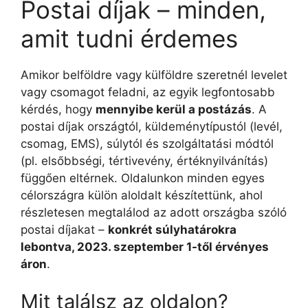
Postai díjak – minden,
amit tudni érdemes
Amikor belföldre vagy külföldre szeretnél levelet
vagy csomagot feladni, az egyik legfontosabb
kérdés, hogy
mennyibe kerül a postázás
. A
postai díjak országtól, küldeménytípustól (levél,
csomag, EMS), súlytól és szolgáltatási módtól
(pl. elsőbbségi, tértivevény, értéknyilvánítás)
függően eltérnek. Oldalunkon minden egyes
célországra külön aloldalt készítettünk, ahol
részletesen megtalálod az adott országba szóló
postai díjakat –
konkrét súlyhatárokra
lebontva, 2023. szeptember 1-től érvényes
áron
.
Mit találsz az oldalon?