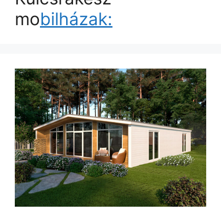
mo
bilházak: