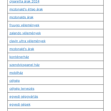
cigaretta árak 2024
mcdonald's étlap árak
mcdonalds árak
fruugo vélemények
zalando vélemények
clavin ultra vélemények
mcdonald's árak
konténerház
szendvicspanel ház
mobilház
célgép
célgép tervezés
egyedi gépgyártás
egyedi gépek