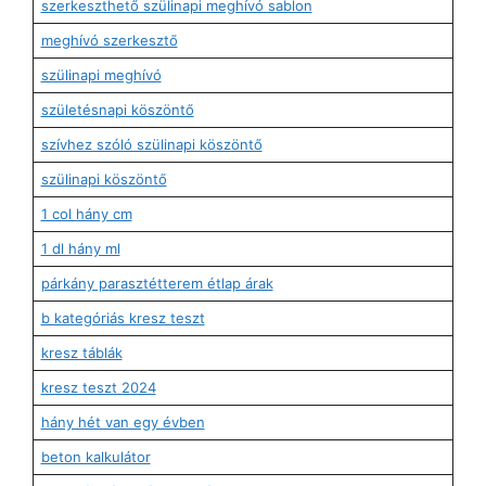
szerkeszthető szülinapi meghívó sablon
meghívó szerkesztő
szülinapi meghívó
születésnapi köszöntő
szívhez szóló szülinapi köszöntő
szülinapi köszöntő
1 col hány cm
1 dl hány ml
párkány parasztétterem étlap árak
b kategóriás kresz teszt
kresz táblák
kresz teszt 2024
hány hét van egy évben
beton kalkulátor