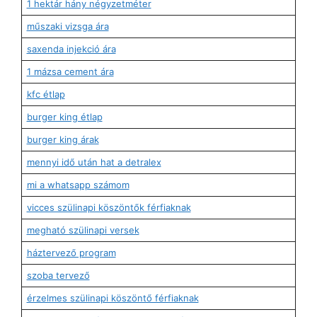
1 hektár hány négyzetméter
műszaki vizsga ára
saxenda injekció ára
1 mázsa cement ára
kfc étlap
burger king étlap
burger king árak
mennyi idő után hat a detralex
mi a whatsapp számom
vicces szülinapi köszöntők férfiaknak
megható szülinapi versek
háztervező program
szoba tervező
érzelmes szülinapi köszöntő férfiaknak