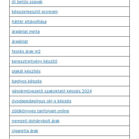
öt betűs szavak
képszerkesztő program
háttér eltávolítása
árajánlat minta
árajánlat
festés árak m2
keresztrejtvény készítő
plakát készítés
baglyos képzés
gépjárművezető szakoktató képzés 2024
óvodapedagógus okj-s képzés
zöldkönyves tanfolyam online
nemzeti dohánybolt árak
cigaretta árak