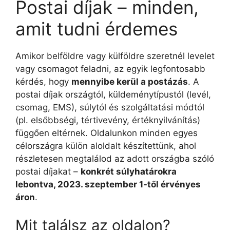
Postai díjak – minden,
amit tudni érdemes
Amikor belföldre vagy külföldre szeretnél levelet
vagy csomagot feladni, az egyik legfontosabb
kérdés, hogy
mennyibe kerül a postázás
. A
postai díjak országtól, küldeménytípustól (levél,
csomag, EMS), súlytól és szolgáltatási módtól
(pl. elsőbbségi, tértivevény, értéknyilvánítás)
függően eltérnek. Oldalunkon minden egyes
célországra külön aloldalt készítettünk, ahol
részletesen megtalálod az adott országba szóló
postai díjakat –
konkrét súlyhatárokra
lebontva, 2023. szeptember 1-től érvényes
áron
.
Mit találsz az oldalon?