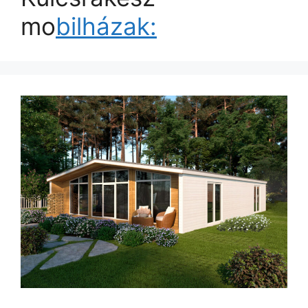
mo
bilházak: