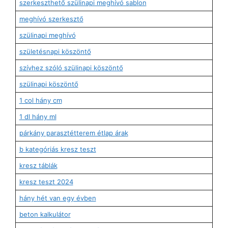
szerkeszthető szülinapi meghívó sablon
meghívó szerkesztő
szülinapi meghívó
születésnapi köszöntő
szívhez szóló szülinapi köszöntő
szülinapi köszöntő
1 col hány cm
1 dl hány ml
párkány parasztétterem étlap árak
b kategóriás kresz teszt
kresz táblák
kresz teszt 2024
hány hét van egy évben
beton kalkulátor