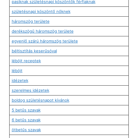
pasiknak születésnapi köszöntők férfiaknak
születésnapi köszöntő nőknek
háromszög területe
derékszögű háromszög területe
egyenlő szárú háromszög területe
béltisztítás keserűsóval
léböjt receptek
léböjt
idézetek
szerelmes idézetek
boldog születésnapot kívánok
5 betűs szavak
6 betűs szavak
ötbetűs szavak