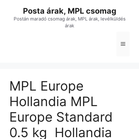
Kilépés
Posta árak, MPL csomag
a
tartalomba
Postán maradó csomag árak, MPL árak, levélküldés
árak
Menü
MPL Europe
Hollandia MPL
Europe Standard 
0.5 kg  Hollandia