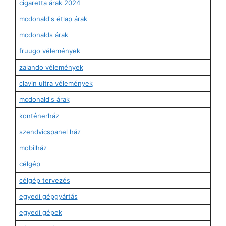
cigaretta árak 2024
mcdonald's étlap árak
mcdonalds árak
fruugo vélemények
zalando vélemények
clavin ultra vélemények
mcdonald's árak
konténerház
szendvicspanel ház
mobilház
célgép
célgép tervezés
egyedi gépgyártás
egyedi gépek