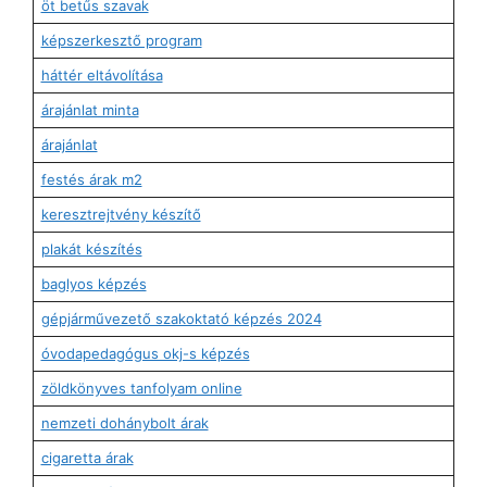
öt betűs szavak
képszerkesztő program
háttér eltávolítása
árajánlat minta
árajánlat
festés árak m2
keresztrejtvény készítő
plakát készítés
baglyos képzés
gépjárművezető szakoktató képzés 2024
óvodapedagógus okj-s képzés
zöldkönyves tanfolyam online
nemzeti dohánybolt árak
cigaretta árak