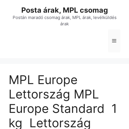
Kilépés
Posta árak, MPL csomag
a
tartalomba
Postán maradó csomag árak, MPL árak, levélküldés
árak
Menü
MPL Europe
Lettország MPL
Europe Standard  1
kg  Lettország