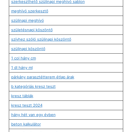
szerkeszthető szülinapi meghívó sablon
meghívó szerkesztő
szülinapi meghívó
születésnapi köszöntő
szívhez szóló szülinapi köszöntő
szülinapi köszöntő
1 col hány cm
1 dl hány ml
párkány parasztétterem étlap árak
b kategóriás kresz teszt
kresz táblák
kresz teszt 2024
hány hét van egy évben
beton kalkulátor