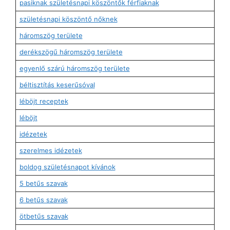
pasiknak születésnapi köszöntők férfiaknak
születésnapi köszöntő nőknek
háromszög területe
derékszögű háromszög területe
egyenlő szárú háromszög területe
béltisztítás keserűsóval
léböjt receptek
léböjt
idézetek
szerelmes idézetek
boldog születésnapot kívánok
5 betűs szavak
6 betűs szavak
ötbetűs szavak