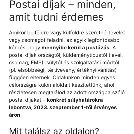
Postai díjak – minden,
amit tudni érdemes
Amikor belföldre vagy külföldre szeretnél levelet
vagy csomagot feladni, az egyik legfontosabb
kérdés, hogy
mennyibe kerül a postázás
. A
postai díjak országtól, küldeménytípustól (levél,
csomag, EMS), súlytól és szolgáltatási módtól
(pl. elsőbbségi, tértivevény, értéknyilvánítás)
függően eltérnek. Oldalunkon minden egyes
célországra külön aloldalt készítettünk, ahol
részletesen megtalálod az adott országba szóló
postai díjakat –
konkrét súlyhatárokra
lebontva, 2023. szeptember 1-től érvényes
áron
.
Mit találsz az oldalon?