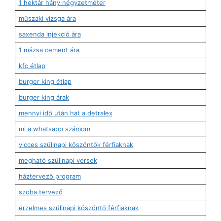
1 hektár hány négyzetméter
műszaki vizsga ára
saxenda injekció ára
1 mázsa cement ára
kfc étlap
burger king étlap
burger king árak
mennyi idő után hat a detralex
mi a whatsapp számom
vicces szülinapi köszöntők férfiaknak
megható szülinapi versek
háztervező program
szoba tervező
érzelmes szülinapi köszöntő férfiaknak