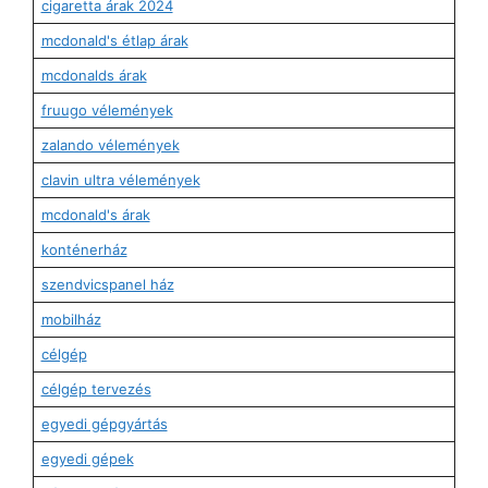
cigaretta árak 2024
mcdonald's étlap árak
mcdonalds árak
fruugo vélemények
zalando vélemények
clavin ultra vélemények
mcdonald's árak
konténerház
szendvicspanel ház
mobilház
célgép
célgép tervezés
egyedi gépgyártás
egyedi gépek