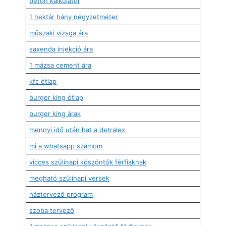
beton kalkulátor
1 hektár hány négyzetméter
műszaki vizsga ára
saxenda injekció ára
1 mázsa cement ára
kfc étlap
burger king étlap
burger king árak
mennyi idő után hat a detralex
mi a whatsapp számom
vicces szülinapi köszöntők férfiaknak
megható szülinapi versek
háztervező program
szoba tervező