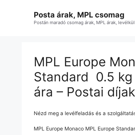
Kilépés
a
Posta árak, MPL csomag
tartalomba
Postán maradó csomag árak, MPL árak, levélkül
MPL Europe Mon
Standard  0.5 kg
ára – Postai díja
Nézd meg a levélfeladás és a szolgáltatás
MPL Europe Monaco MPL Europe Standard 