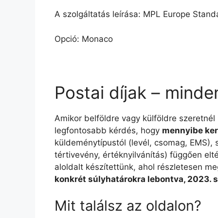
A szolgáltatás leírása: MPL Europe Standa
Opció: Monaco
Postai díjak – minde
Amikor belföldre vagy külföldre szeretnél
legfontosabb kérdés, hogy
mennyibe ker
küldeménytípustól (levél, csomag, EMS), sú
tértivevény, értéknyilvánítás) függően e
aloldalt készítettünk, ahol részletesen me
konkrét súlyhatárokra lebontva, 2023. 
Mit találsz az oldalon?