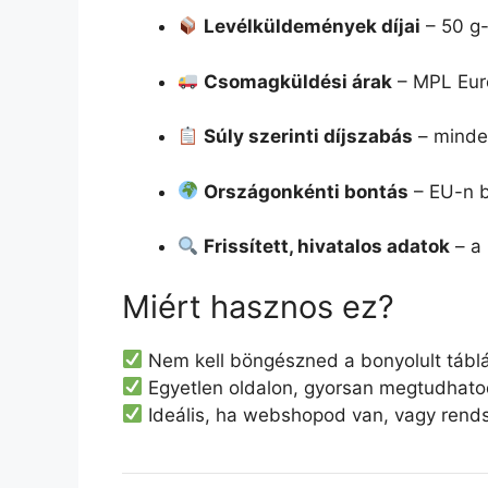
Levélküldemények díjai
– 50 g-
Csomagküldési árak
– MPL Eur
Súly szerinti díjszabás
– minden
Országonkénti bontás
– EU-n be
Frissített, hivatalos adatok
– a 
Miért hasznos ez?
Nem kell böngészned a bonyolult tábláz
Egyetlen oldalon, gyorsan megtudhat
Ideális, ha webshopod van, vagy rend