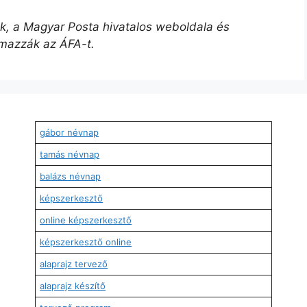
űek, a Magyar Posta hivatalos weboldala és
lmazzák az ÁFA-t.
gábor névnap
tamás névnap
balázs névnap
képszerkesztő
online képszerkesztő
képszerkesztő online
alaprajz tervező
alaprajz készítő