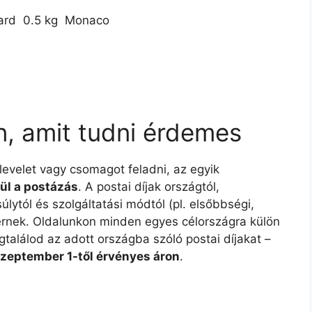
rd  0.5 kg  Monaco
n, amit tudni érdemes
 levelet vagy csomagot feladni, az egyik
ül a postázás
. A postai díjak országtól,
lytól és szolgáltatási módtól (pl. elsőbbségi,
ltérnek. Oldalunkon minden egyes célországra külön
gtalálod az adott országba szóló postai díjakat –
szeptember 1-től érvényes áron
.