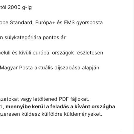
tól 2000 g-ig
ope Standard, Európa+ és EMS gyorsposta
 súlykategóriára pontos ár
lüli és kívüli európai országok részletesen
Magyar Posta aktuális díjszabása alapján
atokat vagy letöltened PDF fájlokat.
od,
mennyibe kerül a feladás a kívánt országba
.
szeresen küldesz külföldre küldeményeket.