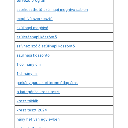
tervező program
szerkeszthető szülinapi meghívó sablon
meghívó szerkesztő
szülinapi meghívó
születésnapi köszöntő
szívhez szóló szülinapi köszöntő
szülinapi köszöntő
1 col hány cm
1 dl hány ml
párkány parasztétterem étlap árak
b kategóriás kresz teszt
kresz táblák
kresz teszt 2024
hány hét van egy évben