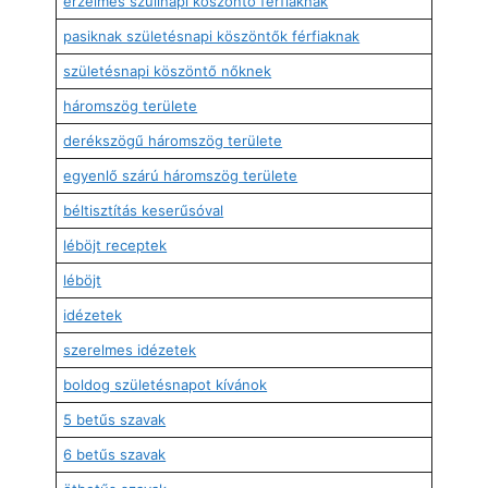
érzelmes szülinapi köszöntő férfiaknak
pasiknak születésnapi köszöntők férfiaknak
születésnapi köszöntő nőknek
háromszög területe
derékszögű háromszög területe
egyenlő szárú háromszög területe
béltisztítás keserűsóval
léböjt receptek
léböjt
idézetek
szerelmes idézetek
boldog születésnapot kívánok
5 betűs szavak
6 betűs szavak