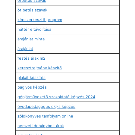
ötbetűs szavak
öt betűs szavak
képszerkesztő program
háttér eltávolítása
árajánlat minta
árajánlat
festés árak m2
keresztrejtvény készítő
plakát készítés
baglyos képzés
gépjárművezető szakoktató képzés 2024
óvodapedagógus okj-s képzés
zöldkönyves tanfolyam online
nemzeti dohánybolt árak