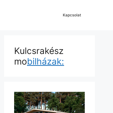
Kapcsolat
Kulcsrakész
mo
bilházak: