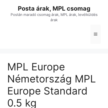
Kilépés
Posta árak, MPL csomag
a
tartalomba
Postán maradó csomag árak, MPL árak, levélküldés
árak
Menü
MPL Europe
Németország MPL
Europe Standard 
0.5 kg 