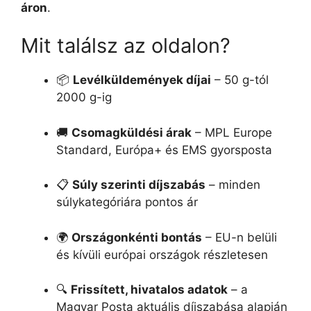
áron
.
Mit találsz az oldalon?
📦
Levélküldemények díjai
– 50 g-tól
2000 g-ig
🚚
Csomagküldési árak
– MPL Europe
Standard, Európa+ és EMS gyorsposta
📋
Súly szerinti díjszabás
– minden
súlykategóriára pontos ár
🌍
Országonkénti bontás
– EU-n belüli
és kívüli európai országok részletesen
🔍
Frissített, hivatalos adatok
– a
Magyar Posta aktuális díjszabása alapján