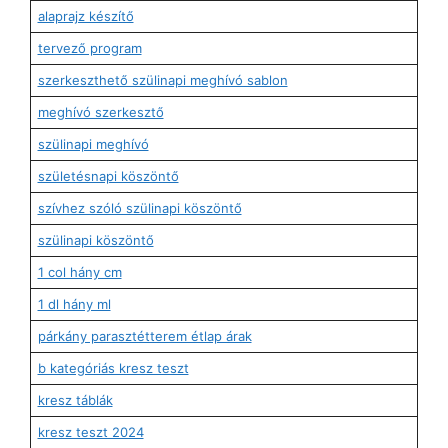
alaprajz készítő
tervező program
szerkeszthető szülinapi meghívó sablon
meghívó szerkesztő
szülinapi meghívó
születésnapi köszöntő
szívhez szóló szülinapi köszöntő
szülinapi köszöntő
1 col hány cm
1 dl hány ml
párkány parasztétterem étlap árak
b kategóriás kresz teszt
kresz táblák
kresz teszt 2024