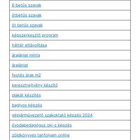
6 betűs szavak
ötbetűs szavak
öt betűs szavak
képszerkesztő program
háttér eltávolítása
árajánlat minta
árajánlat
festés árak m2
keresztrejtvény készítő
plakát készítés
baglyos képzés
gépjárművezető szakoktató képzés 2024
óvodapedagógus okj-s képzés
zöldkönyves tanfolyam online