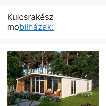
Kulcsrakész
mo
bilházak: