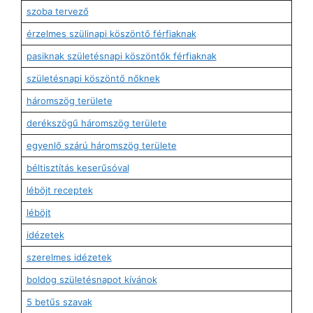
szoba tervező
érzelmes szülinapi köszöntő férfiaknak
pasiknak születésnapi köszöntők férfiaknak
születésnapi köszöntő nőknek
háromszög területe
derékszögű háromszög területe
egyenlő szárú háromszög területe
béltisztítás keserűsóval
léböjt receptek
léböjt
idézetek
szerelmes idézetek
boldog születésnapot kívánok
5 betűs szavak