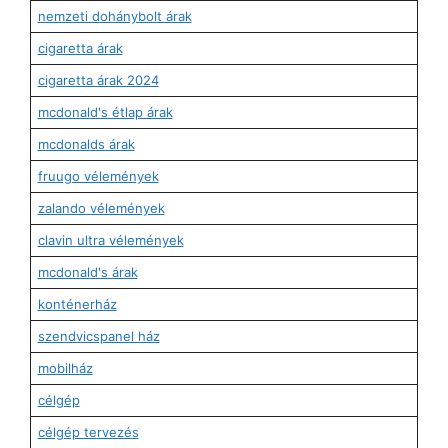
nemzeti dohánybolt árak
cigaretta árak
cigaretta árak 2024
mcdonald's étlap árak
mcdonalds árak
fruugo vélemények
zalando vélemények
clavin ultra vélemények
mcdonald's árak
konténerház
szendvicspanel ház
mobilház
célgép
célgép tervezés