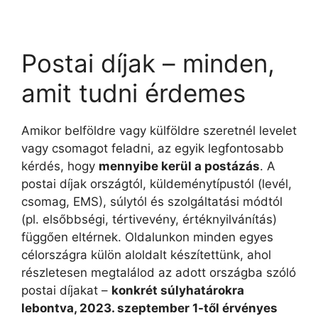
Postai díjak – minden,
amit tudni érdemes
Amikor belföldre vagy külföldre szeretnél levelet
vagy csomagot feladni, az egyik legfontosabb
kérdés, hogy
mennyibe kerül a postázás
. A
postai díjak országtól, küldeménytípustól (levél,
csomag, EMS), súlytól és szolgáltatási módtól
(pl. elsőbbségi, tértivevény, értéknyilvánítás)
függően eltérnek. Oldalunkon minden egyes
célországra külön aloldalt készítettünk, ahol
részletesen megtalálod az adott országba szóló
postai díjakat –
konkrét súlyhatárokra
lebontva, 2023. szeptember 1-től érvényes