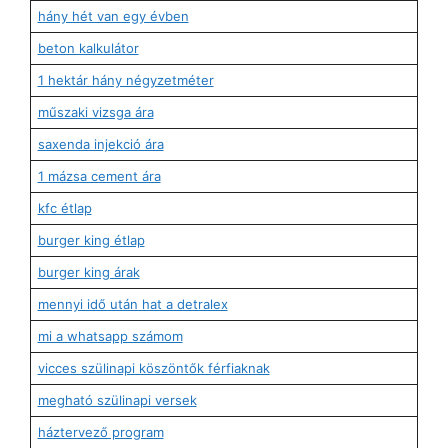
hány hét van egy évben
beton kalkulátor
1 hektár hány négyzetméter
műszaki vizsga ára
saxenda injekció ára
1 mázsa cement ára
kfc étlap
burger king étlap
burger king árak
mennyi idő után hat a detralex
mi a whatsapp számom
vicces szülinapi köszöntők férfiaknak
megható szülinapi versek
háztervező program