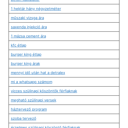
1 hektár hány négyzetméter
műszaki vizsga ára
saxenda injekció ára
1 mázsa cement ára
kfc étlap
burger king étlap
burger king árak
mennyi idő után hat a detralex
mi a whatsapp számom
vicces szülinapi köszöntők férfiaknak
megható szülinapi versek
háztervező program
szoba tervező
érzelmes szülinapi köszöntő férfiaknak