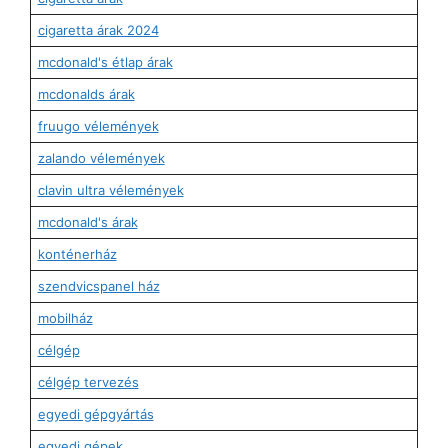
cigaretta árak 2024
mcdonald's étlap árak
mcdonalds árak
fruugo vélemények
zalando vélemények
clavin ultra vélemények
mcdonald's árak
konténerház
szendvicspanel ház
mobilház
célgép
célgép tervezés
egyedi gépgyártás
egyedi gépek