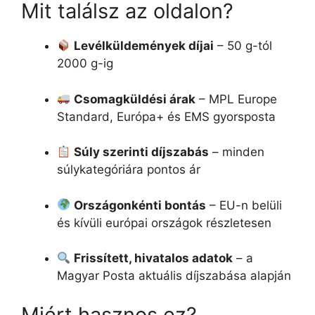
Mit találsz az oldalon?
Levélküldemények díjai
– 50 g-tól
2000 g-ig
Csomagküldési árak
– MPL Europe
Standard, Európa+ és EMS gyorsposta
Súly szerinti díjszabás
– minden
súlykategóriára pontos ár
Országonkénti bontás
– EU-n belüli
és kívüli európai országok részletesen
Frissített, hivatalos adatok
– a
Magyar Posta aktuális díjszabása alapján
Miért hasznos ez?