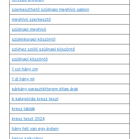
szerkeszthető szülinapi meghívó sablon
meghívó szerkesztő
szülinapi meghívó
születésnapi köszöntő
szívhez szóló szülinapi köszöntő
szülinapi köszöntő
1 col hány cm
1 dl hány ml
párkány parasztétterem étlap árak
b kategóriás kresz teszt
kresz táblák
kresz teszt 2024
hány hét van egy évben
beton kalkulátor