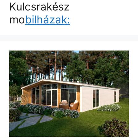
Kulcsrakész
mo
bilházak: