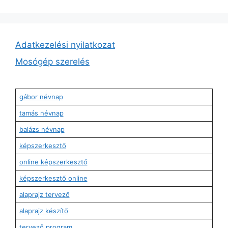
Adatkezelési nyilatkozat
Mosógép szerelés
gábor névnap
tamás névnap
balázs névnap
képszerkesztő
online képszerkesztő
képszerkesztő online
alaprajz tervező
alaprajz készítő
tervező program