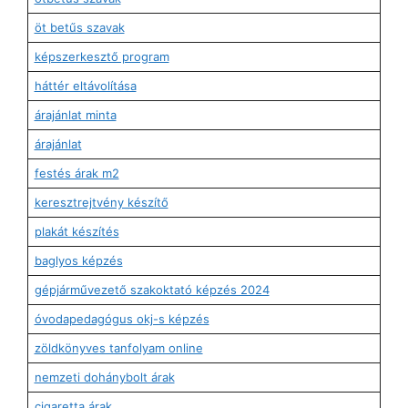
öt betűs szavak
képszerkesztő program
háttér eltávolítása
árajánlat minta
árajánlat
festés árak m2
keresztrejtvény készítő
plakát készítés
baglyos képzés
gépjárművezető szakoktató képzés 2024
óvodapedagógus okj-s képzés
zöldkönyves tanfolyam online
nemzeti dohánybolt árak
cigaretta árak