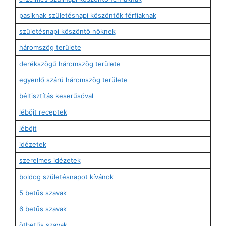
pasiknak születésnapi köszöntők férfiaknak
születésnapi köszöntő nőknek
háromszög területe
derékszögű háromszög területe
egyenlő szárú háromszög területe
béltisztítás keserűsóval
léböjt receptek
léböjt
idézetek
szerelmes idézetek
boldog születésnapot kívánok
5 betűs szavak
6 betűs szavak
ötbetűs szavak