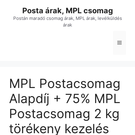
Kilépés
Posta árak, MPL csomag
a
tartalomba
Postán maradó csomag árak, MPL árak, levélküldés
árak
Menü
MPL Postacsomag
Alapdíj + 75% MPL
Postacsomag 2 kg 
törékeny kezelés