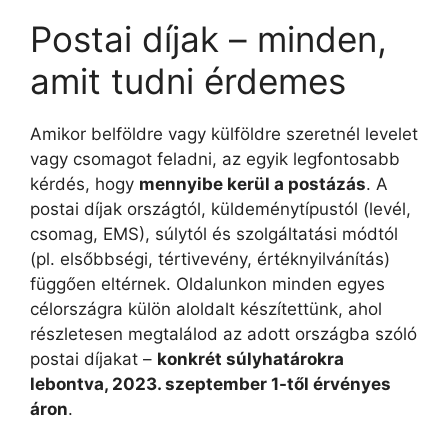
Postai díjak – minden,
amit tudni érdemes
Amikor belföldre vagy külföldre szeretnél levelet
vagy csomagot feladni, az egyik legfontosabb
kérdés, hogy
mennyibe kerül a postázás
. A
postai díjak országtól, küldeménytípustól (levél,
csomag, EMS), súlytól és szolgáltatási módtól
(pl. elsőbbségi, tértivevény, értéknyilvánítás)
függően eltérnek. Oldalunkon minden egyes
célországra külön aloldalt készítettünk, ahol
részletesen megtalálod az adott országba szóló
postai díjakat –
konkrét súlyhatárokra
lebontva, 2023. szeptember 1-től érvényes
áron
.