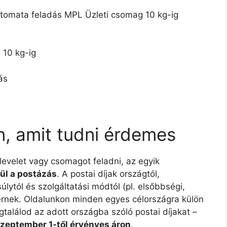
omata feladás MPL Üzleti csomag 10 kg-ig
 10 kg-ig
ás
n, amit tudni érdemes
 levelet vagy csomagot feladni, az egyik
ül a postázás
. A postai díjak országtól,
lytól és szolgáltatási módtól (pl. elsőbbségi,
ltérnek. Oldalunkon minden egyes célországra külön
gtalálod az adott országba szóló postai díjakat –
szeptember 1-től érvényes áron
.