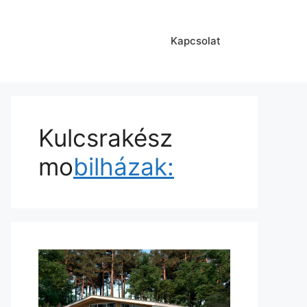
Kapcsolat
Kulcsrakész
mo
bilházak: