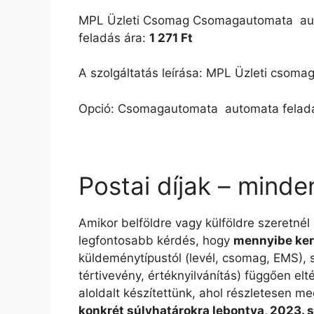
MPL Üzleti Csomag Csomagautomata  aut
feladás ára:
1 271 Ft
A szolgáltatás leírása: MPL Üzleti csomag
Opció: Csomagautomata  automata felad
Postai díjak – minde
Amikor belföldre vagy külföldre szeretnél
legfontosabb kérdés, hogy
mennyibe ker
küldeménytípustól (levél, csomag, EMS), sú
tértivevény, értéknyilvánítás) függően e
aloldalt készítettünk, ahol részletesen me
konkrét súlyhatárokra lebontva, 2023. 