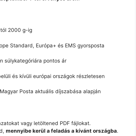
tól 2000 g-ig
ope Standard, Európa+ és EMS gyorsposta
 súlykategóriára pontos ár
lüli és kívüli európai országok részletesen
Magyar Posta aktuális díjszabása alapján
atokat vagy letöltened PDF fájlokat.
od,
mennyibe kerül a feladás a kívánt országba
.