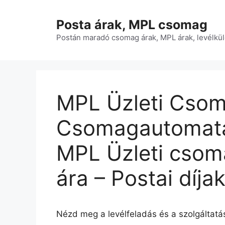
Kilépés
a
Posta árak, MPL csomag
tartalomba
Postán maradó csomag árak, MPL árak, levélkül
MPL Üzleti Cso
Csomagautomata 
MPL Üzleti csoma
ára – Postai díja
Nézd meg a levélfeladás és a szolgáltatás