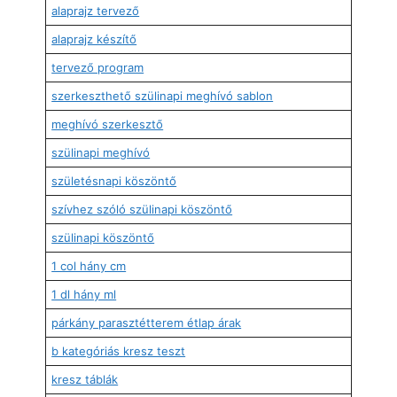
alaprajz tervező
alaprajz készítő
tervező program
szerkeszthető szülinapi meghívó sablon
meghívó szerkesztő
szülinapi meghívó
születésnapi köszöntő
szívhez szóló szülinapi köszöntő
szülinapi köszöntő
1 col hány cm
1 dl hány ml
párkány parasztétterem étlap árak
b kategóriás kresz teszt
kresz táblák