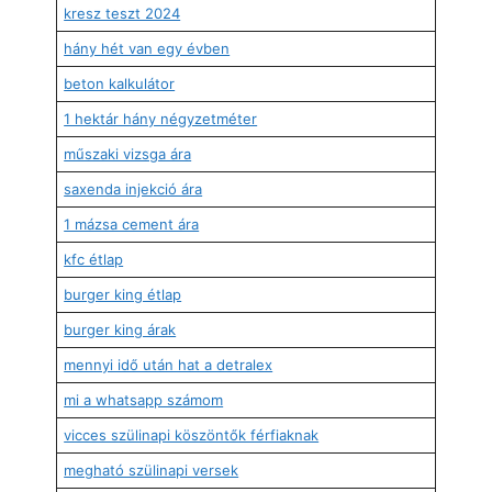
kresz teszt 2024
hány hét van egy évben
beton kalkulátor
1 hektár hány négyzetméter
műszaki vizsga ára
saxenda injekció ára
1 mázsa cement ára
kfc étlap
burger king étlap
burger king árak
mennyi idő után hat a detralex
mi a whatsapp számom
vicces szülinapi köszöntők férfiaknak
megható szülinapi versek