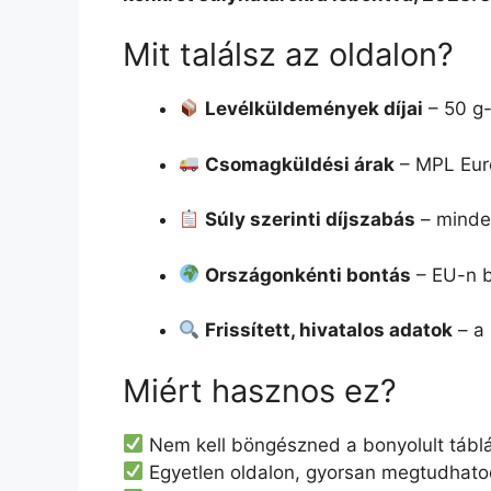
Mit találsz az oldalon?
Levélküldemények díjai
– 50 g-
Csomagküldési árak
– MPL Eur
Súly szerinti díjszabás
– minden
Országonkénti bontás
– EU-n be
Frissített, hivatalos adatok
– a 
Miért hasznos ez?
Nem kell böngészned a bonyolult tábláz
Egyetlen oldalon, gyorsan megtudhat