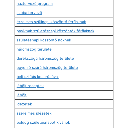
háztervező program
szoba tervező
érzelmes szülinapi köszöntő férfiaknak
pasiknak születésnapi köszöntők férfiaknak
születésnapi köszöntő nőknek
háromszög területe
derékszögű háromszög területe
egyenlő szárú háromszög területe
béltisztítás keserűsóval
léböjt receptek
léböjt
idézetek
szerelmes idézetek
boldog születésnapot kívánok