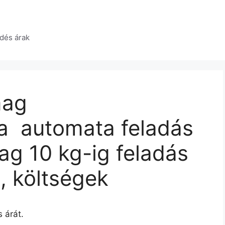
dés árak
mag
 automata feladás
g 10 kg-ig feladás
k, költségek
 árát.