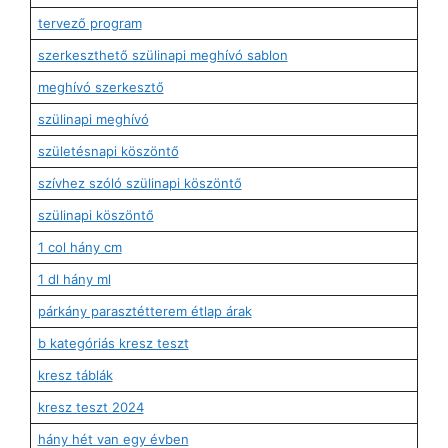
tervező program
szerkeszthető szülinapi meghívó sablon
meghívó szerkesztő
szülinapi meghívó
születésnapi köszöntő
szívhez szóló szülinapi köszöntő
szülinapi köszöntő
1 col hány cm
1 dl hány ml
párkány parasztétterem étlap árak
b kategóriás kresz teszt
kresz táblák
kresz teszt 2024
hány hét van egy évben