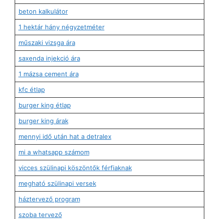
beton kalkulátor
1 hektár hány négyzetméter
műszaki vizsga ára
saxenda injekció ára
1 mázsa cement ára
kfc étlap
burger king étlap
burger king árak
mennyi idő után hat a detralex
mi a whatsapp számom
vicces szülinapi köszöntők férfiaknak
megható szülinapi versek
háztervező program
szoba tervező