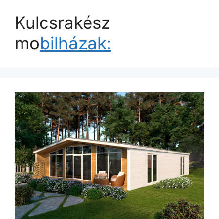
Kulcsrakész
mo
bilházak: