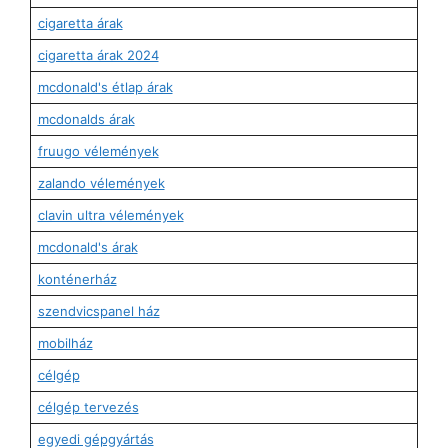
cigaretta árak
cigaretta árak 2024
mcdonald's étlap árak
mcdonalds árak
fruugo vélemények
zalando vélemények
clavin ultra vélemények
mcdonald's árak
konténerház
szendvicspanel ház
mobilház
célgép
célgép tervezés
egyedi gépgyártás