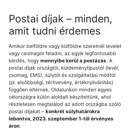
Postai díjak – minden,
amit tudni érdemes
Amikor belföldre vagy külföldre szeretnél levelet
vagy csomagot feladni, az egyik legfontosabb
kérdés, hogy
mennyibe kerül a postázás
. A
postai díjak országtól, küldeménytípustól (levél,
csomag, EMS), súlytól és szolgáltatási módtól
(pl. elsőbbségi, tértivevény, értéknyilvánítás)
függően eltérnek. Oldalunkon minden egyes
célországra külön aloldalt készítettünk, ahol
részletesen megtalálod az adott országba szóló
postai díjakat –
konkrét súlyhatárokra
lebontva, 2023. szeptember 1-től érvényes
áron
.