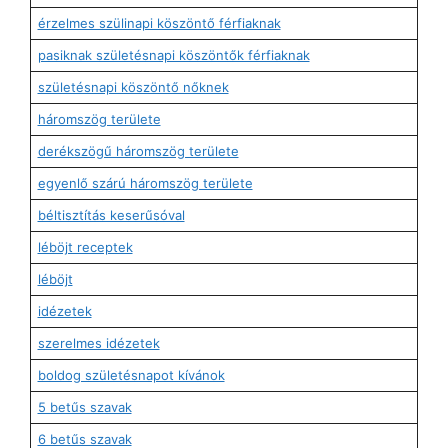
érzelmes szülinapi köszöntő férfiaknak
pasiknak születésnapi köszöntők férfiaknak
születésnapi köszöntő nőknek
háromszög területe
derékszögű háromszög területe
egyenlő szárú háromszög területe
béltisztítás keserűsóval
léböjt receptek
léböjt
idézetek
szerelmes idézetek
boldog születésnapot kívánok
5 betűs szavak
6 betűs szavak