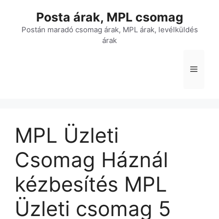
Kilépés
Posta árak, MPL csomag
a
tartalomba
Postán maradó csomag árak, MPL árak, levélküldés
árak
Menü
MPL Üzleti
Csomag Háznál
kézbesítés MPL
Üzleti csomag 5