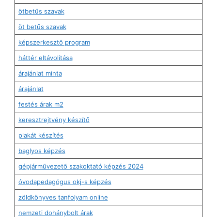
ötbetűs szavak
öt betűs szavak
képszerkesztő program
háttér eltávolítása
árajánlat minta
árajánlat
festés árak m2
keresztrejtvény készítő
plakát készítés
baglyos képzés
gépjárművezető szakoktató képzés 2024
óvodapedagógus okj-s képzés
zöldkönyves tanfolyam online
nemzeti dohánybolt árak