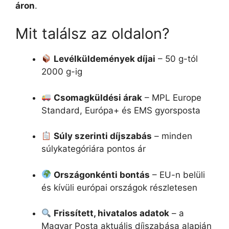
áron
.
Mit találsz az oldalon?
Levélküldemények díjai
– 50 g-tól
2000 g-ig
Csomagküldési árak
– MPL Europe
Standard, Európa+ és EMS gyorsposta
Súly szerinti díjszabás
– minden
súlykategóriára pontos ár
Országonkénti bontás
– EU-n belüli
és kívüli európai országok részletesen
Frissített, hivatalos adatok
– a
Magyar Posta aktuális díjszabása alapján