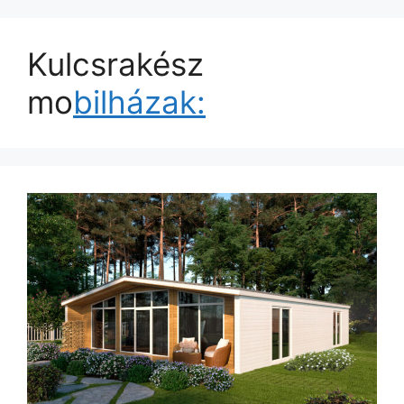
Kulcsrakész
mo
bilházak: