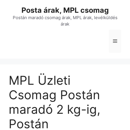
Kilépés
Posta árak, MPL csomag
a
tartalomba
Postán maradó csomag árak, MPL árak, levélküldés
árak
Menü
MPL Üzleti
Csomag Postán
maradó 2 kg-ig,
Postán