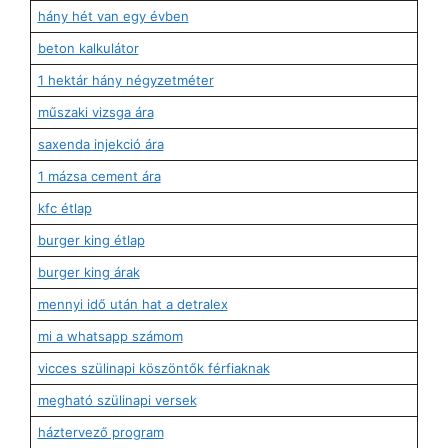
hány hét van egy évben
beton kalkulátor
1 hektár hány négyzetméter
műszaki vizsga ára
saxenda injekció ára
1 mázsa cement ára
kfc étlap
burger king étlap
burger king árak
mennyi idő után hat a detralex
mi a whatsapp számom
vicces szülinapi köszöntők férfiaknak
megható szülinapi versek
háztervező program