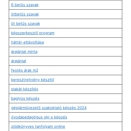
6 betűs szavak
ötbetűs szavak
öt betűs szavak
képszerkesztő program
háttér eltávolítása
árajánlat minta
árajánlat
festés árak m2
keresztrejtvény készítő
plakát készítés
baglyos képzés
gépjárművezető szakoktató képzés 2024
óvodapedagógus okj-s képzés
zöldkönyves tanfolyam online