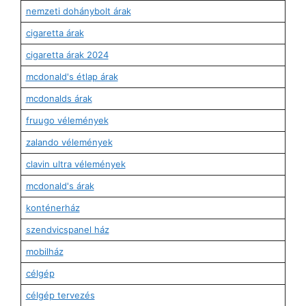
nemzeti dohánybolt árak
cigaretta árak
cigaretta árak 2024
mcdonald's étlap árak
mcdonalds árak
fruugo vélemények
zalando vélemények
clavin ultra vélemények
mcdonald's árak
konténerház
szendvicspanel ház
mobilház
célgép
célgép tervezés