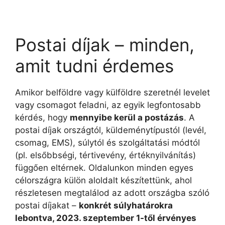
Postai díjak – minden,
amit tudni érdemes
Amikor belföldre vagy külföldre szeretnél levelet
vagy csomagot feladni, az egyik legfontosabb
kérdés, hogy
mennyibe kerül a postázás
. A
postai díjak országtól, küldeménytípustól (levél,
csomag, EMS), súlytól és szolgáltatási módtól
(pl. elsőbbségi, tértivevény, értéknyilvánítás)
függően eltérnek. Oldalunkon minden egyes
célországra külön aloldalt készítettünk, ahol
részletesen megtalálod az adott országba szóló
postai díjakat –
konkrét súlyhatárokra
lebontva, 2023. szeptember 1-től érvényes