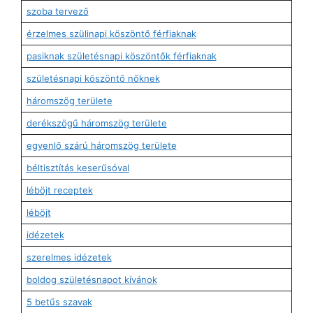
szoba tervező
érzelmes szülinapi köszöntő férfiaknak
pasiknak születésnapi köszöntők férfiaknak
születésnapi köszöntő nőknek
háromszög területe
derékszögű háromszög területe
egyenlő szárú háromszög területe
béltisztítás keserűsóval
léböjt receptek
léböjt
idézetek
szerelmes idézetek
boldog születésnapot kívánok
5 betűs szavak