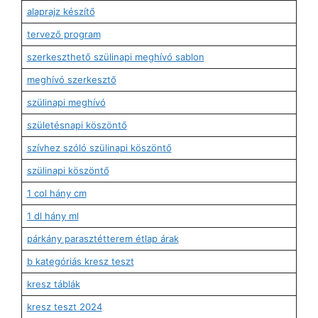
alaprajz készítő
tervező program
szerkeszthető szülinapi meghívó sablon
meghívó szerkesztő
szülinapi meghívó
születésnapi köszöntő
szívhez szóló szülinapi köszöntő
szülinapi köszöntő
1 col hány cm
1 dl hány ml
párkány parasztétterem étlap árak
b kategóriás kresz teszt
kresz táblák
kresz teszt 2024