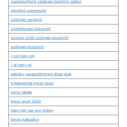
szerkeszthető szülinapi meghívó sablon
meghívó szerkesztő
szülinapi meghívó
születésnapi köszöntő
szívhez szóló szülinapi köszöntő
szülinapi köszöntő
1 col hány cm
1 dl hány ml
párkány parasztétterem étlap árak
b kategóriás kresz teszt
kresz táblák
kresz teszt 2024
hány hét van egy évben
beton kalkulátor