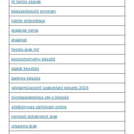
öt betűs szavak
képszerkesztő program
háttér eltávolítása
árajánlat minta
árajánlat
festés árak m2
keresztrejtvény készítő
plakát készítés
baglyos képzés
gépjárművezető szakoktató képzés 2024
óvodapedagógus okj-s képzés
zöldkönyves tanfolyam online
nemzeti dohánybolt árak
cigaretta árak