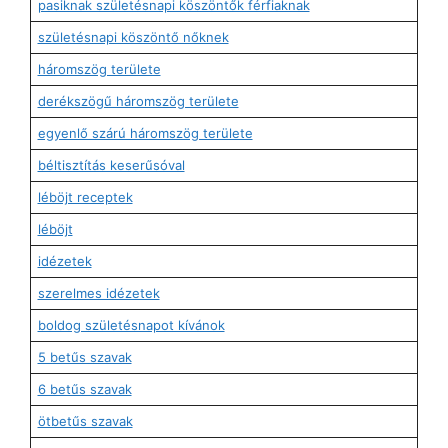
pasiknak születésnapi köszöntők férfiaknak
születésnapi köszöntő nőknek
háromszög területe
derékszögű háromszög területe
egyenlő szárú háromszög területe
béltisztítás keserűsóval
léböjt receptek
léböjt
idézetek
szerelmes idézetek
boldog születésnapot kívánok
5 betűs szavak
6 betűs szavak
ötbetűs szavak