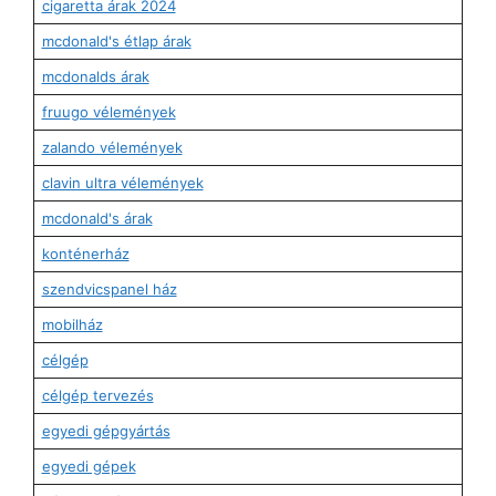
cigaretta árak 2024
mcdonald's étlap árak
mcdonalds árak
fruugo vélemények
zalando vélemények
clavin ultra vélemények
mcdonald's árak
konténerház
szendvicspanel ház
mobilház
célgép
célgép tervezés
egyedi gépgyártás
egyedi gépek