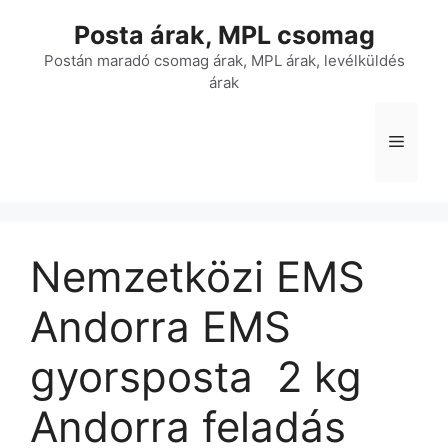
Kilépés
Posta árak, MPL csomag
a
tartalomba
Postán maradó csomag árak, MPL árak, levélküldés
árak
Menü
Nemzetközi EMS
Andorra EMS
gyorsposta  2 kg 
Andorra feladás