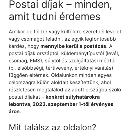
Postai díjak – minden,
amit tudni érdemes
Amikor belföldre vagy külföldre szeretnél levelet
vagy csomagot feladni, az egyik legfontosabb
kérdés, hogy
mennyibe kerül a postázás
. A
postai díjak országtól, küldeménytípustól (levél,
csomag, EMS), súlytól és szolgáltatási módtól
(pl. elsőbbségi, tértivevény, értéknyilvánítás)
függően eltérnek. Oldalunkon minden egyes
célországra külön aloldalt készítettünk, ahol
részletesen megtalálod az adott országba szóló
postai díjakat –
konkrét súlyhatárokra
lebontva, 2023. szeptember 1-től érvényes
áron
.
Mit találsz az oldalon?