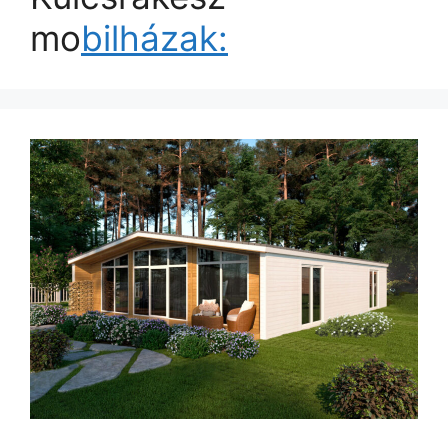
mo
bilházak: