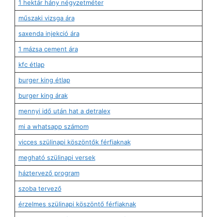
1 hektár hány négyzetméter
műszaki vizsga ára
saxenda injekció ára
1 mázsa cement ára
kfc étlap
burger king étlap
burger king árak
mennyi idő után hat a detralex
mi a whatsapp számom
vicces szülinapi köszöntők férfiaknak
megható szülinapi versek
háztervező program
szoba tervező
érzelmes szülinapi köszöntő férfiaknak