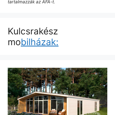
tartalmazzák az ÁFA-t.
Kulcsrakész
mo
bilházak: