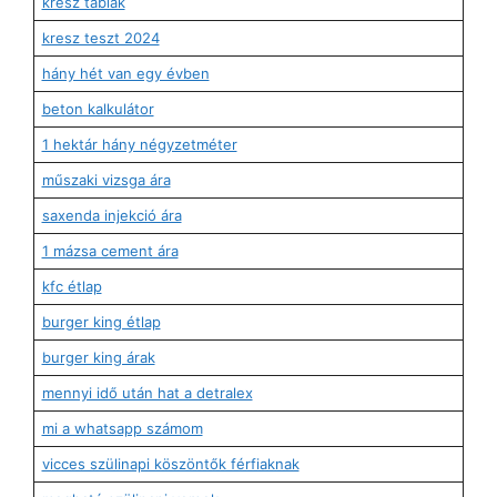
kresz táblák
kresz teszt 2024
hány hét van egy évben
beton kalkulátor
1 hektár hány négyzetméter
műszaki vizsga ára
saxenda injekció ára
1 mázsa cement ára
kfc étlap
burger king étlap
burger king árak
mennyi idő után hat a detralex
mi a whatsapp számom
vicces szülinapi köszöntők férfiaknak