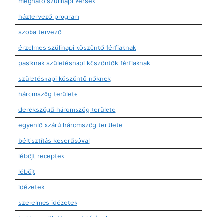
megható szülinapi versek
háztervező program
szoba tervező
érzelmes szülinapi köszöntő férfiaknak
pasiknak születésnapi köszöntők férfiaknak
születésnapi köszöntő nőknek
háromszög területe
derékszögű háromszög területe
egyenlő szárú háromszög területe
béltisztítás keserűsóval
léböjt receptek
léböjt
idézetek
szerelmes idézetek