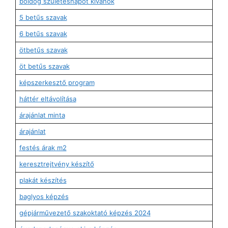
boldog születésnapot kívánok
5 betűs szavak
6 betűs szavak
ötbetűs szavak
öt betűs szavak
képszerkesztő program
háttér eltávolítása
árajánlat minta
árajánlat
festés árak m2
keresztrejtvény készítő
plakát készítés
baglyos képzés
gépjárművezető szakoktató képzés 2024