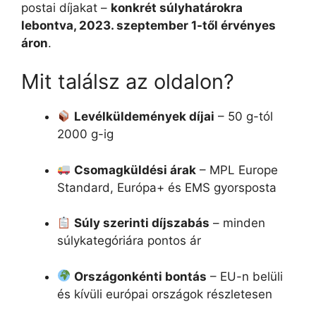
postai díjakat –
konkrét súlyhatárokra
lebontva, 2023. szeptember 1-től érvényes
áron
.
Mit találsz az oldalon?
Levélküldemények díjai
– 50 g-tól
2000 g-ig
Csomagküldési árak
– MPL Europe
Standard, Európa+ és EMS gyorsposta
Súly szerinti díjszabás
– minden
súlykategóriára pontos ár
Országonkénti bontás
– EU-n belüli
és kívüli európai országok részletesen