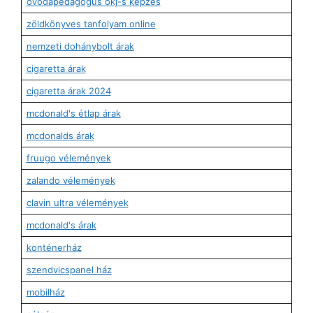
óvodapedagógus okj-s képzés
zöldkönyves tanfolyam online
nemzeti dohánybolt árak
cigaretta árak
cigaretta árak 2024
mcdonald's étlap árak
mcdonalds árak
fruugo vélemények
zalando vélemények
clavin ultra vélemények
mcdonald's árak
konténerház
szendvicspanel ház
mobilház