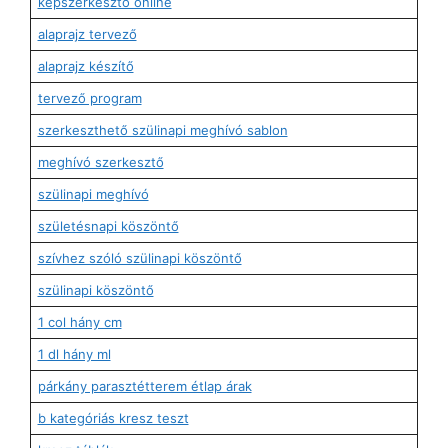
képszerkesztő online
alaprajz tervező
alaprajz készítő
tervező program
szerkeszthető szülinapi meghívó sablon
meghívó szerkesztő
szülinapi meghívó
születésnapi köszöntő
szívhez szóló szülinapi köszöntő
szülinapi köszöntő
1 col hány cm
1 dl hány ml
párkány parasztétterem étlap árak
b kategóriás kresz teszt