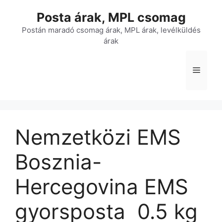
Kilépés
Posta árak, MPL csomag
a
tartalomba
Postán maradó csomag árak, MPL árak, levélküldés
árak
Menü
Nemzetközi EMS
Bosznia-
Hercegovina EMS
gyorsposta  0.5 kg 