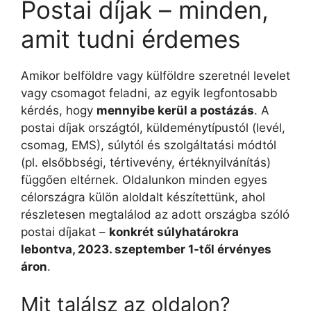
Postai díjak – minden,
amit tudni érdemes
Amikor belföldre vagy külföldre szeretnél levelet
vagy csomagot feladni, az egyik legfontosabb
kérdés, hogy
mennyibe kerül a postázás
. A
postai díjak országtól, küldeménytípustól (levél,
csomag, EMS), súlytól és szolgáltatási módtól
(pl. elsőbbségi, tértivevény, értéknyilvánítás)
függően eltérnek. Oldalunkon minden egyes
célországra külön aloldalt készítettünk, ahol
részletesen megtalálod az adott országba szóló
postai díjakat –
konkrét súlyhatárokra
lebontva, 2023. szeptember 1-től érvényes
áron
.
Mit találsz az oldalon?