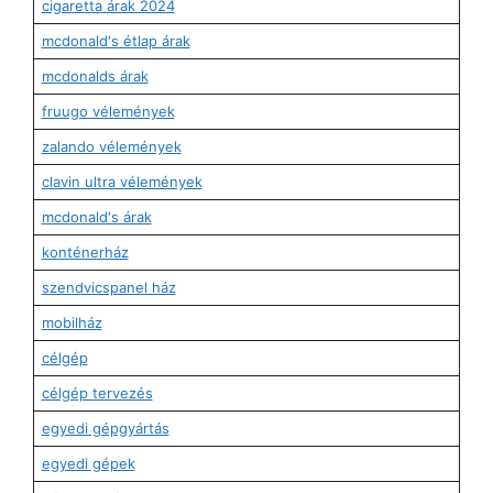
cigaretta árak 2024
mcdonald's étlap árak
mcdonalds árak
fruugo vélemények
zalando vélemények
clavin ultra vélemények
mcdonald's árak
konténerház
szendvicspanel ház
mobilház
célgép
célgép tervezés
egyedi gépgyártás
egyedi gépek