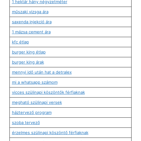
1 hektár hány négyzetméter
műszaki vizsga ára
saxenda injekció ára
1 mázsa cement ára
kfc étlap
burger king étlap
burger king árak
mennyi idő után hat a detralex
mi a whatsapp számom
vicces szülinapi köszöntők férfiaknak
megható szülinapi versek
háztervező program
szoba tervező
érzelmes szülinapi köszöntő férfiaknak