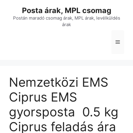
Kilépés
Posta árak, MPL csomag
a
tartalomba
Postán maradó csomag árak, MPL árak, levélküldés
árak
Menü
Nemzetközi EMS
Ciprus EMS
gyorsposta  0.5 kg 
Ciprus feladás ára