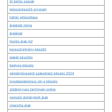
öt betűs szavak
képszerkesztő program
háttér eltávolítása
árajánlat minta
árajánlat
festés árak m2
keresztrejtvény készítő
plakát készítés
baglyos képzés
gépjárművezető szakoktató képzés 2024
óvodapedagógus okj-s képzés
zöldkönyves tanfolyam online
nemzeti dohánybolt árak
cigaretta árak