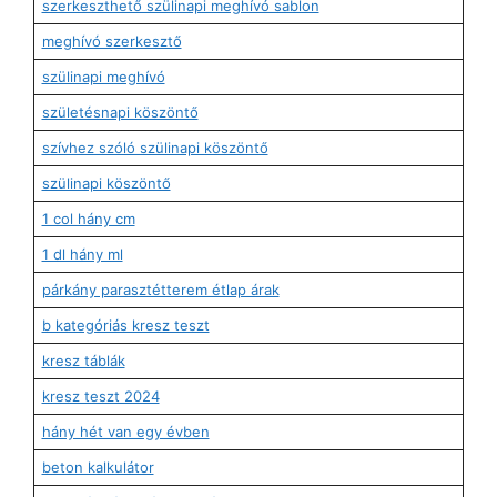
szerkeszthető szülinapi meghívó sablon
meghívó szerkesztő
szülinapi meghívó
születésnapi köszöntő
szívhez szóló szülinapi köszöntő
szülinapi köszöntő
1 col hány cm
1 dl hány ml
párkány parasztétterem étlap árak
b kategóriás kresz teszt
kresz táblák
kresz teszt 2024
hány hét van egy évben
beton kalkulátor