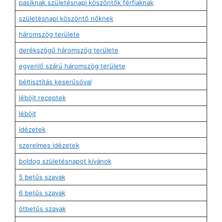
pasiknak születésnapi köszöntők férfiaknak
születésnapi köszöntő nőknek
háromszög területe
derékszögű háromszög területe
egyenlő szárú háromszög területe
béltisztítás keserűsóval
léböjt receptek
léböjt
idézetek
szerelmes idézetek
boldog születésnapot kívánok
5 betűs szavak
6 betűs szavak
ötbetűs szavak