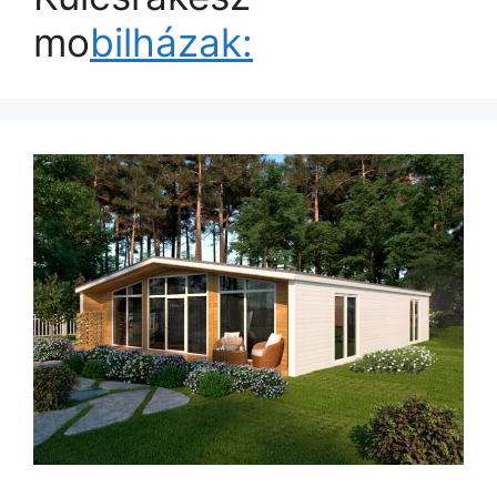
mo
bilházak: