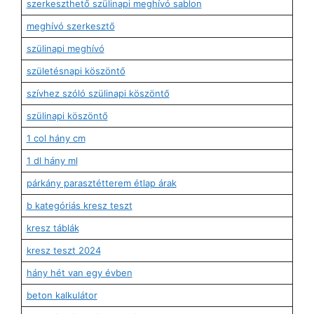
szerkeszthető szülinapi meghívó sablon
meghívó szerkesztő
szülinapi meghívó
születésnapi köszöntő
szívhez szóló szülinapi köszöntő
szülinapi köszöntő
1 col hány cm
1 dl hány ml
párkány parasztétterem étlap árak
b kategóriás kresz teszt
kresz táblák
kresz teszt 2024
hány hét van egy évben
beton kalkulátor