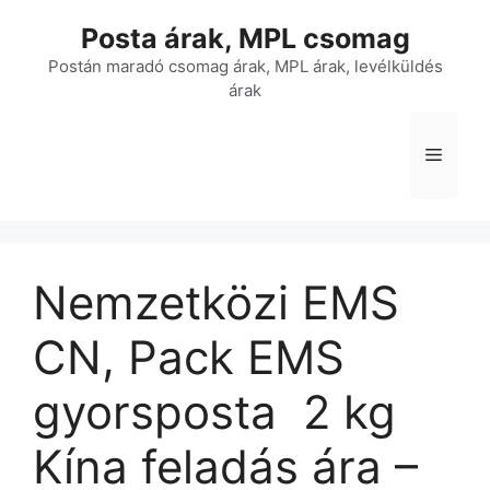
Kilépés
Posta árak, MPL csomag
a
tartalomba
Postán maradó csomag árak, MPL árak, levélküldés
árak
Menü
Nemzetközi EMS
CN, Pack EMS
gyorsposta  2 kg 
Kína feladás ára –