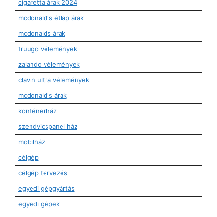
cigaretta árak 2024
mcdonald's étlap árak
mcdonalds árak
fruugo vélemények
zalando vélemények
clavin ultra vélemények
mcdonald's árak
konténerház
szendvicspanel ház
mobilház
célgép
célgép tervezés
egyedi gépgyártás
egyedi gépek