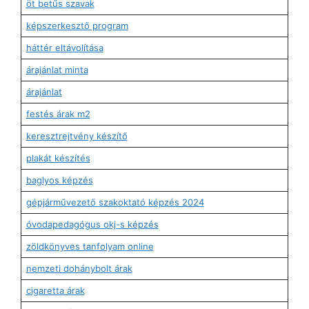
öt betűs szavak
képszerkesztő program
háttér eltávolítása
árajánlat minta
árajánlat
festés árak m2
keresztrejtvény készítő
plakát készítés
baglyos képzés
gépjárművezető szakoktató képzés 2024
óvodapedagógus okj-s képzés
zöldkönyves tanfolyam online
nemzeti dohánybolt árak
cigaretta árak