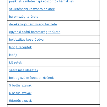
pasiknak születésnapi köszöntők férfiaknak
születésnapi köszöntő nőknek
háromszög területe
derékszögű háromszög területe
egyenlő szárú háromszög területe
béltisztítás keserűsóval
léböjt receptek
léböjt
idézetek
szerelmes idézetek
boldog születésnapot kívánok
5 betűs szavak
6 betűs szavak
ötbetűs szavak