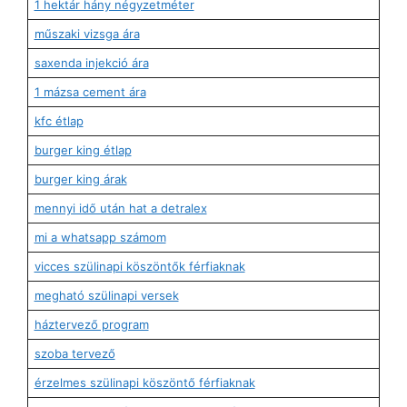
1 hektár hány négyzetméter
műszaki vizsga ára
saxenda injekció ára
1 mázsa cement ára
kfc étlap
burger king étlap
burger king árak
mennyi idő után hat a detralex
mi a whatsapp számom
vicces szülinapi köszöntők férfiaknak
megható szülinapi versek
háztervező program
szoba tervező
érzelmes szülinapi köszöntő férfiaknak