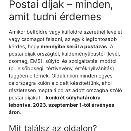
Postai díjak – minden,
amit tudni érdemes
Amikor belföldre vagy külföldre szeretnél levelet
vagy csomagot feladni, az egyik legfontosabb
kérdés, hogy
mennyibe kerül a postázás
. A
postai díjak országtól, küldeménytípustól (levél,
csomag, EMS), súlytól és szolgáltatási módtól
(pl. elsőbbségi, tértivevény, értéknyilvánítás)
függően eltérnek. Oldalunkon minden egyes
célországra külön aloldalt készítettünk, ahol
részletesen megtalálod az adott országba szóló
postai díjakat –
konkrét súlyhatárokra
lebontva, 2023. szeptember 1-től érvényes
áron
.
Mit találsz az oldalon?