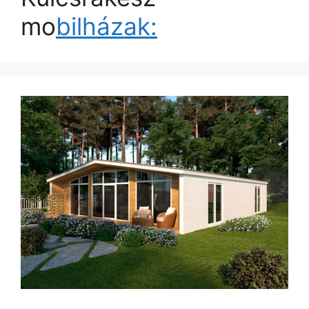
mo
bilházak: