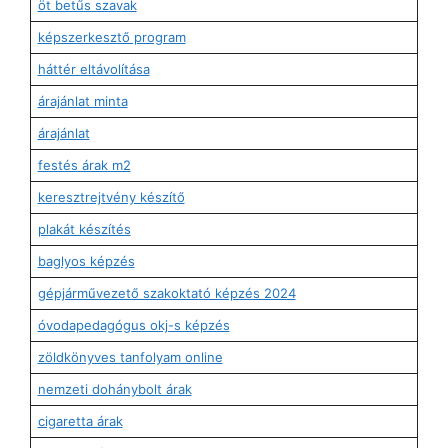
öt betűs szavak
képszerkesztő program
háttér eltávolítása
árajánlat minta
árajánlat
festés árak m2
keresztrejtvény készítő
plakát készítés
baglyos képzés
gépjárművezető szakoktató képzés 2024
óvodapedagógus okj-s képzés
zöldkönyves tanfolyam online
nemzeti dohánybolt árak
cigaretta árak