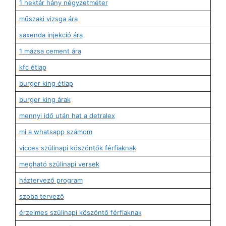
1 hektár hány négyzetméter
műszaki vizsga ára
saxenda injekció ára
1 mázsa cement ára
kfc étlap
burger king étlap
burger king árak
mennyi idő után hat a detralex
mi a whatsapp számom
vicces szülinapi köszöntők férfiaknak
megható szülinapi versek
háztervező program
szoba tervező
érzelmes szülinapi köszöntő férfiaknak