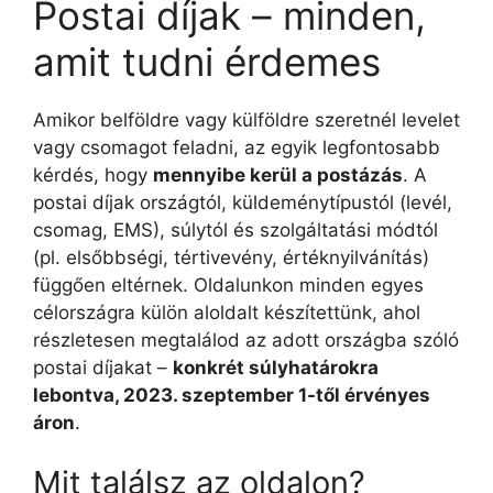
Postai díjak – minden,
amit tudni érdemes
Amikor belföldre vagy külföldre szeretnél levelet
vagy csomagot feladni, az egyik legfontosabb
kérdés, hogy
mennyibe kerül a postázás
. A
postai díjak országtól, küldeménytípustól (levél,
csomag, EMS), súlytól és szolgáltatási módtól
(pl. elsőbbségi, tértivevény, értéknyilvánítás)
függően eltérnek. Oldalunkon minden egyes
célországra külön aloldalt készítettünk, ahol
részletesen megtalálod az adott országba szóló
postai díjakat –
konkrét súlyhatárokra
lebontva, 2023. szeptember 1-től érvényes
áron
.
Mit találsz az oldalon?