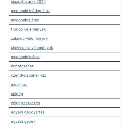
cigaretta árak 2024
mcdonald's étlap árak
mcdonalds árak
fruugo vélemények
zalando vélemények
clavin ultra vélemények
mcdonald's árak
konténerház
szendvicspanel ház
mobilház
célgép
célgép tervezés
egyedi gépgyártás
egyedi gépek