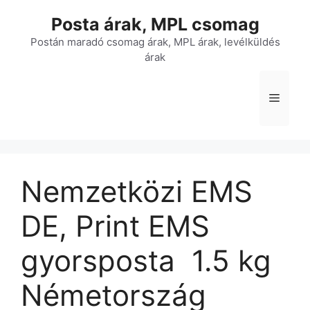
Kilépés
Posta árak, MPL csomag
a
tartalomba
Postán maradó csomag árak, MPL árak, levélküldés
árak
Menü
Nemzetközi EMS
DE, Print EMS
gyorsposta  1.5 kg 
Németország