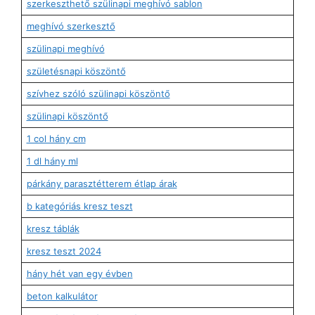
szerkeszthető szülinapi meghívó sablon
meghívó szerkesztő
szülinapi meghívó
születésnapi köszöntő
szívhez szóló szülinapi köszöntő
szülinapi köszöntő
1 col hány cm
1 dl hány ml
párkány parasztétterem étlap árak
b kategóriás kresz teszt
kresz táblák
kresz teszt 2024
hány hét van egy évben
beton kalkulátor