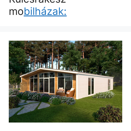
mo
bilházak: