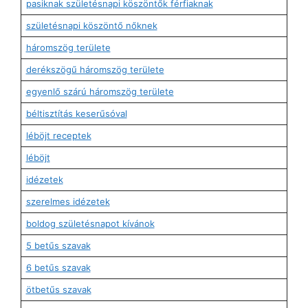
pasiknak születésnapi köszöntők férfiaknak
születésnapi köszöntő nőknek
háromszög területe
derékszögű háromszög területe
egyenlő szárú háromszög területe
béltisztítás keserűsóval
léböjt receptek
léböjt
idézetek
szerelmes idézetek
boldog születésnapot kívánok
5 betűs szavak
6 betűs szavak
ötbetűs szavak