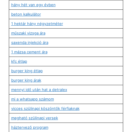
hány hét van egy évben
beton kalkulátor
1 hektár hány négyzetméter
műszaki vizsga ára
saxenda injekció ára
1 mázsa cement ára
kfc étlap
burger king étlap
burger king árak
mennyi idő után hat a detralex
mi a whatsapp számom
vicces szülinapi köszöntők férfiaknak
megható szülinapi versek
háztervező program