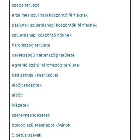
szoba tervező
érzelmes szülinapi köszöntő férfiaknak
pasiknak születésnapi köszöntők férfiaknak
születésnapi köszöntő nőknek
háromszög területe
derékszögű háromszög területe
egyenlő szárú háromszög területe
béltisztítás keserűsóval
léböjt receptek
léböjt
idézetek
szerelmes idézetek
boldog születésnapot kívánok
5 betűs szavak