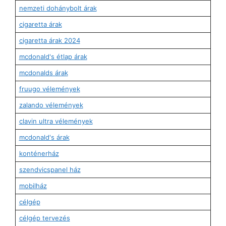
nemzeti dohánybolt árak
cigaretta árak
cigaretta árak 2024
mcdonald's étlap árak
mcdonalds árak
fruugo vélemények
zalando vélemények
clavin ultra vélemények
mcdonald's árak
konténerház
szendvicspanel ház
mobilház
célgép
célgép tervezés