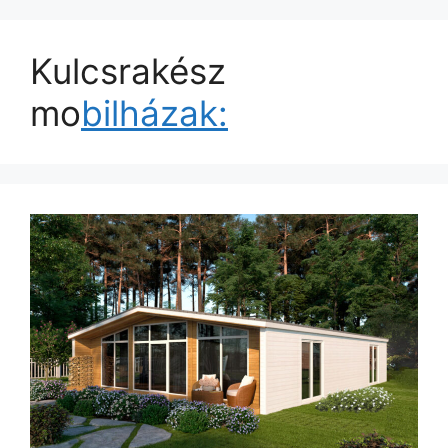
Kulcsrakész
mo
bilházak: