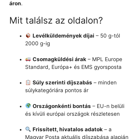
áron
.
Mit találsz az oldalon?
Levélküldemények díjai
– 50 g-tól
2000 g-ig
Csomagküldési árak
– MPL Europe
Standard, Európa+ és EMS gyorsposta
Súly szerinti díjszabás
– minden
súlykategóriára pontos ár
Országonkénti bontás
– EU-n belüli
és kívüli európai országok részletesen
Frissített, hivatalos adatok
– a
Magyar Posta aktuális díjszabása alapján