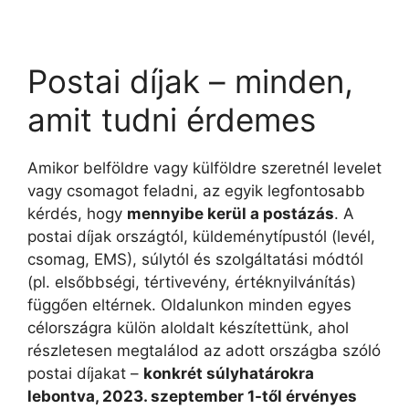
Postai díjak – minden,
amit tudni érdemes
Amikor belföldre vagy külföldre szeretnél levelet
vagy csomagot feladni, az egyik legfontosabb
kérdés, hogy
mennyibe kerül a postázás
. A
postai díjak országtól, küldeménytípustól (levél,
csomag, EMS), súlytól és szolgáltatási módtól
(pl. elsőbbségi, tértivevény, értéknyilvánítás)
függően eltérnek. Oldalunkon minden egyes
célországra külön aloldalt készítettünk, ahol
részletesen megtalálod az adott országba szóló
postai díjakat –
konkrét súlyhatárokra
lebontva, 2023. szeptember 1-től érvényes