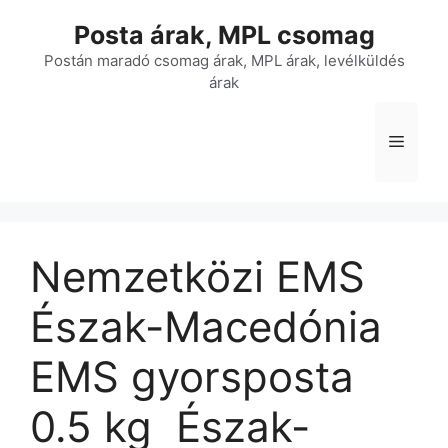
Kilépés
Posta árak, MPL csomag
a
tartalomba
Postán maradó csomag árak, MPL árak, levélküldés
árak
Menü
Nemzetközi EMS
Észak-Macedónia
EMS gyorsposta 
0.5 kg  Észak-