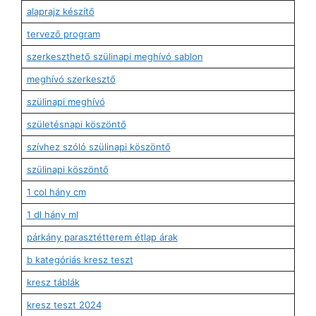
alaprajz készítő
tervező program
szerkeszthető szülinapi meghívó sablon
meghívó szerkesztő
szülinapi meghívó
születésnapi köszöntő
szívhez szóló szülinapi köszöntő
szülinapi köszöntő
1 col hány cm
1 dl hány ml
párkány parasztétterem étlap árak
b kategóriás kresz teszt
kresz táblák
kresz teszt 2024