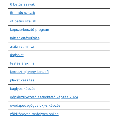
6 betűs szavak
ötbetűs szavak
öt betűs szavak
képszerkesztő program
háttér eltávolítása
árajánlat minta
árajánlat
festés árak m2
keresztrejtvény készítő
plakát készítés
baglyos képzés
gépjárművezető szakoktató képzés 2024
óvodapedagógus okj-s képzés
zöldkönyves tanfolyam online