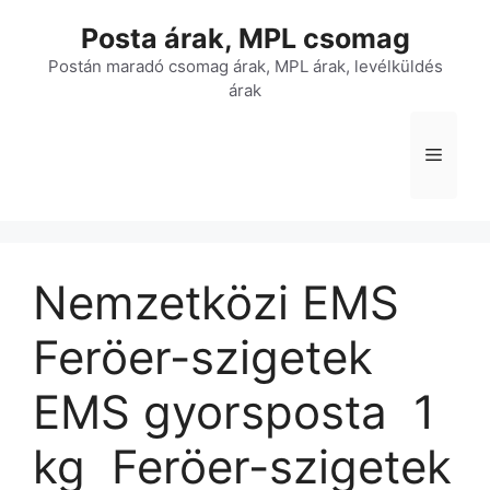
Kilépés
Posta árak, MPL csomag
a
tartalomba
Postán maradó csomag árak, MPL árak, levélküldés
árak
Menü
Nemzetközi EMS
Feröer-szigetek
EMS gyorsposta  1
kg  Feröer-szigetek