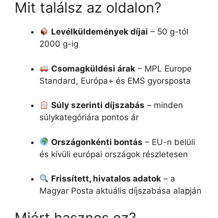
Mit találsz az oldalon?
Levélküldemények díjai
– 50 g-tól
2000 g-ig
Csomagküldési árak
– MPL Europe
Standard, Európa+ és EMS gyorsposta
Súly szerinti díjszabás
– minden
súlykategóriára pontos ár
Országonkénti bontás
– EU-n belüli
és kívüli európai országok részletesen
Frissített, hivatalos adatok
– a
Magyar Posta aktuális díjszabása alapján
Miért hasznos ez?