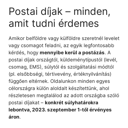
Postai díjak – minden,
amit tudni érdemes
Amikor belföldre vagy külföldre szeretnél levelet
vagy csomagot feladni, az egyik legfontosabb
kérdés, hogy
mennyibe kerül a postázás
. A
postai díjak országtól, küldeménytípustól (levél,
csomag, EMS), súlytól és szolgáltatási módtól
(pl. elsőbbségi, tértivevény, értéknyilvánítás)
függően eltérnek. Oldalunkon minden egyes
célországra külön aloldalt készítettünk, ahol
részletesen megtalálod az adott országba szóló
postai díjakat –
konkrét súlyhatárokra
lebontva, 2023. szeptember 1-től érvényes
áron
.