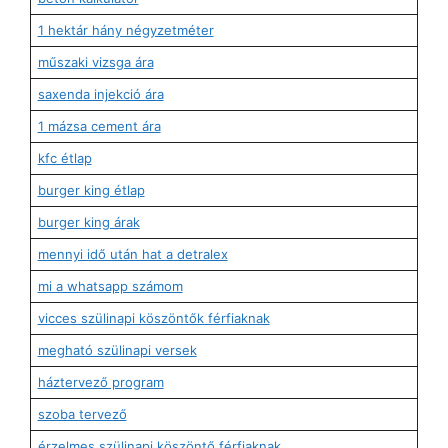
1 hektár hány négyzetméter
műszaki vizsga ára
saxenda injekció ára
1 mázsa cement ára
kfc étlap
burger king étlap
burger king árak
mennyi idő után hat a detralex
mi a whatsapp számom
vicces szülinapi köszöntők férfiaknak
megható szülinapi versek
háztervező program
szoba tervező
érzelmes szülinapi köszöntő férfiaknak