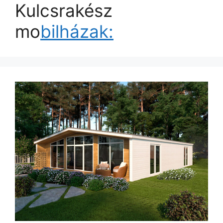
Kulcsrakész
mo
bilházak: