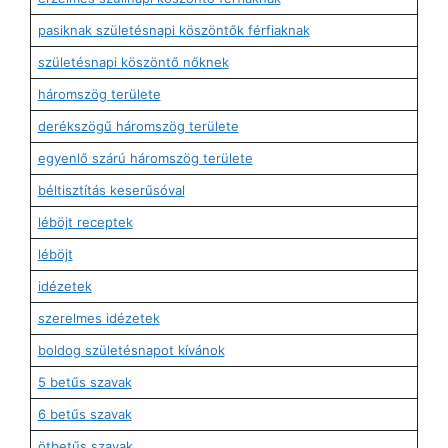
pasiknak születésnapi köszöntők férfiaknak
születésnapi köszöntő nőknek
háromszög területe
derékszögű háromszög területe
egyenlő szárú háromszög területe
béltisztítás keserűsóval
léböjt receptek
léböjt
idézetek
szerelmes idézetek
boldog születésnapot kívánok
5 betűs szavak
6 betűs szavak
ötbetűs szavak