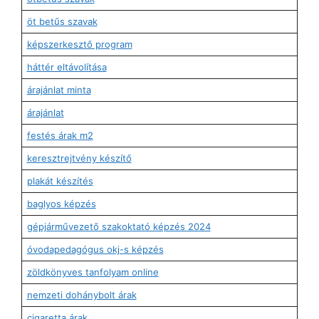
öt betűs szavak
képszerkesztő program
háttér eltávolítása
árajánlat minta
árajánlat
festés árak m2
keresztrejtvény készítő
plakát készítés
baglyos képzés
gépjárművezető szakoktató képzés 2024
óvodapedagógus okj-s képzés
zöldkönyves tanfolyam online
nemzeti dohánybolt árak
cigaretta árak