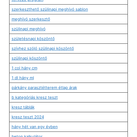
szerkeszthető szülinapi meghívó sablon
meghívó szerkesztő
szülinapi meghívó
születésnapi köszöntő
szívhez szóló szülinapi köszöntő
szülinapi köszöntő
1 col hány cm
1 dl hány ml
párkány parasztétterem étlap árak
b kategóriás kresz teszt
kresz táblák
kresz teszt 2024
hány hét van egy évben
beton kalkulátor