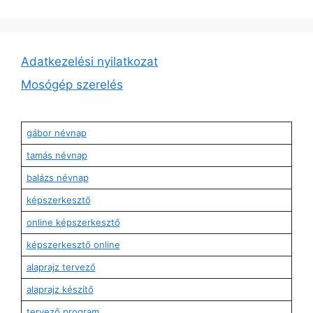
Adatkezelési nyilatkozat
Mosógép szerelés
gábor névnap
tamás névnap
balázs névnap
képszerkesztő
online képszerkesztő
képszerkesztő online
alaprajz tervező
alaprajz készítő
tervező program