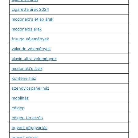
cigaretta árak 2024
mcdonald's étlap árak
mcdonalds árak
fruugo vélemények
zalando vélemények
clavin ultra vélemények
mcdonald's árak
konténerház
szendvicspanel ház
mobilház
célgép
célgép tervezés
egyedi gépgyártás
egyedi gépek