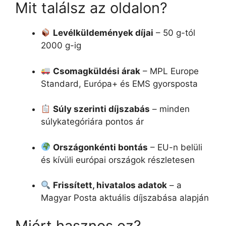
Mit találsz az oldalon?
Levélküldemények díjai
– 50 g-tól
2000 g-ig
Csomagküldési árak
– MPL Europe
Standard, Európa+ és EMS gyorsposta
Súly szerinti díjszabás
– minden
súlykategóriára pontos ár
Országonkénti bontás
– EU-n belüli
és kívüli európai országok részletesen
Frissített, hivatalos adatok
– a
Magyar Posta aktuális díjszabása alapján
Miért hasznos ez?