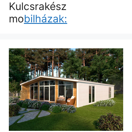
Kulcsrakész
mo
bilházak: