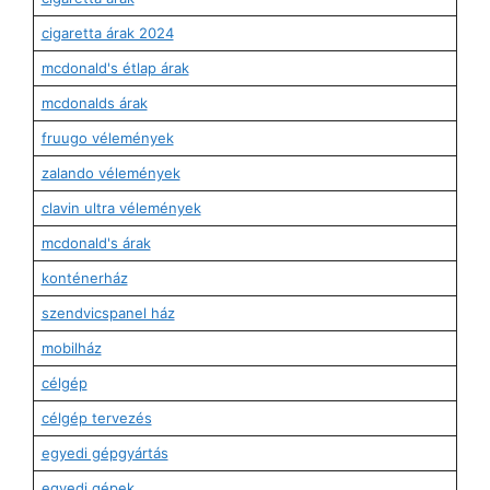
cigaretta árak 2024
mcdonald's étlap árak
mcdonalds árak
fruugo vélemények
zalando vélemények
clavin ultra vélemények
mcdonald's árak
konténerház
szendvicspanel ház
mobilház
célgép
célgép tervezés
egyedi gépgyártás
egyedi gépek