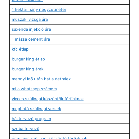
1 hektár hány négyzetméter
műszaki vizsga ára
saxenda injekció ára
1 mázsa cement ára
kfc étlap
burger king étlap
burger king árak
mennyi idő után hat a detralex
mi a whatsapp számom
vicces szülinapi köszöntők férfiaknak
megható szülinapi versek
háztervező program
szoba tervező
érzelmes szülinapi köszöntő férfiaknak