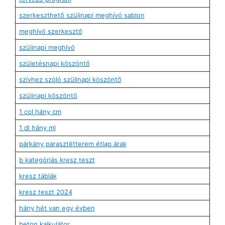
szerkeszthető szülinapi meghívó sablon
meghívó szerkesztő
szülinapi meghívó
születésnapi köszöntő
szívhez szóló szülinapi köszöntő
szülinapi köszöntő
1 col hány cm
1 dl hány ml
párkány parasztétterem étlap árak
b kategóriás kresz teszt
kresz táblák
kresz teszt 2024
hány hét van egy évben
beton kalkulátor