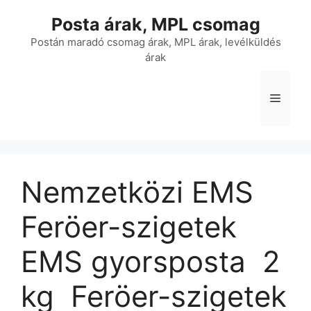
Kilépés
Posta árak, MPL csomag
a
tartalomba
Postán maradó csomag árak, MPL árak, levélküldés
árak
Menü
Nemzetközi EMS
Feröer-szigetek
EMS gyorsposta  2
kg  Feröer-szigetek