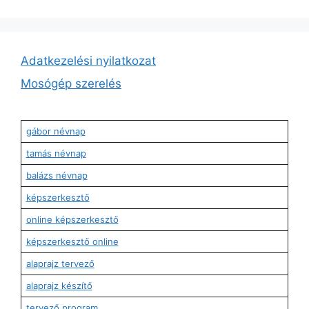
Adatkezelési nyilatkozat
Mosógép szerelés
gábor névnap
tamás névnap
balázs névnap
képszerkesztő
online képszerkesztő
képszerkesztő online
alaprajz tervező
alaprajz készítő
tervező program