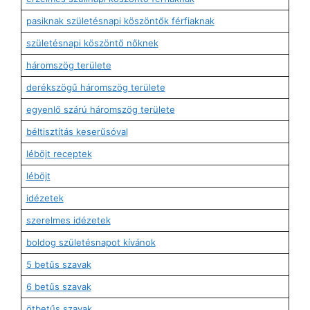
pasiknak születésnapi köszöntők férfiaknak
születésnapi köszöntő nőknek
háromszög területe
derékszögű háromszög területe
egyenlő szárú háromszög területe
béltisztítás keserűsóval
léböjt receptek
léböjt
idézetek
szerelmes idézetek
boldog születésnapot kívánok
5 betűs szavak
6 betűs szavak
ötbetűs szavak