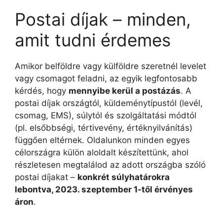
Postai díjak – minden,
amit tudni érdemes
Amikor belföldre vagy külföldre szeretnél levelet
vagy csomagot feladni, az egyik legfontosabb
kérdés, hogy
mennyibe kerül a postázás
. A
postai díjak országtól, küldeménytípustól (levél,
csomag, EMS), súlytól és szolgáltatási módtól
(pl. elsőbbségi, tértivevény, értéknyilvánítás)
függően eltérnek. Oldalunkon minden egyes
célországra külön aloldalt készítettünk, ahol
részletesen megtalálod az adott országba szóló
postai díjakat –
konkrét súlyhatárokra
lebontva, 2023. szeptember 1-től érvényes
áron
.