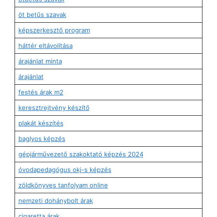
öt betűs szavak
képszerkesztő program
háttér eltávolítása
árajánlat minta
árajánlat
festés árak m2
keresztrejtvény készítő
plakát készítés
baglyos képzés
gépjárművezető szakoktató képzés 2024
óvodapedagógus okj-s képzés
zöldkönyves tanfolyam online
nemzeti dohánybolt árak
cigaretta árak