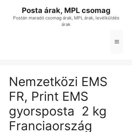
Kilépés
Posta árak, MPL csomag
a
tartalomba
Postán maradó csomag árak, MPL árak, levélküldés
árak
Menü
Nemzetközi EMS
FR, Print EMS
gyorsposta  2 kg 
Franciaország