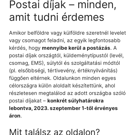
Postai díjak – minden,
amit tudni érdemes
Amikor belföldre vagy külföldre szeretnél levelet
vagy csomagot feladni, az egyik legfontosabb
kérdés, hogy
mennyibe kerül a postázás
. A
postai díjak országtól, küldeménytípustól (levél,
csomag, EMS), súlytól és szolgáltatási módtól
(pl. elsőbbségi, tértivevény, értéknyilvánítás)
függően eltérnek. Oldalunkon minden egyes
célországra külön aloldalt készítettünk, ahol
részletesen megtalálod az adott országba szóló
postai díjakat –
konkrét súlyhatárokra
lebontva, 2023. szeptember 1-től érvényes
áron
.
Mit találsz az oldalon?