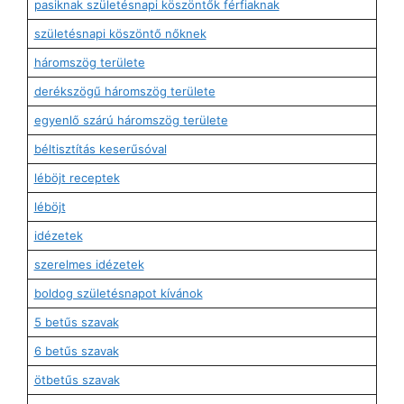
pasiknak születésnapi köszöntők férfiaknak
születésnapi köszöntő nőknek
háromszög területe
derékszögű háromszög területe
egyenlő szárú háromszög területe
béltisztítás keserűsóval
léböjt receptek
léböjt
idézetek
szerelmes idézetek
boldog születésnapot kívánok
5 betűs szavak
6 betűs szavak
ötbetűs szavak