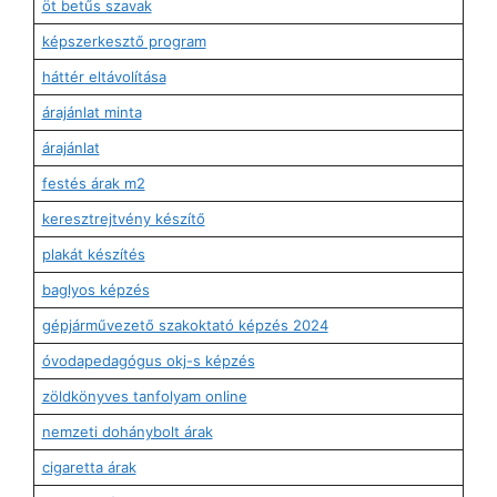
öt betűs szavak
képszerkesztő program
háttér eltávolítása
árajánlat minta
árajánlat
festés árak m2
keresztrejtvény készítő
plakát készítés
baglyos képzés
gépjárművezető szakoktató képzés 2024
óvodapedagógus okj-s képzés
zöldkönyves tanfolyam online
nemzeti dohánybolt árak
cigaretta árak