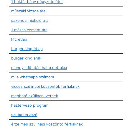
1 hektár hány négyzetméter
műszaki vizsga ára
saxenda injekció ára
1 mázsa cement ára
kfc étlap
burger king étlap
burger king árak
mennyi idő után hat a detralex
mi a whatsapp számom
vicces szülinapi köszöntők férfiaknak
megható szülinapi versek
háztervező program
szoba tervező
érzelmes szülinapi köszöntő férfiaknak