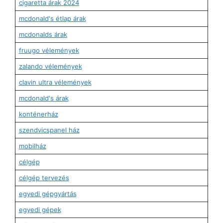
cigaretta árak 2024
mcdonald's étlap árak
mcdonalds árak
fruugo vélemények
zalando vélemények
clavin ultra vélemények
mcdonald's árak
konténerház
szendvicspanel ház
mobilház
célgép
célgép tervezés
egyedi gépgyártás
egyedi gépek