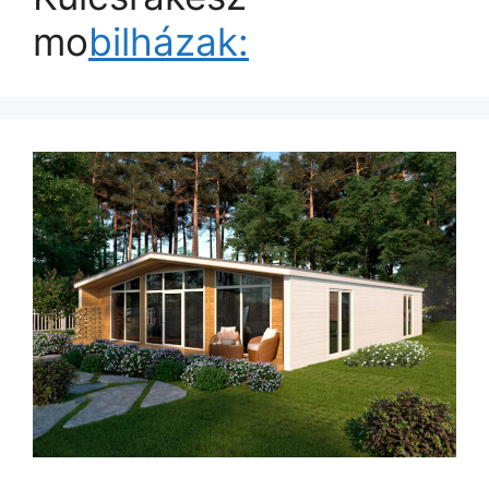
mo
bilházak: