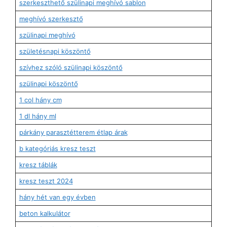
szerkeszthető szülinapi meghívó sablon
meghívó szerkesztő
szülinapi meghívó
születésnapi köszöntő
szívhez szóló szülinapi köszöntő
szülinapi köszöntő
1 col hány cm
1 dl hány ml
párkány parasztétterem étlap árak
b kategóriás kresz teszt
kresz táblák
kresz teszt 2024
hány hét van egy évben
beton kalkulátor