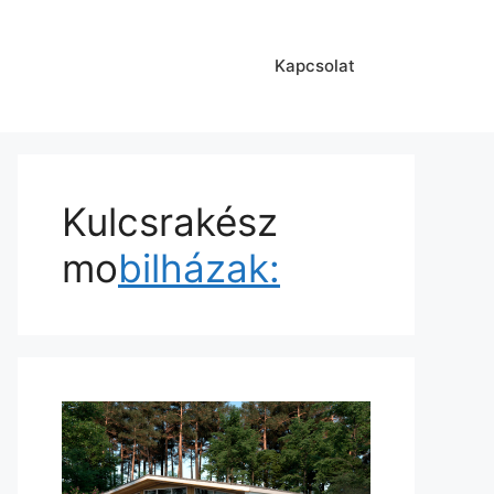
Kapcsolat
Kulcsrakész
mo
bilházak: