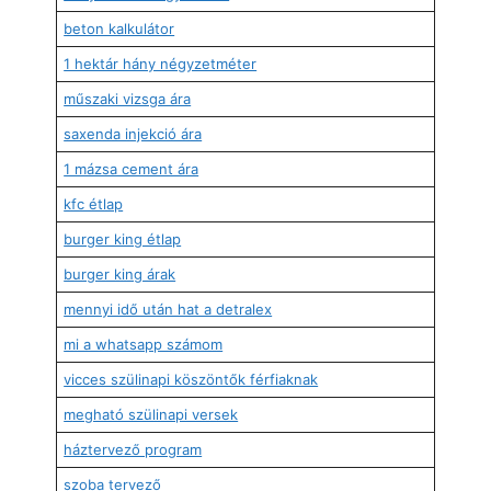
beton kalkulátor
1 hektár hány négyzetméter
műszaki vizsga ára
saxenda injekció ára
1 mázsa cement ára
kfc étlap
burger king étlap
burger king árak
mennyi idő után hat a detralex
mi a whatsapp számom
vicces szülinapi köszöntők férfiaknak
megható szülinapi versek
háztervező program
szoba tervező