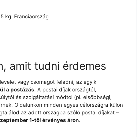
.5 kg  Franciaország
n, amit tudni érdemes
 levelet vagy csomagot feladni, az egyik
ül a postázás
. A postai díjak országtól,
lytól és szolgáltatási módtól (pl. elsőbbségi,
ltérnek. Oldalunkon minden egyes célországra külön
gtalálod az adott országba szóló postai díjakat –
szeptember 1-től érvényes áron
.