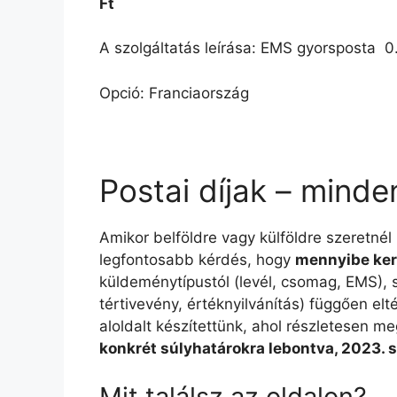
Ft
A szolgáltatás leírása: EMS gyorsposta  0
Opció: Franciaország
Postai díjak – minde
Amikor belföldre vagy külföldre szeretnél
legfontosabb kérdés, hogy
mennyibe ker
küldeménytípustól (levél, csomag, EMS), sú
tértivevény, értéknyilvánítás) függően e
aloldalt készítettünk, ahol részletesen me
konkrét súlyhatárokra lebontva, 2023. 
Mit találsz az oldalon?