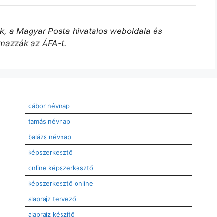
űek, a Magyar Posta hivatalos weboldala és
lmazzák az ÁFA-t.
gábor névnap
tamás névnap
balázs névnap
képszerkesztő
online képszerkesztő
képszerkesztő online
alaprajz tervező
alaprajz készítő