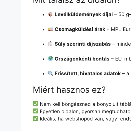
Levélküldemények díjai
– 50 g-
Csomagküldési árak
– MPL Eur
Súly szerinti díjszabás
– minden
Országonkénti bontás
– EU-n be
Frissített, hivatalos adatok
– a 
Miért hasznos ez?
Nem kell böngészned a bonyolult tábláz
Egyetlen oldalon, gyorsan megtudhat
Ideális, ha webshopod van, vagy rend