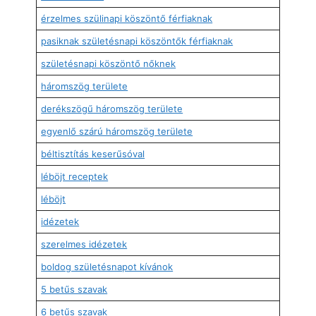
érzelmes szülinapi köszöntő férfiaknak
pasiknak születésnapi köszöntők férfiaknak
születésnapi köszöntő nőknek
háromszög területe
derékszögű háromszög területe
egyenlő szárú háromszög területe
béltisztítás keserűsóval
léböjt receptek
léböjt
idézetek
szerelmes idézetek
boldog születésnapot kívánok
5 betűs szavak
6 betűs szavak