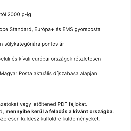
tól 2000 g-ig
ope Standard, Európa+ és EMS gyorsposta
 súlykategóriára pontos ár
lüli és kívüli európai országok részletesen
Magyar Posta aktuális díjszabása alapján
atokat vagy letöltened PDF fájlokat.
od,
mennyibe kerül a feladás a kívánt országba
.
szeresen küldesz külföldre küldeményeket.