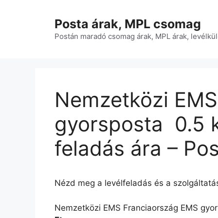
Kilépés
a
Posta árak, MPL csomag
tartalomba
Postán maradó csomag árak, MPL árak, levélkül
Nemzetközi EMS
gyorsposta  0.5 
feladás ára – Pos
Nézd meg a levélfeladás és a szolgáltatás
Nemzetközi EMS Franciaország EMS gyorspo