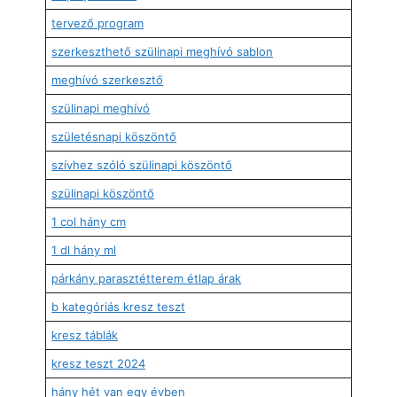
tervező program
szerkeszthető szülinapi meghívó sablon
meghívó szerkesztő
szülinapi meghívó
születésnapi köszöntő
szívhez szóló szülinapi köszöntő
szülinapi köszöntő
1 col hány cm
1 dl hány ml
párkány parasztétterem étlap árak
b kategóriás kresz teszt
kresz táblák
kresz teszt 2024
hány hét van egy évben