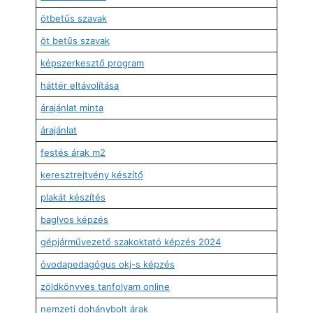
ötbetűs szavak
öt betűs szavak
képszerkesztő program
háttér eltávolítása
árajánlat minta
árajánlat
festés árak m2
keresztrejtvény készítő
plakát készítés
baglyos képzés
gépjárművezető szakoktató képzés 2024
óvodapedagógus okj-s képzés
zöldkönyves tanfolyam online
nemzeti dohánybolt árak