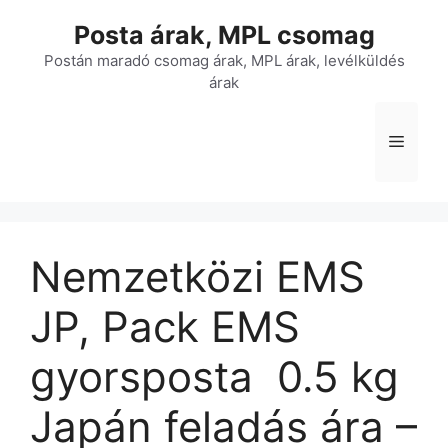
Kilépés
Posta árak, MPL csomag
a
tartalomba
Postán maradó csomag árak, MPL árak, levélküldés
árak
Menü
Nemzetközi EMS
JP, Pack EMS
gyorsposta  0.5 kg 
Japán feladás ára –