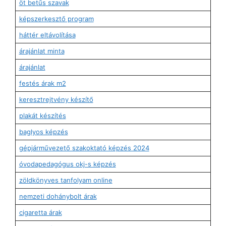
öt betűs szavak
képszerkesztő program
háttér eltávolítása
árajánlat minta
árajánlat
festés árak m2
keresztrejtvény készítő
plakát készítés
baglyos képzés
gépjárművezető szakoktató képzés 2024
óvodapedagógus okj-s képzés
zöldkönyves tanfolyam online
nemzeti dohánybolt árak
cigaretta árak