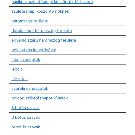
pasiknak születésnapi köszöntők férfiaknak
születésnapi köszöntő nőknek
háromszög területe
derékszögű háromszög területe
egyenlő szárú háromszög területe
béltisztítás keserűsóval
léböjt receptek
léböjt
idézetek
szerelmes idézetek
boldog születésnapot kívánok
5 betűs szavak
6 betűs szavak
ötbetűs szavak