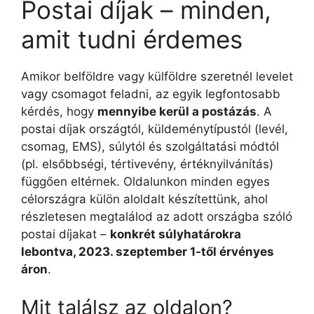
Postai díjak – minden,
amit tudni érdemes
Amikor belföldre vagy külföldre szeretnél levelet
vagy csomagot feladni, az egyik legfontosabb
kérdés, hogy
mennyibe kerül a postázás
. A
postai díjak országtól, küldeménytípustól (levél,
csomag, EMS), súlytól és szolgáltatási módtól
(pl. elsőbbségi, tértivevény, értéknyilvánítás)
függően eltérnek. Oldalunkon minden egyes
célországra külön aloldalt készítettünk, ahol
részletesen megtalálod az adott országba szóló
postai díjakat –
konkrét súlyhatárokra
lebontva, 2023. szeptember 1-től érvényes
áron
.
Mit találsz az oldalon?