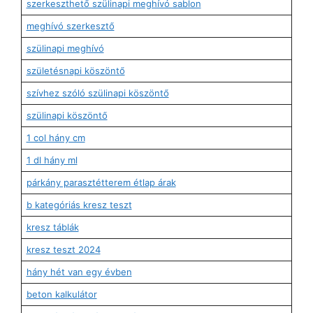
szerkeszthető szülinapi meghívó sablon
meghívó szerkesztő
szülinapi meghívó
születésnapi köszöntő
szívhez szóló szülinapi köszöntő
szülinapi köszöntő
1 col hány cm
1 dl hány ml
párkány parasztétterem étlap árak
b kategóriás kresz teszt
kresz táblák
kresz teszt 2024
hány hét van egy évben
beton kalkulátor