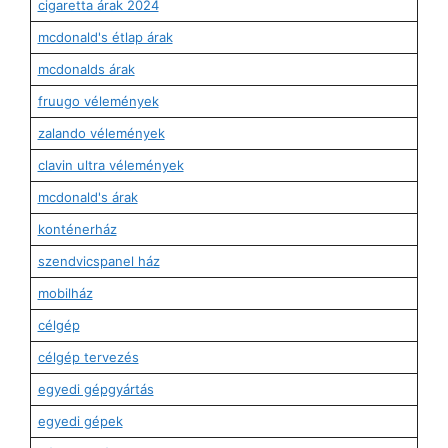
cigaretta árak 2024
mcdonald's étlap árak
mcdonalds árak
fruugo vélemények
zalando vélemények
clavin ultra vélemények
mcdonald's árak
konténerház
szendvicspanel ház
mobilház
célgép
célgép tervezés
egyedi gépgyártás
egyedi gépek