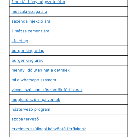
1 hektár hány négyzetméter
műszaki vizsga ára
saxenda injekció ára
1 mázsa cement ára
kfc étlap
burger king étlap
burger king árak
mennyi idő után hat a detralex
mi a whatsapp számom
vicces szülinapi köszöntők férfiaknak
megható szülinapi versek
háztervező program
szoba tervező
érzelmes szülinapi köszöntő férfiaknak