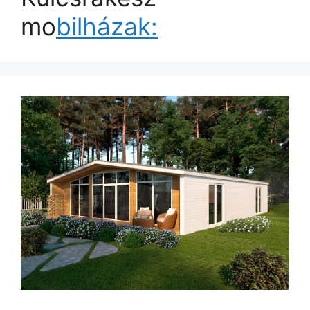
mo
bilházak: