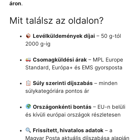
áron
.
Mit találsz az oldalon?
Levélküldemények díjai
– 50 g-tól
2000 g-ig
Csomagküldési árak
– MPL Europe
Standard, Európa+ és EMS gyorsposta
Súly szerinti díjszabás
– minden
súlykategóriára pontos ár
Országonkénti bontás
– EU-n belüli
és kívüli európai országok részletesen
Frissített, hivatalos adatok
– a
Magyar Posta aktuális díjszabása alapján