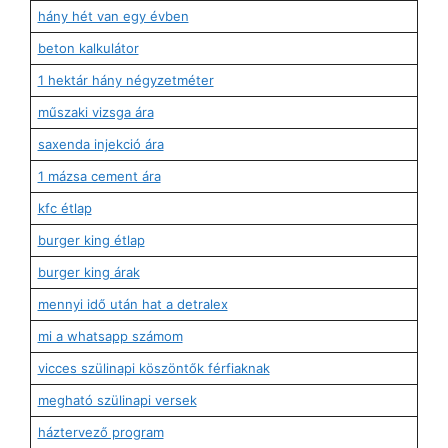
hány hét van egy évben
beton kalkulátor
1 hektár hány négyzetméter
műszaki vizsga ára
saxenda injekció ára
1 mázsa cement ára
kfc étlap
burger king étlap
burger king árak
mennyi idő után hat a detralex
mi a whatsapp számom
vicces szülinapi köszöntők férfiaknak
megható szülinapi versek
háztervező program