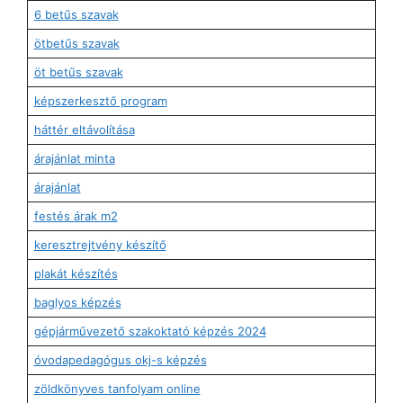
6 betűs szavak
ötbetűs szavak
öt betűs szavak
képszerkesztő program
háttér eltávolítása
árajánlat minta
árajánlat
festés árak m2
keresztrejtvény készítő
plakát készítés
baglyos képzés
gépjárművezető szakoktató képzés 2024
óvodapedagógus okj-s képzés
zöldkönyves tanfolyam online