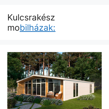
Kulcsrakész
mo
bilházak: