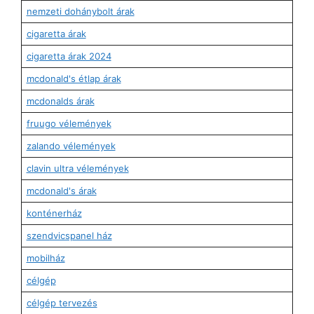
nemzeti dohánybolt árak
cigaretta árak
cigaretta árak 2024
mcdonald's étlap árak
mcdonalds árak
fruugo vélemények
zalando vélemények
clavin ultra vélemények
mcdonald's árak
konténerház
szendvicspanel ház
mobilház
célgép
célgép tervezés