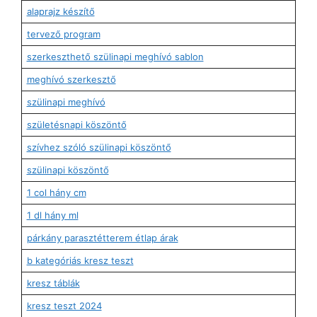
alaprajz készítő
tervező program
szerkeszthető szülinapi meghívó sablon
meghívó szerkesztő
szülinapi meghívó
születésnapi köszöntő
szívhez szóló szülinapi köszöntő
szülinapi köszöntő
1 col hány cm
1 dl hány ml
párkány parasztétterem étlap árak
b kategóriás kresz teszt
kresz táblák
kresz teszt 2024