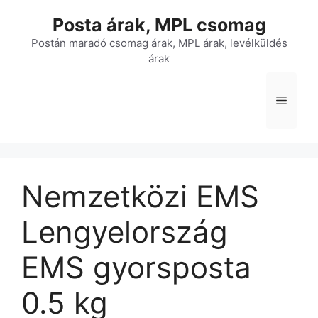
Kilépés
Posta árak, MPL csomag
a
tartalomba
Postán maradó csomag árak, MPL árak, levélküldés
árak
Menü
Nemzetközi EMS
Lengyelország
EMS gyorsposta 
0.5 kg 