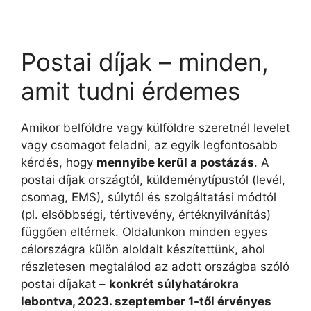
Postai díjak – minden,
amit tudni érdemes
Amikor belföldre vagy külföldre szeretnél levelet
vagy csomagot feladni, az egyik legfontosabb
kérdés, hogy
mennyibe kerül a postázás
. A
postai díjak országtól, küldeménytípustól (levél,
csomag, EMS), súlytól és szolgáltatási módtól
(pl. elsőbbségi, tértivevény, értéknyilvánítás)
függően eltérnek. Oldalunkon minden egyes
célországra külön aloldalt készítettünk, ahol
részletesen megtalálod az adott országba szóló
postai díjakat –
konkrét súlyhatárokra
lebontva, 2023. szeptember 1-től érvényes