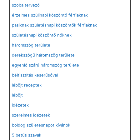
szoba tervező
érzelmes szülinapi köszöntő férfiaknak
pasiknak születésnapi köszöntők férfiaknak
születésnapi köszöntő nőknek
háromszög területe
derékszögű háromszög területe
egyenlő szárú háromszög területe
béltisztítás keserűsóval
léböjt receptek
léböjt
idézetek
szerelmes idézetek
boldog születésnapot kívánok
5 betűs szavak