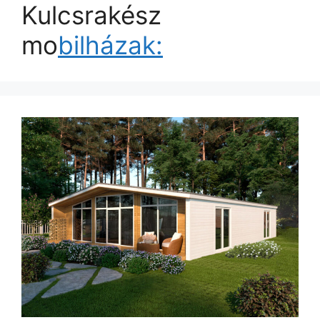
Kulcsrakész
mo
bilházak: