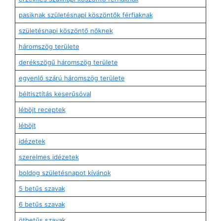
pasiknak születésnapi köszöntők férfiaknak
születésnapi köszöntő nőknek
háromszög területe
derékszögű háromszög területe
egyenlő szárú háromszög területe
béltisztítás keserűsóval
léböjt receptek
léböjt
idézetek
szerelmes idézetek
boldog születésnapot kívánok
5 betűs szavak
6 betűs szavak
ötbetűs szavak