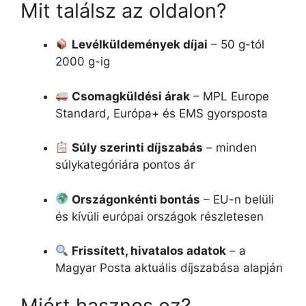
Mit találsz az oldalon?
Levélküldemények díjai
– 50 g-tól
2000 g-ig
Csomagküldési árak
– MPL Europe
Standard, Európa+ és EMS gyorsposta
Súly szerinti díjszabás
– minden
súlykategóriára pontos ár
Országonkénti bontás
– EU-n belüli
és kívüli európai országok részletesen
Frissített, hivatalos adatok
– a
Magyar Posta aktuális díjszabása alapján
Miért hasznos ez?