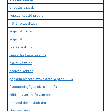
öt betűs szavak
képszerkesztő program
háttér eltávolítása
árajánlat minta
árajánlat
festés árak m2
keresztrejtvény készítő
plakát készítés
baglyos képzés
gépjárművezető szakoktató képzés 2024
óvodapedagógus okj-s képzés
zöldkönyves tanfolyam online
nemzeti dohánybolt árak
cigaretta árak