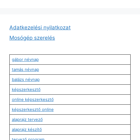
Adatkezelési nyilatkozat
Mosógép szerelés
gábor névnap
tamás névnap
balázs névnap
képszerkesztő
online képszerkesztő
képszerkesztő online
alaprajz tervező
alaprajz készítő
tervező program