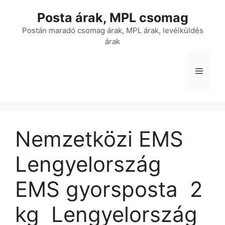
Kilépés
Posta árak, MPL csomag
a
tartalomba
Postán maradó csomag árak, MPL árak, levélküldés
árak
Menü
Nemzetközi EMS
Lengyelország
EMS gyorsposta  2
kg  Lengyelország