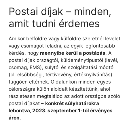
Postai díjak – minden,
amit tudni érdemes
Amikor belföldre vagy külföldre szeretnél levelet
vagy csomagot feladni, az egyik legfontosabb
kérdés, hogy
mennyibe kerül a postázás
. A
postai díjak országtól, küldeménytípustól (levél,
csomag, EMS), súlytól és szolgáltatási módtól
(pl. elsőbbségi, tértivevény, értéknyilvánítás)
függően eltérnek. Oldalunkon minden egyes
célországra külön aloldalt készítettünk, ahol
részletesen megtalálod az adott országba szóló
postai díjakat –
konkrét súlyhatárokra
lebontva, 2023. szeptember 1-től érvényes
áron
.