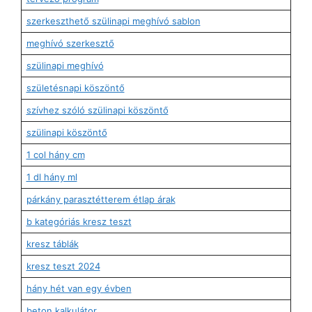
szerkeszthető szülinapi meghívó sablon
meghívó szerkesztő
szülinapi meghívó
születésnapi köszöntő
szívhez szóló szülinapi köszöntő
szülinapi köszöntő
1 col hány cm
1 dl hány ml
párkány parasztétterem étlap árak
b kategóriás kresz teszt
kresz táblák
kresz teszt 2024
hány hét van egy évben
beton kalkulátor