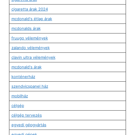
cigaretta árak 2024
mcdonald's étlap árak
mcdonalds árak
fruugo vélemények
zalando vélemények
clavin ultra vélemények
mcdonald's árak
konténerház
szendvicspanel ház
mobilház
célgép
célgép tervezés
egyedi gépgyártás
egyedi gépek