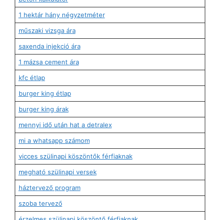
1 hektár hány négyzetméter
műszaki vizsga ára
saxenda injekció ára
1 mázsa cement ára
kfc étlap
burger king étlap
burger king árak
mennyi idő után hat a detralex
mi a whatsapp számom
vicces szülinapi köszöntők férfiaknak
megható szülinapi versek
háztervező program
szoba tervező
érzelmes szülinapi köszöntő férfiaknak