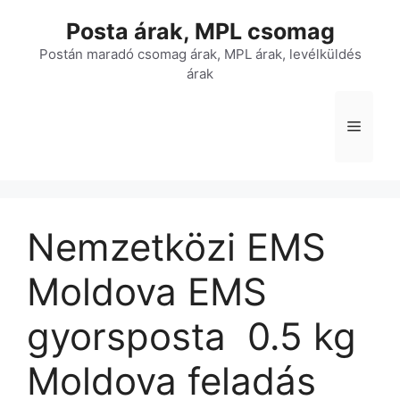
Kilépés
Posta árak, MPL csomag
a
tartalomba
Postán maradó csomag árak, MPL árak, levélküldés
árak
Menü
Nemzetközi EMS
Moldova EMS
gyorsposta  0.5 kg 
Moldova feladás