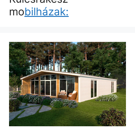
mo
bilházak: