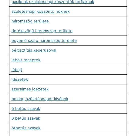
pasiknak születésnapi köszöntők férfiaknak
születésnapi köszöntő nőknek
háromszög területe
derékszögű háromszög területe
egyenlő szárú háromszög területe
béltisztítás keserűsóval
léböjt receptek
léböjt
idézetek
szerelmes idézetek
boldog születésnapot kívánok
5 betűs szavak
6 betűs szavak
ötbetűs szavak