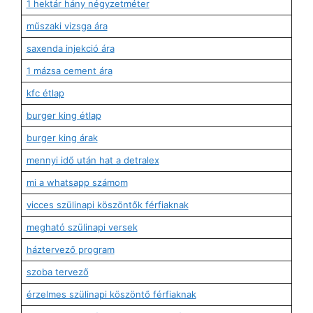
1 hektár hány négyzetméter
műszaki vizsga ára
saxenda injekció ára
1 mázsa cement ára
kfc étlap
burger king étlap
burger king árak
mennyi idő után hat a detralex
mi a whatsapp számom
vicces szülinapi köszöntők férfiaknak
megható szülinapi versek
háztervező program
szoba tervező
érzelmes szülinapi köszöntő férfiaknak