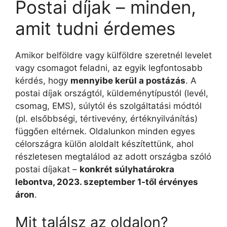
Postai díjak – minden,
amit tudni érdemes
Amikor belföldre vagy külföldre szeretnél levelet
vagy csomagot feladni, az egyik legfontosabb
kérdés, hogy
mennyibe kerül a postázás
. A
postai díjak országtól, küldeménytípustól (levél,
csomag, EMS), súlytól és szolgáltatási módtól
(pl. elsőbbségi, tértivevény, értéknyilvánítás)
függően eltérnek. Oldalunkon minden egyes
célországra külön aloldalt készítettünk, ahol
részletesen megtalálod az adott országba szóló
postai díjakat –
konkrét súlyhatárokra
lebontva, 2023. szeptember 1-től érvényes
áron
.
Mit találsz az oldalon?