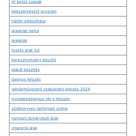
öt betűs szavak
képszerkesztő program
háttér eltávolítása
árajánlat minta
árajánlat
festés árak m2
keresztrejtvény készítő
plakát készítés
baglyos képzés
gépjárművezető szakoktató képzés 2024
óvodapedagógus okj-s képzés
zöldkönyves tanfolyam online
nemzeti dohánybolt árak
cigaretta árak