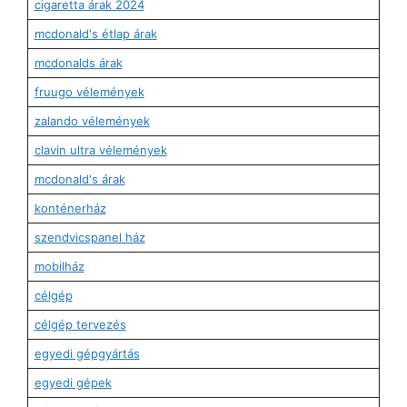
cigaretta árak 2024
mcdonald's étlap árak
mcdonalds árak
fruugo vélemények
zalando vélemények
clavin ultra vélemények
mcdonald's árak
konténerház
szendvicspanel ház
mobilház
célgép
célgép tervezés
egyedi gépgyártás
egyedi gépek