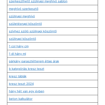
szerkeszthető szülinapi meghívó sablon
meghívó szerkesztő
szülinapi meghívó
születésnapi köszöntő
szívhez szóló szülinapi köszöntő
szülinapi köszöntő
1 col hány cm
1 dl hány ml
párkány parasztétterem étlap árak
b kategóriás kresz teszt
kresz táblák
kresz teszt 2024
hány hét van egy évben
beton kalkulátor