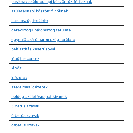
pasiknak születésnapi köszöntők férfiaknak
születésnapi köszöntő nőknek
háromszög területe
derékszögű háromszög területe
egyenlő szárú háromszög területe
béltisztítás keserűsóval
léböjt receptek
léböjt
idézetek
szerelmes idézetek
boldog születésnapot kívánok
5 betűs szavak
6 betűs szavak
ötbetűs szavak