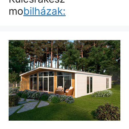
mo
bilházak: