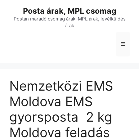
Kilépés
Posta árak, MPL csomag
a
tartalomba
Postán maradó csomag árak, MPL árak, levélküldés
árak
Menü
Nemzetközi EMS
Moldova EMS
gyorsposta  2 kg 
Moldova feladás