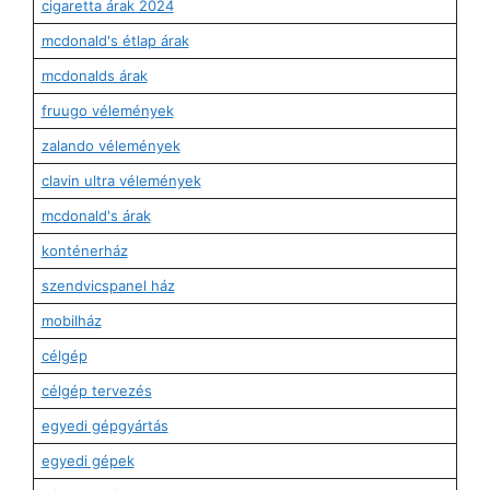
cigaretta árak 2024
mcdonald's étlap árak
mcdonalds árak
fruugo vélemények
zalando vélemények
clavin ultra vélemények
mcdonald's árak
konténerház
szendvicspanel ház
mobilház
célgép
célgép tervezés
egyedi gépgyártás
egyedi gépek