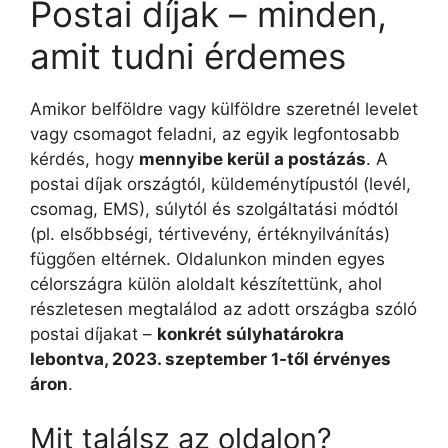
Postai díjak – minden,
amit tudni érdemes
Amikor belföldre vagy külföldre szeretnél levelet
vagy csomagot feladni, az egyik legfontosabb
kérdés, hogy
mennyibe kerül a postázás
. A
postai díjak országtól, küldeménytípustól (levél,
csomag, EMS), súlytól és szolgáltatási módtól
(pl. elsőbbségi, tértivevény, értéknyilvánítás)
függően eltérnek. Oldalunkon minden egyes
célországra külön aloldalt készítettünk, ahol
részletesen megtalálod az adott országba szóló
postai díjakat –
konkrét súlyhatárokra
lebontva, 2023. szeptember 1-től érvényes
áron
.
Mit találsz az oldalon?