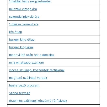
1 hektár hány négyzetméter
műszaki vizsga ára
saxenda injekció ára
1 mázsa cement ára
kfc étlap
burger king étlap
burger king árak
mennyi idő után hat a detralex
mi a whatsapp számom
vicces szülinapi köszöntők férfiaknak
megható szülinapi versek
háztervező program
szoba tervező
érzelmes szülinapi köszöntő férfiaknak