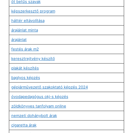
öt betűs szavak
képszerkesztő program
háttér eltávolítása
árajánlat minta
árajánlat
festés árak m2
keresztrejtvény készítő
plakát készítés
baglyos képzés
gépjárművezető szakoktató képzés 2024
óvodapedagógus okj-s képzés
zöldkönyves tanfolyam online
nemzeti dohánybolt árak
cigaretta árak