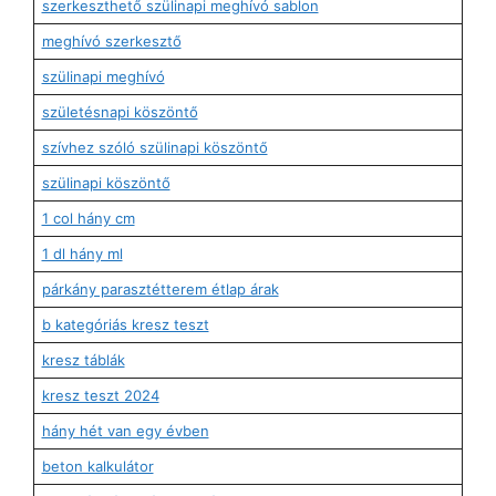
szerkeszthető szülinapi meghívó sablon
meghívó szerkesztő
szülinapi meghívó
születésnapi köszöntő
szívhez szóló szülinapi köszöntő
szülinapi köszöntő
1 col hány cm
1 dl hány ml
párkány parasztétterem étlap árak
b kategóriás kresz teszt
kresz táblák
kresz teszt 2024
hány hét van egy évben
beton kalkulátor