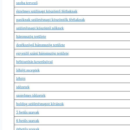
szoba tervező
érzelmes szülinapi köszöntő férfiaknak
pasiknak születésnapi köszöntők férfiaknak
születésnapi köszöntő nőknek
háromszög területe
derékszögű háromszög területe
egyenlő szárú háromszög területe
béltisztítás keserűsóval
léböjt receptek
léböjt
idézetek
szerelmes idézetek
boldog születésnapot kívánok
5 betűs szavak
6 betűs szavak
ötbetűs szavak