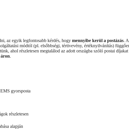
dni, az egyik legfontosabb kérdés, hogy
mennyibe kerül a postázás
. A
lgáltatási módtól (pl. elsőbbségi, tértivevény, értéknyilvánítás) függőe
ünk, ahol részletesen megtalálod az adott országba szóló postai díjakat
 áron
.
 EMS gyorsposta
ágok részletesen
abása alapján