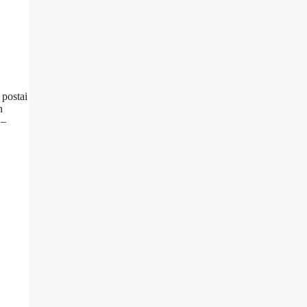
 postai
n
 –