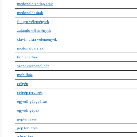
mcdonald's étlap árak
mcdonalds árak
fruugo vélemények
zalando vélemények
clavin ultra vélemények
mcdonald's árak
konténerház
szendvicspanel ház
mobilház
célgép
célgép tervezés
egyedi gépgyártás
egyedi gépek
géptervezés
gép tervezés
gépgyártó