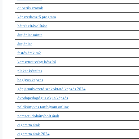
öt betűs szavak
képszerkesztő program
háttér eltávolítása
árajánlat minta
árajánlat
festés árak m2
keresztrejtvény készítő
plakát készítés
baglyos képzés
gépjárművezető szakoktató képzés 2024
óvodapedagógus okj-s képzés
zöldkönyves tanfolyam online
nemzeti dohánybolt árak
cigaretta árak
cigaretta árak 2024