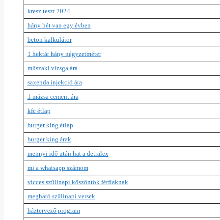
kresz teszt 2024
hány hét van egy évben
beton kalkulátor
1 hektár hány négyzetméter
műszaki vizsga ára
saxenda injekció ára
1 mázsa cement ára
kfc étlap
burger king étlap
burger king árak
mennyi idő után hat a detralex
mi a whatsapp számom
vicces szülinapi köszöntők férfiaknak
megható szülinapi versek
háztervező program