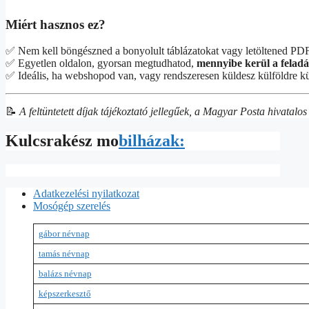
Miért hasznos ez?
✅ Nem kell böngészned a bonyolult táblázatokat vagy letöltened PDF 
✅ Egyetlen oldalon, gyorsan megtudhatod,
mennyibe kerül a feladá
✅ Ideális, ha webshopod van, vagy rendszeresen küldesz külföldre 
📝
A feltüntetett díjak tájékoztató jellegűek, a Magyar Posta hivatal
Kulcsrakész mo
bilházak:
Adatkezelési nyilatkozat
Mosógép szerelés
gábor névnap
tamás névnap
balázs névnap
képszerkesztő