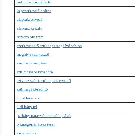
online képszerkesztő
képszerkesztő online
alaprajz tervező
alaprajz készítő
tervező program
szerkeszthető szülinapi meghívó sablon
meghívó szerkesztő
szülinapi meghívó
születésnapi köszöntő
szívhez szóló szülinapi köszöntő
szülinapi köszöntő
1 col hány cm
1 dl hány ml
párkány parasztétterem étlap árak
b kategóriás kresz teszt
kresz táblák