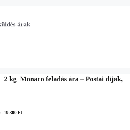
küldés árak
 kg  Monaco feladás ára – Postai díjak,
a:
19 300 Ft