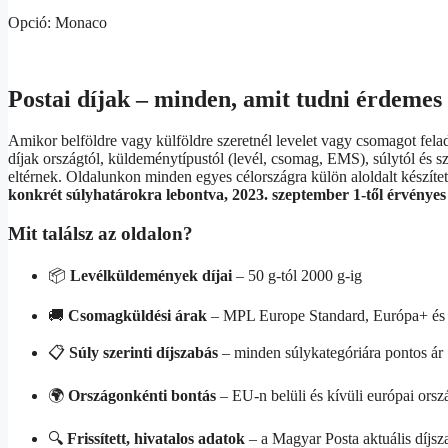
Opció: Monaco
Postai díjak – minden, amit tudni érdemes
Amikor belföldre vagy külföldre szeretnél levelet vagy csomagot fela
díjak országtól, küldeménytípustól (levél, csomag, EMS), súlytól és szo
eltérnek. Oldalunkon minden egyes célországra külön aloldalt készített
konkrét súlyhatárokra lebontva, 2023. szeptember 1-től érvényes
Mit találsz az oldalon?
📦
Levélküldemények díjai
– 50 g-tól 2000 g-ig
🚚
Csomagküldési árak
– MPL Europe Standard, Európa+ és
📋
Súly szerinti díjszabás
– minden súlykategóriára pontos ár
🌍
Országonkénti bontás
– EU-n belüli és kívüli európai orsz
🔍
Frissített, hivatalos adatok
– a Magyar Posta aktuális díjsz