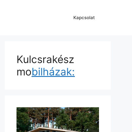
Kapcsolat
Kulcsrakész
mo
bilházak: