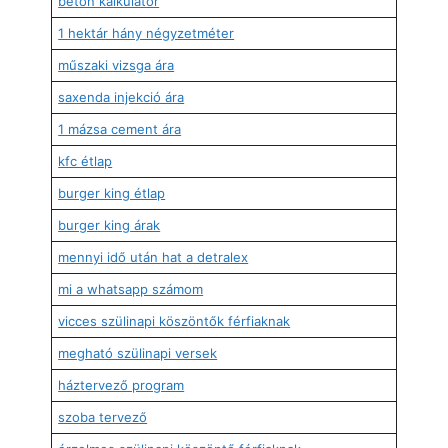
beton kalkulátor
1 hektár hány négyzetméter
műszaki vizsga ára
saxenda injekció ára
1 mázsa cement ára
kfc étlap
burger king étlap
burger king árak
mennyi idő után hat a detralex
mi a whatsapp számom
vicces szülinapi köszöntők férfiaknak
megható szülinapi versek
háztervező program
szoba tervező