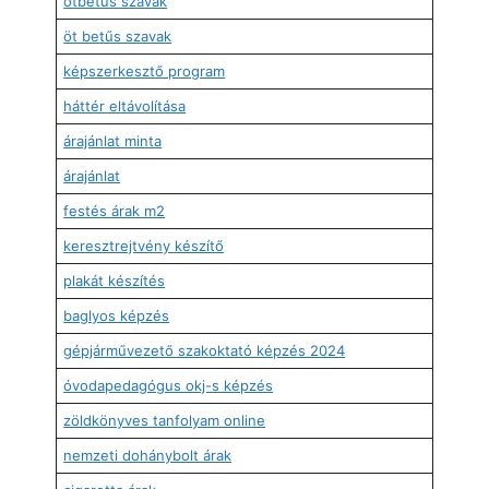
ötbetűs szavak
öt betűs szavak
képszerkesztő program
háttér eltávolítása
árajánlat minta
árajánlat
festés árak m2
keresztrejtvény készítő
plakát készítés
baglyos képzés
gépjárművezető szakoktató képzés 2024
óvodapedagógus okj-s képzés
zöldkönyves tanfolyam online
nemzeti dohánybolt árak