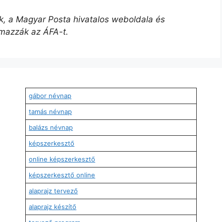
űek, a Magyar Posta hivatalos weboldala és
lmazzák az ÁFA-t.
gábor névnap
tamás névnap
balázs névnap
képszerkesztő
online képszerkesztő
képszerkesztő online
alaprajz tervező
alaprajz készítő