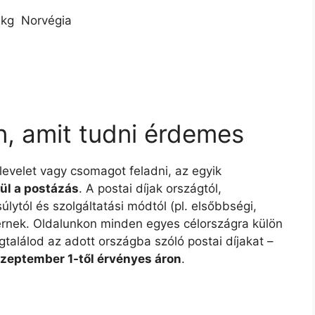
 kg  Norvégia
n, amit tudni érdemes
 levelet vagy csomagot feladni, az egyik
ül a postázás
. A postai díjak országtól,
lytól és szolgáltatási módtól (pl. elsőbbségi,
ltérnek. Oldalunkon minden egyes célországra külön
gtalálod az adott országba szóló postai díjakat –
szeptember 1-től érvényes áron
.