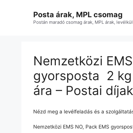
Kilépés
a
Posta árak, MPL csomag
tartalomba
Postán maradó csomag árak, MPL árak, levélkül
Nemzetközi EMS
gyorsposta  2 kg
ára – Postai díja
Nézd meg a levélfeladás és a szolgáltatás
Nemzetközi EMS NO, Pack EMS gyorsposta 