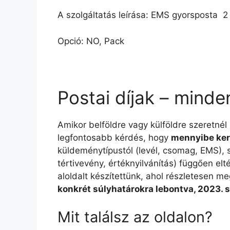
A szolgáltatás leírása: EMS gyorsposta  2
Opció: NO, Pack
Postai díjak – minde
Amikor belföldre vagy külföldre szeretnél
legfontosabb kérdés, hogy
mennyibe ker
küldeménytípustól (levél, csomag, EMS), sú
tértivevény, értéknyilvánítás) függően e
aloldalt készítettünk, ahol részletesen me
konkrét súlyhatárokra lebontva, 2023. 
Mit találsz az oldalon?