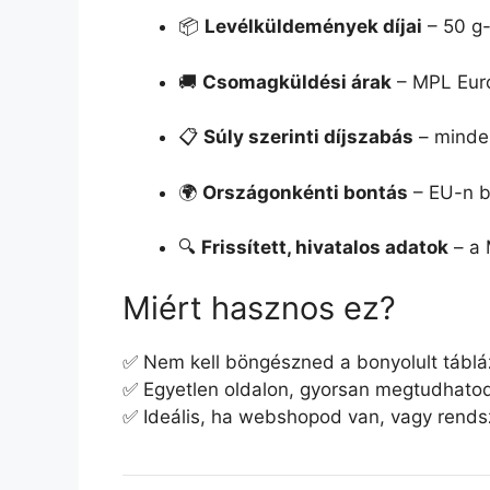
📦
Levélküldemények díjai
– 50 g-
🚚
Csomagküldési árak
– MPL Euro
📋
Súly szerinti díjszabás
– minden
🌍
Országonkénti bontás
– EU-n be
🔍
Frissített, hivatalos adatok
– a 
Miért hasznos ez?
✅ Nem kell böngészned a bonyolult tábláz
✅ Egyetlen oldalon, gyorsan megtudhato
✅ Ideális, ha webshopod van, vagy rends