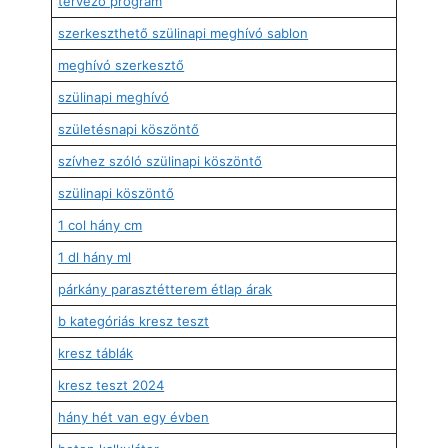
tervező program
szerkeszthető szülinapi meghívó sablon
meghívó szerkesztő
szülinapi meghívó
születésnapi köszöntő
szívhez szóló szülinapi köszöntő
szülinapi köszöntő
1 col hány cm
1 dl hány ml
párkány parasztétterem étlap árak
b kategóriás kresz teszt
kresz táblák
kresz teszt 2024
hány hét van egy évben