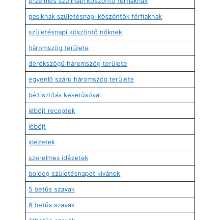
érzelmes szülinapi köszöntő férfiaknak
pasiknak születésnapi köszöntők férfiaknak
születésnapi köszöntő nőknek
háromszög területe
derékszögű háromszög területe
egyenlő szárú háromszög területe
béltisztítás keserűsóval
léböjt receptek
léböjt
idézetek
szerelmes idézetek
boldog születésnapot kívánok
5 betűs szavak
6 betűs szavak