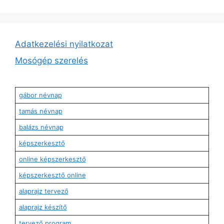
Adatkezelési nyilatkozat
Mosógép szerelés
gábor névnap
tamás névnap
balázs névnap
képszerkesztő
online képszerkesztő
képszerkesztő online
alaprajz tervező
alaprajz készítő
tervező program