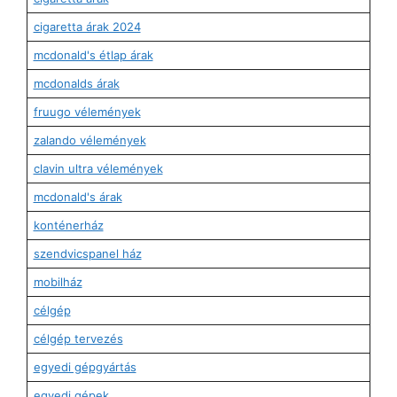
cigaretta árak 2024
mcdonald's étlap árak
mcdonalds árak
fruugo vélemények
zalando vélemények
clavin ultra vélemények
mcdonald's árak
konténerház
szendvicspanel ház
mobilház
célgép
célgép tervezés
egyedi gépgyártás
egyedi gépek