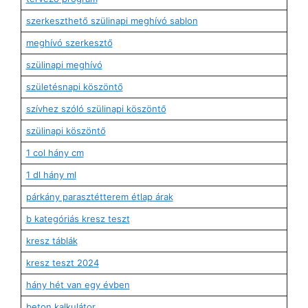
szerkeszthető szülinapi meghívó sablon
meghívó szerkesztő
szülinapi meghívó
születésnapi köszöntő
szívhez szóló szülinapi köszöntő
szülinapi köszöntő
1 col hány cm
1 dl hány ml
párkány parasztétterem étlap árak
b kategóriás kresz teszt
kresz táblák
kresz teszt 2024
hány hét van egy évben
beton kalkulátor