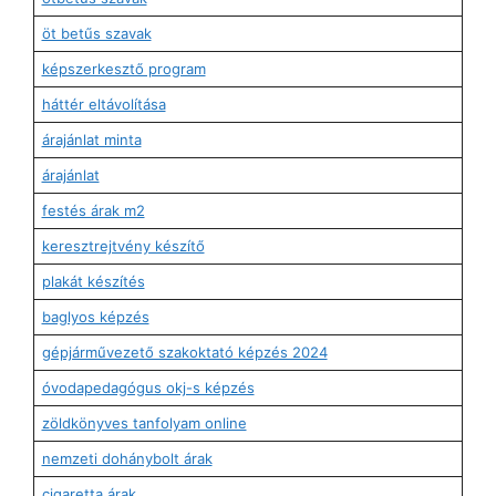
öt betűs szavak
képszerkesztő program
háttér eltávolítása
árajánlat minta
árajánlat
festés árak m2
keresztrejtvény készítő
plakát készítés
baglyos képzés
gépjárművezető szakoktató képzés 2024
óvodapedagógus okj-s képzés
zöldkönyves tanfolyam online
nemzeti dohánybolt árak
cigaretta árak