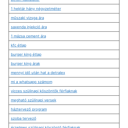
1 hektár hány négyzetméter
műszaki vizsga ára
saxenda injekció ára
1 mázsa cement ára
kfc étlap
burger king étlap
burger king árak
mennyi idő után hat a detralex
mi a whatsapp számom
vicces szülinapi köszöntők férfiaknak
megható szülinapi versek
háztervező program
szoba tervező
érzelmes szülinapi köszöntő férfiaknak