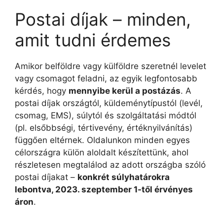
Postai díjak – minden,
amit tudni érdemes
Amikor belföldre vagy külföldre szeretnél levelet
vagy csomagot feladni, az egyik legfontosabb
kérdés, hogy
mennyibe kerül a postázás
. A
postai díjak országtól, küldeménytípustól (levél,
csomag, EMS), súlytól és szolgáltatási módtól
(pl. elsőbbségi, tértivevény, értéknyilvánítás)
függően eltérnek. Oldalunkon minden egyes
célországra külön aloldalt készítettünk, ahol
részletesen megtalálod az adott országba szóló
postai díjakat –
konkrét súlyhatárokra
lebontva, 2023. szeptember 1-től érvényes
áron
.