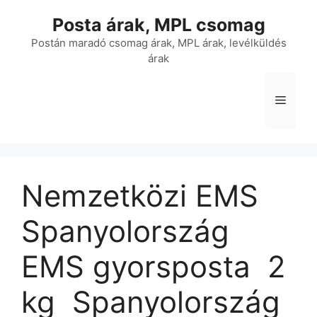
Kilépés
Posta árak, MPL csomag
a
tartalomba
Postán maradó csomag árak, MPL árak, levélküldés
árak
Menü
Nemzetközi EMS
Spanyolország
EMS gyorsposta  2
kg  Spanyolország