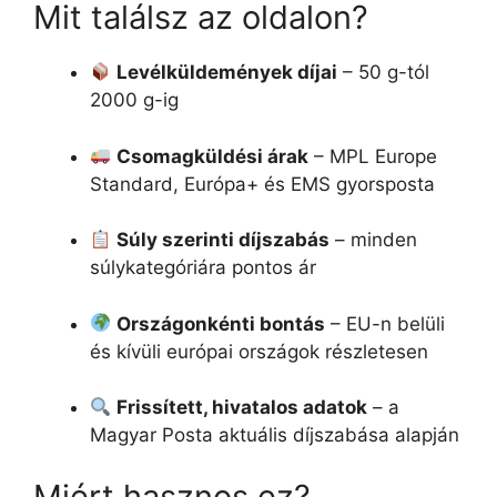
Mit találsz az oldalon?
Levélküldemények díjai
– 50 g-tól
2000 g-ig
Csomagküldési árak
– MPL Europe
Standard, Európa+ és EMS gyorsposta
Súly szerinti díjszabás
– minden
súlykategóriára pontos ár
Országonkénti bontás
– EU-n belüli
és kívüli európai országok részletesen
Frissített, hivatalos adatok
– a
Magyar Posta aktuális díjszabása alapján
Miért hasznos ez?