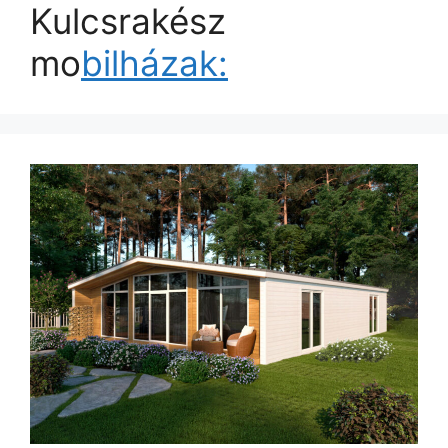
Kulcsrakész
mo
bilházak: