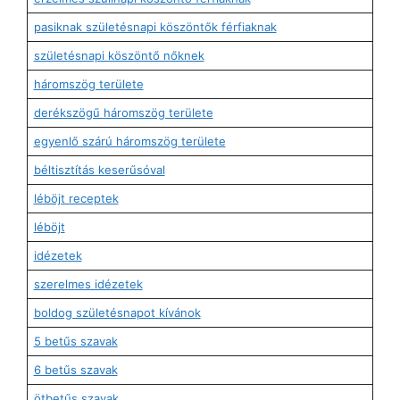
pasiknak születésnapi köszöntők férfiaknak
születésnapi köszöntő nőknek
háromszög területe
derékszögű háromszög területe
egyenlő szárú háromszög területe
béltisztítás keserűsóval
léböjt receptek
léböjt
idézetek
szerelmes idézetek
boldog születésnapot kívánok
5 betűs szavak
6 betűs szavak
ötbetűs szavak