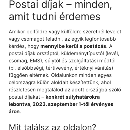
Postai díjak – minden,
amit tudni érdemes
Amikor belföldre vagy külföldre szeretnél levelet
vagy csomagot feladni, az egyik legfontosabb
kérdés, hogy
mennyibe kerül a postázás
. A
postai díjak országtól, küldeménytípustól (levél,
csomag, EMS), súlytól és szolgáltatási módtól
(pl. elsőbbségi, tértivevény, értéknyilvánítás)
függően eltérnek. Oldalunkon minden egyes
célországra külön aloldalt készítettünk, ahol
részletesen megtalálod az adott országba szóló
postai díjakat –
konkrét súlyhatárokra
lebontva, 2023. szeptember 1-től érvényes
áron
.
Mit találsz az oldalon?