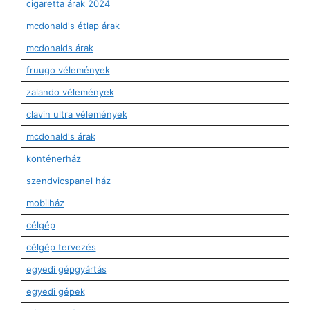
cigaretta árak 2024
mcdonald's étlap árak
mcdonalds árak
fruugo vélemények
zalando vélemények
clavin ultra vélemények
mcdonald's árak
konténerház
szendvicspanel ház
mobilház
célgép
célgép tervezés
egyedi gépgyártás
egyedi gépek