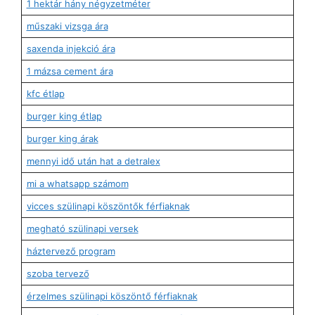
1 hektár hány négyzetméter
műszaki vizsga ára
saxenda injekció ára
1 mázsa cement ára
kfc étlap
burger king étlap
burger king árak
mennyi idő után hat a detralex
mi a whatsapp számom
vicces szülinapi köszöntők férfiaknak
megható szülinapi versek
háztervező program
szoba tervező
érzelmes szülinapi köszöntő férfiaknak