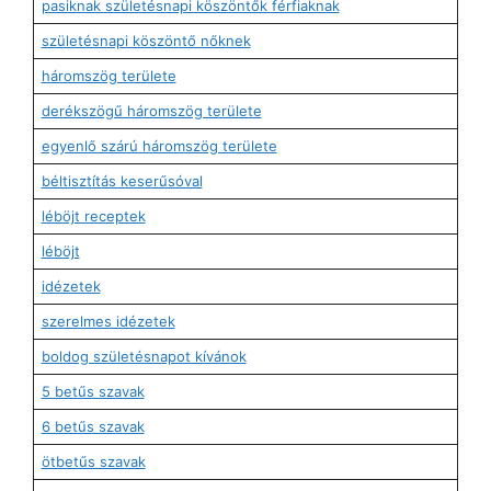
pasiknak születésnapi köszöntők férfiaknak
születésnapi köszöntő nőknek
háromszög területe
derékszögű háromszög területe
egyenlő szárú háromszög területe
béltisztítás keserűsóval
léböjt receptek
léböjt
idézetek
szerelmes idézetek
boldog születésnapot kívánok
5 betűs szavak
6 betűs szavak
ötbetűs szavak