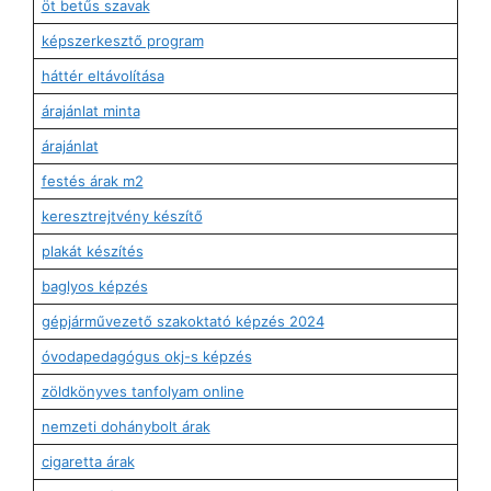
öt betűs szavak
képszerkesztő program
háttér eltávolítása
árajánlat minta
árajánlat
festés árak m2
keresztrejtvény készítő
plakát készítés
baglyos képzés
gépjárművezető szakoktató képzés 2024
óvodapedagógus okj-s képzés
zöldkönyves tanfolyam online
nemzeti dohánybolt árak
cigaretta árak