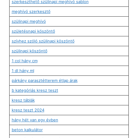
szerkeszthető szülinapi meghívó sablon
meghívó szerkesztő
szülinapi meghívó
születésnapi köszöntő
szívhez szóló szülinapi köszöntő
szülinapi köszöntő
1 col hány cm
1 dl hány ml
párkány parasztétterem étlap árak
b kategóriás kresz teszt
kresz táblák
kresz teszt 2024
hány hét van egy évben
beton kalkulátor