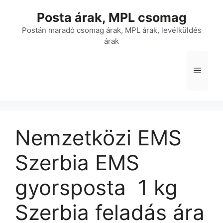
Kilépés
Posta árak, MPL csomag
a
tartalomba
Postán maradó csomag árak, MPL árak, levélküldés
árak
Menü
Nemzetközi EMS
Szerbia EMS
gyorsposta  1 kg 
Szerbia feladás ára