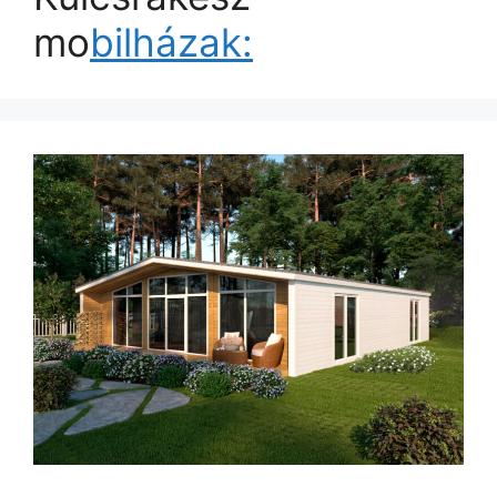
mo
bilházak: