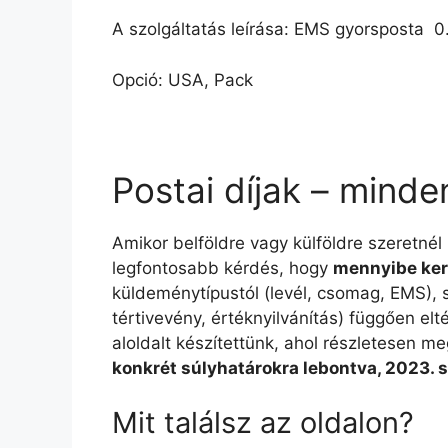
A szolgáltatás leírása: EMS gyorsposta  0
Opció: USA, Pack
Postai díjak – minde
Amikor belföldre vagy külföldre szeretnél
legfontosabb kérdés, hogy
mennyibe ker
küldeménytípustól (levél, csomag, EMS), sú
tértivevény, értéknyilvánítás) függően e
aloldalt készítettünk, ahol részletesen me
konkrét súlyhatárokra lebontva, 2023. 
Mit találsz az oldalon?