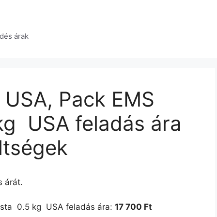
dés árak
 USA, Pack EMS
kg  USA feladás ára
öltségek
 árát.
  0.5 kg  USA feladás ára:
17 700 Ft