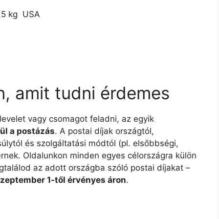
.5 kg  USA
n, amit tudni érdemes
 levelet vagy csomagot feladni, az egyik
ül a postázás
. A postai díjak országtól,
lytól és szolgáltatási módtól (pl. elsőbbségi,
ltérnek. Oldalunkon minden egyes célországra külön
gtalálod az adott országba szóló postai díjakat –
szeptember 1-től érvényes áron
.