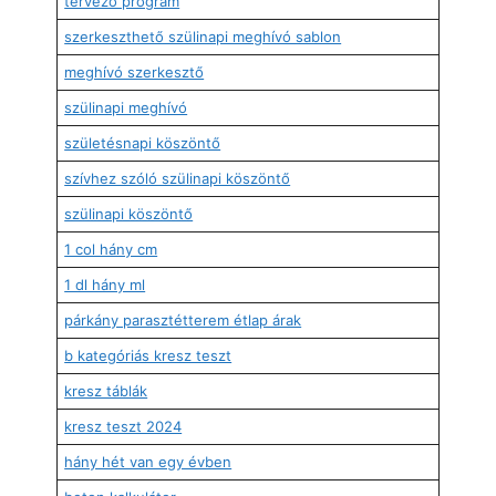
tervező program
szerkeszthető szülinapi meghívó sablon
meghívó szerkesztő
szülinapi meghívó
születésnapi köszöntő
szívhez szóló szülinapi köszöntő
szülinapi köszöntő
1 col hány cm
1 dl hány ml
párkány parasztétterem étlap árak
b kategóriás kresz teszt
kresz táblák
kresz teszt 2024
hány hét van egy évben