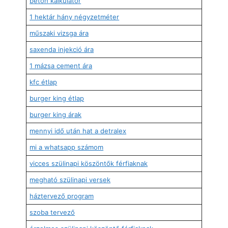
beton kalkulátor
1 hektár hány négyzetméter
műszaki vizsga ára
saxenda injekció ára
1 mázsa cement ára
kfc étlap
burger king étlap
burger king árak
mennyi idő után hat a detralex
mi a whatsapp számom
vicces szülinapi köszöntők férfiaknak
megható szülinapi versek
háztervező program
szoba tervező