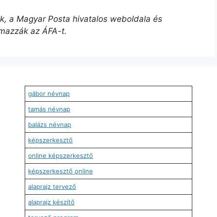
űek, a Magyar Posta hivatalos weboldala és
lmazzák az ÁFA-t.
gábor névnap
tamás névnap
balázs névnap
képszerkesztő
online képszerkesztő
képszerkesztő online
alaprajz tervező
alaprajz készítő