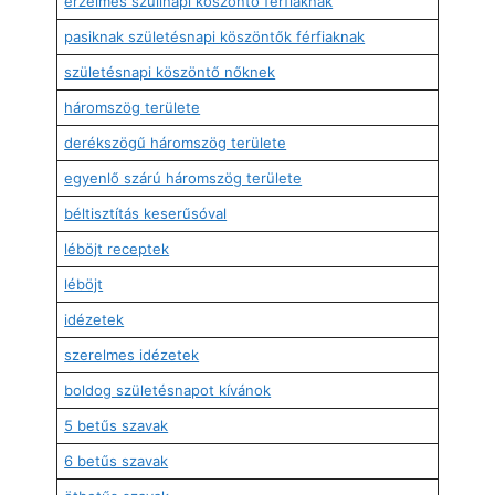
érzelmes szülinapi köszöntő férfiaknak
pasiknak születésnapi köszöntők férfiaknak
születésnapi köszöntő nőknek
háromszög területe
derékszögű háromszög területe
egyenlő szárú háromszög területe
béltisztítás keserűsóval
léböjt receptek
léböjt
idézetek
szerelmes idézetek
boldog születésnapot kívánok
5 betűs szavak
6 betűs szavak