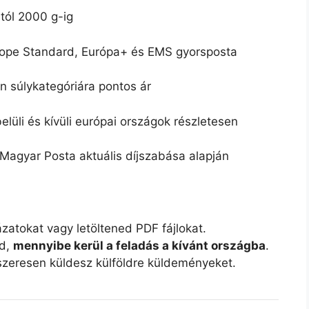
tól 2000 g-ig
ope Standard, Európa+ és EMS gyorsposta
 súlykategóriára pontos ár
lüli és kívüli európai országok részletesen
Magyar Posta aktuális díjszabása alapján
atokat vagy letöltened PDF fájlokat.
od,
mennyibe kerül a feladás a kívánt országba
.
szeresen küldesz külföldre küldeményeket.