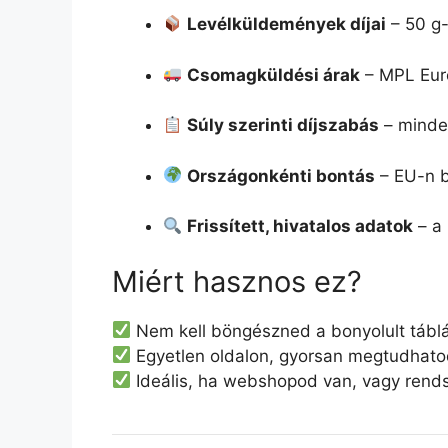
Levélküldemények díjai
– 50 g-
Csomagküldési árak
– MPL Eur
Súly szerinti díjszabás
– minden
Országonkénti bontás
– EU-n be
Frissített, hivatalos adatok
– a 
Miért hasznos ez?
Nem kell böngészned a bonyolult tábláz
Egyetlen oldalon, gyorsan megtudhat
Ideális, ha webshopod van, vagy rend