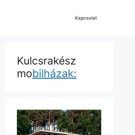
Kapcsolat
Kulcsrakész
mo
bilházak: