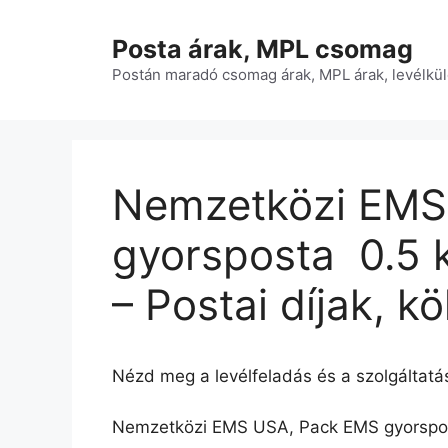
Kilépés
a
Posta árak, MPL csomag
tartalomba
Postán maradó csomag árak, MPL árak, levélkül
Nemzetközi EMS
gyorsposta  0.5 
– Postai díjak, k
Nézd meg a levélfeladás és a szolgáltatás
Nemzetközi EMS USA, Pack EMS gyorsposta