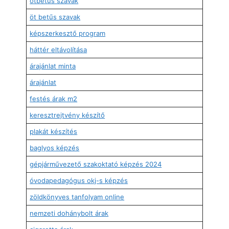
ötbetűs szavak
öt betűs szavak
képszerkesztő program
háttér eltávolítása
árajánlat minta
árajánlat
festés árak m2
keresztrejtvény készítő
plakát készítés
baglyos képzés
gépjárművezető szakoktató képzés 2024
óvodapedagógus okj-s képzés
zöldkönyves tanfolyam online
nemzeti dohánybolt árak