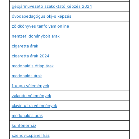
gépjárművezető szakoktató képzés 2024
óvodapedagógus okj-s képzés
zöldkönyves tanfolyam online
nemzeti dohánybolt árak
cigaretta árak
cigaretta árak 2024
mcdonald's étlap árak
mcdonalds árak
fruugo vélemények
zalando vélemények
clavin ultra vélemények
mcdonald's árak
konténerház
szendvicspanel ház