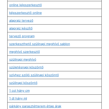
online képszerkesztő
képszerkesztő online
alaprajz tervező
alaprajz készítő
tervező program
szerkeszthető szülinapi meghívó sablon
meghívó szerkesztő
szülinapi meghívó
születésnapi köszöntő
szívhez szóló szülinapi köszöntő
szülinapi köszöntő
1 col hány cm
1 dl hány ml
párkány parasztétterem étlap árak