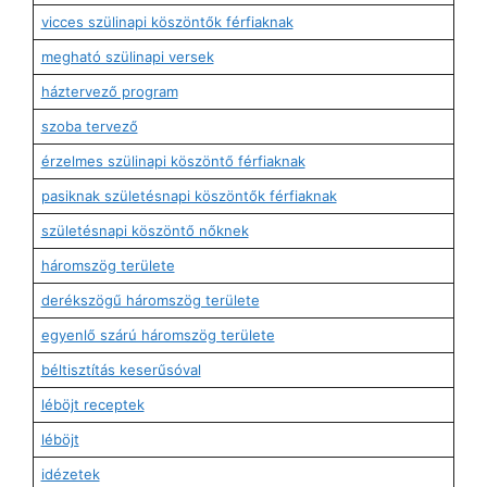
vicces szülinapi köszöntők férfiaknak
megható szülinapi versek
háztervező program
szoba tervező
érzelmes szülinapi köszöntő férfiaknak
pasiknak születésnapi köszöntők férfiaknak
születésnapi köszöntő nőknek
háromszög területe
derékszögű háromszög területe
egyenlő szárú háromszög területe
béltisztítás keserűsóval
léböjt receptek
léböjt
idézetek