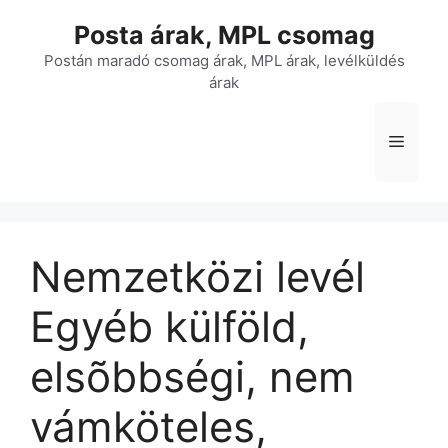
Kilépés
Posta árak, MPL csomag
a
tartalomba
Postán maradó csomag árak, MPL árak, levélküldés
árak
Menü
Nemzetközi levél
Egyéb külföld,
elsõbbségi, nem
vámköteles,