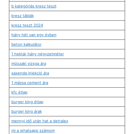
b kategóriás kresz teszt
kresz táblák
kresz teszt 2024
hány hét van egy évben
beton kalkulátor
1 hektár hány négyzetméter
műszaki vizsga ára
saxenda injekció ára
1 mázsa cement ára
kfc étlap
burger king étlap
burger king árak
mennyi idő után hat a detralex
mi a whatsapp számom