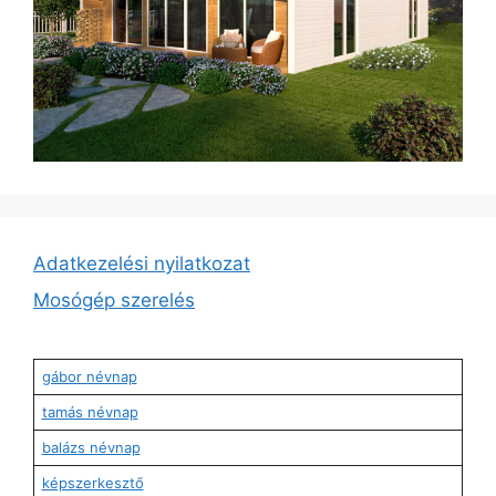
Adatkezelési nyilatkozat
Mosógép szerelés
gábor névnap
tamás névnap
balázs névnap
képszerkesztő