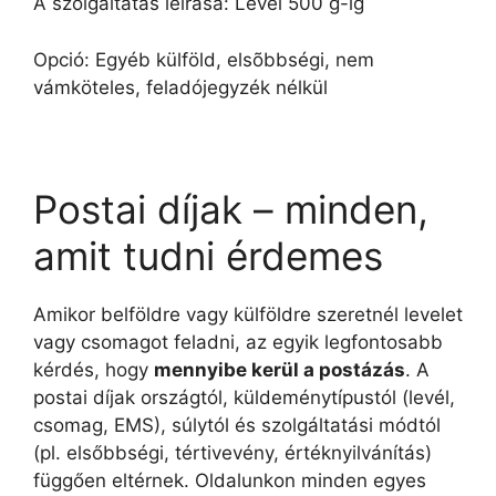
A szolgáltatás leírása: Levél 500 g-ig
Opció: Egyéb külföld, elsõbbségi, nem
vámköteles, feladójegyzék nélkül
Postai díjak – minden,
amit tudni érdemes
Amikor belföldre vagy külföldre szeretnél levelet
vagy csomagot feladni, az egyik legfontosabb
kérdés, hogy
mennyibe kerül a postázás
. A
postai díjak országtól, küldeménytípustól (levél,
csomag, EMS), súlytól és szolgáltatási módtól
(pl. elsőbbségi, tértivevény, értéknyilvánítás)
függően eltérnek. Oldalunkon minden egyes