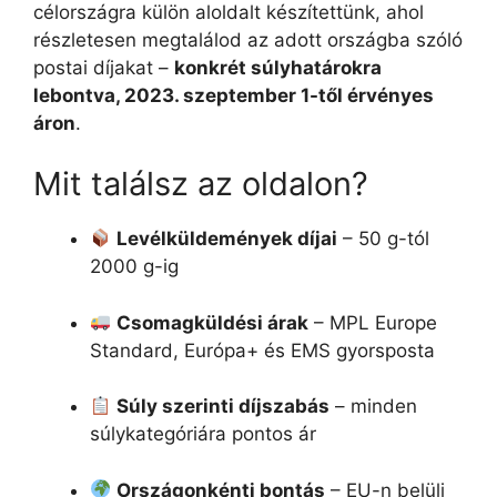
célországra külön aloldalt készítettünk, ahol
részletesen megtalálod az adott országba szóló
postai díjakat –
konkrét súlyhatárokra
lebontva, 2023. szeptember 1-től érvényes
áron
.
Mit találsz az oldalon?
Levélküldemények díjai
– 50 g-tól
2000 g-ig
Csomagküldési árak
– MPL Europe
Standard, Európa+ és EMS gyorsposta
Súly szerinti díjszabás
– minden
súlykategóriára pontos ár
Országonkénti bontás
– EU-n belüli