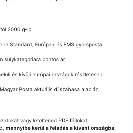
tól 2000 g-ig
ope Standard, Európa+ és EMS gyorsposta
 súlykategóriára pontos ár
lüli és kívüli európai országok részletesen
Magyar Posta aktuális díjszabása alapján
atokat vagy letöltened PDF fájlokat.
od,
mennyibe kerül a feladás a kívánt országba
.