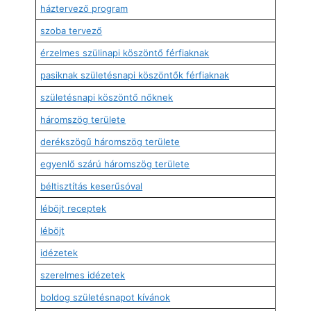
háztervező program
szoba tervező
érzelmes szülinapi köszöntő férfiaknak
pasiknak születésnapi köszöntők férfiaknak
születésnapi köszöntő nőknek
háromszög területe
derékszögű háromszög területe
egyenlő szárú háromszög területe
béltisztítás keserűsóval
léböjt receptek
léböjt
idézetek
szerelmes idézetek
boldog születésnapot kívánok