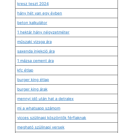
kresz teszt 2024
hány hét van egy évben
beton kalkulátor
1 hektár hány négyzetméter
műszaki vizsga ára
saxenda injekció ára
1 mázsa cement ára
kfc étlap
burger king étlap
burger king árak
mennyi idő után hat a detralex
mi a whatsapp számom
vicces szülinapi köszöntők férfiaknak
megható szülinapi versek