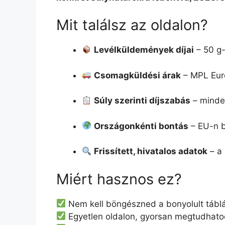
Mit találsz az oldalon?
Levélküldemények díjai
– 50 g-
Csomagküldési árak
– MPL Eur
Súly szerinti díjszabás
– minden
Országonkénti bontás
– EU-n be
Frissített, hivatalos adatok
– a 
Miért hasznos ez?
Nem kell böngészned a bonyolult tábláz
Egyetlen oldalon, gyorsan megtudhat