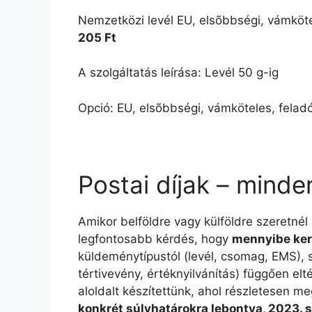
Nemzetközi levél EU, elsõbbségi, vámköte
205 Ft
A szolgáltatás leírása: Levél 50 g-ig
Opció: EU, elsõbbségi, vámköteles, felad
Postai díjak – minde
Amikor belföldre vagy külföldre szeretnél
legfontosabb kérdés, hogy
mennyibe ker
küldeménytípustól (levél, csomag, EMS), sú
tértivevény, értéknyilvánítás) függően e
aloldalt készítettünk, ahol részletesen me
konkrét súlyhatárokra lebontva, 2023. 