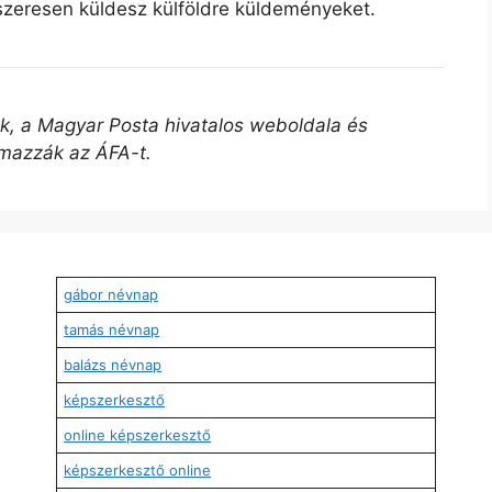
szeresen küldesz külföldre küldeményeket.
űek, a Magyar Posta hivatalos weboldala és
lmazzák az ÁFA-t.
gábor névnap
tamás névnap
balázs névnap
képszerkesztő
online képszerkesztő
képszerkesztő online