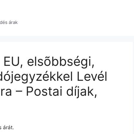
dés árak
 EU, elsõbbségi,
dójegyzékkel Levél
ra – Postai díjak,
 árát.