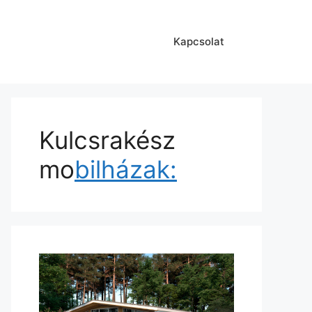
Kapcsolat
Kulcsrakész
mo
bilházak: