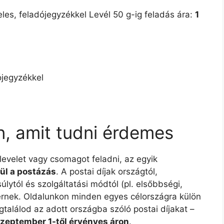
les, feladójegyzékkel Levél 50 g-ig feladás ára:
1
ójegyzékkel
n, amit tudni érdemes
 levelet vagy csomagot feladni, az egyik
ül a postázás
. A postai díjak országtól,
lytól és szolgáltatási módtól (pl. elsőbbségi,
ltérnek. Oldalunkon minden egyes célországra külön
gtalálod az adott országba szóló postai díjakat –
szeptember 1-től érvényes áron
.