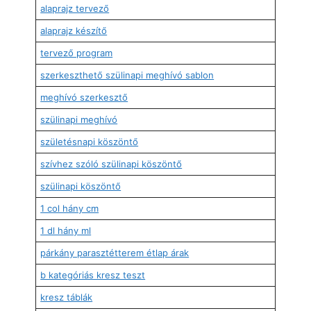
alaprajz tervező
alaprajz készítő
tervező program
szerkeszthető szülinapi meghívó sablon
meghívó szerkesztő
szülinapi meghívó
születésnapi köszöntő
szívhez szóló szülinapi köszöntő
szülinapi köszöntő
1 col hány cm
1 dl hány ml
párkány parasztétterem étlap árak
b kategóriás kresz teszt
kresz táblák