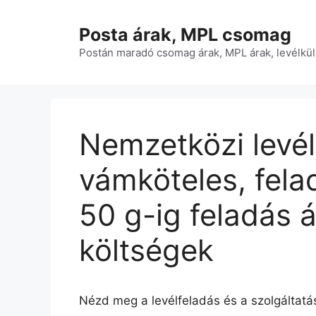
Kilépés
a
Posta árak, MPL csomag
tartalomba
Postán maradó csomag árak, MPL árak, levélkül
Nemzetközi levél
vámköteles, fela
50 g-ig feladás á
költségek
Nézd meg a levélfeladás és a szolgáltatás