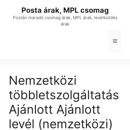
Kilépés
Posta árak, MPL csomag
a
tartalomba
Postán maradó csomag árak, MPL árak, levélküldés
árak
Menü
Nemzetközi
többletszolgáltatás
Ajánlott Ajánlott
levél (nemzetközi)