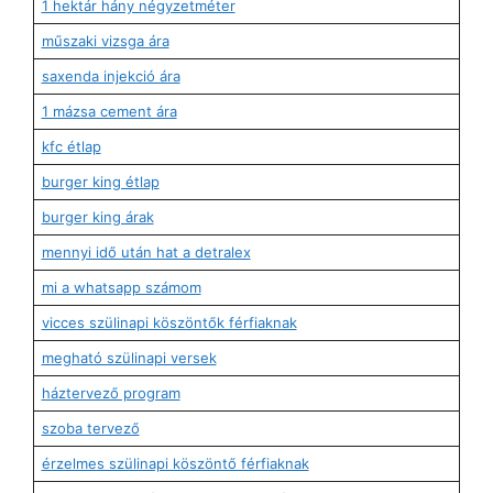
1 hektár hány négyzetméter
műszaki vizsga ára
saxenda injekció ára
1 mázsa cement ára
kfc étlap
burger king étlap
burger king árak
mennyi idő után hat a detralex
mi a whatsapp számom
vicces szülinapi köszöntők férfiaknak
megható szülinapi versek
háztervező program
szoba tervező
érzelmes szülinapi köszöntő férfiaknak