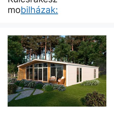
mo
bilházak: