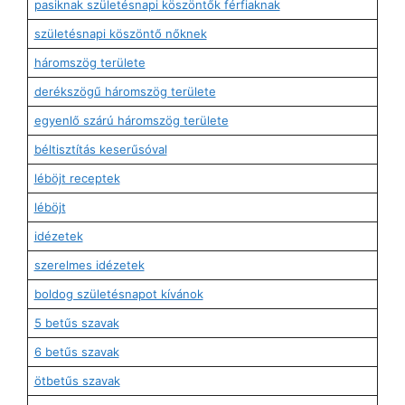
pasiknak születésnapi köszöntők férfiaknak
születésnapi köszöntő nőknek
háromszög területe
derékszögű háromszög területe
egyenlő szárú háromszög területe
béltisztítás keserűsóval
léböjt receptek
léböjt
idézetek
szerelmes idézetek
boldog születésnapot kívánok
5 betűs szavak
6 betűs szavak
ötbetűs szavak