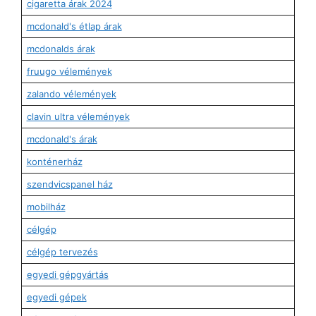
cigaretta árak 2024
mcdonald's étlap árak
mcdonalds árak
fruugo vélemények
zalando vélemények
clavin ultra vélemények
mcdonald's árak
konténerház
szendvicspanel ház
mobilház
célgép
célgép tervezés
egyedi gépgyártás
egyedi gépek