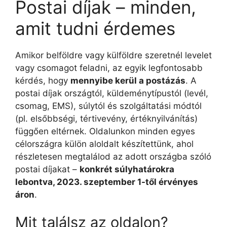
Postai díjak – minden,
amit tudni érdemes
Amikor belföldre vagy külföldre szeretnél levelet
vagy csomagot feladni, az egyik legfontosabb
kérdés, hogy
mennyibe kerül a postázás
. A
postai díjak országtól, küldeménytípustól (levél,
csomag, EMS), súlytól és szolgáltatási módtól
(pl. elsőbbségi, tértivevény, értéknyilvánítás)
függően eltérnek. Oldalunkon minden egyes
célországra külön aloldalt készítettünk, ahol
részletesen megtalálod az adott országba szóló
postai díjakat –
konkrét súlyhatárokra
lebontva, 2023. szeptember 1-től érvényes
áron
.
Mit találsz az oldalon?