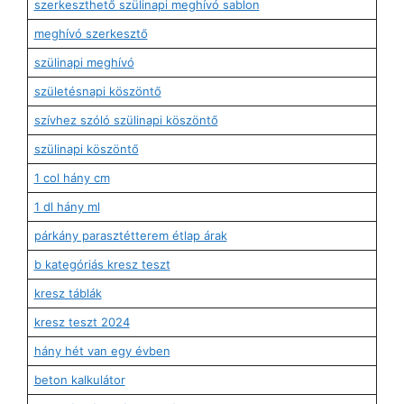
szerkeszthető szülinapi meghívó sablon
meghívó szerkesztő
szülinapi meghívó
születésnapi köszöntő
szívhez szóló szülinapi köszöntő
szülinapi köszöntő
1 col hány cm
1 dl hány ml
párkány parasztétterem étlap árak
b kategóriás kresz teszt
kresz táblák
kresz teszt 2024
hány hét van egy évben
beton kalkulátor