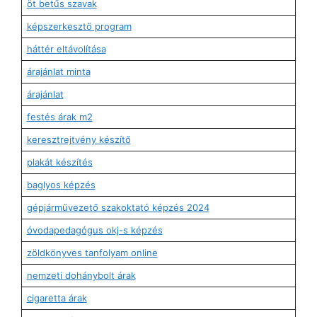
öt betűs szavak
képszerkesztő program
háttér eltávolítása
árajánlat minta
árajánlat
festés árak m2
keresztrejtvény készítő
plakát készítés
baglyos képzés
gépjárművezető szakoktató képzés 2024
óvodapedagógus okj-s képzés
zöldkönyves tanfolyam online
nemzeti dohánybolt árak
cigaretta árak