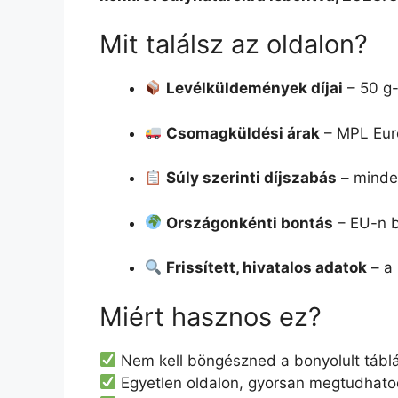
Mit találsz az oldalon?
Levélküldemények díjai
– 50 g-
Csomagküldési árak
– MPL Eur
Súly szerinti díjszabás
– minden
Országonkénti bontás
– EU-n be
Frissített, hivatalos adatok
– a 
Miért hasznos ez?
Nem kell böngészned a bonyolult tábláz
Egyetlen oldalon, gyorsan megtudhat