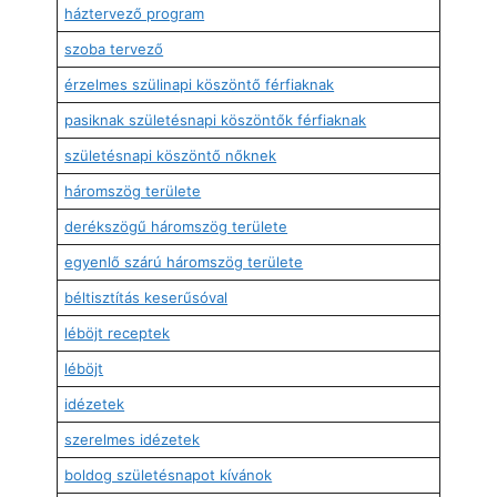
háztervező program
szoba tervező
érzelmes szülinapi köszöntő férfiaknak
pasiknak születésnapi köszöntők férfiaknak
születésnapi köszöntő nőknek
háromszög területe
derékszögű háromszög területe
egyenlő szárú háromszög területe
béltisztítás keserűsóval
léböjt receptek
léböjt
idézetek
szerelmes idézetek
boldog születésnapot kívánok