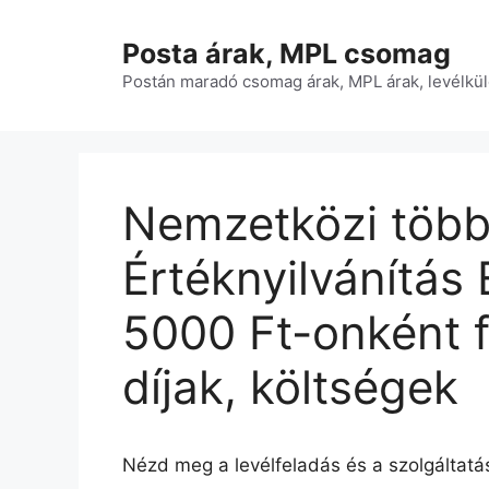
Kilépés
a
Posta árak, MPL csomag
tartalomba
Postán maradó csomag árak, MPL árak, levélkül
Nemzetközi többl
Értéknyilvánítás 
5000 Ft-onként f
díjak, költségek
Nézd meg a levélfeladás és a szolgáltatás