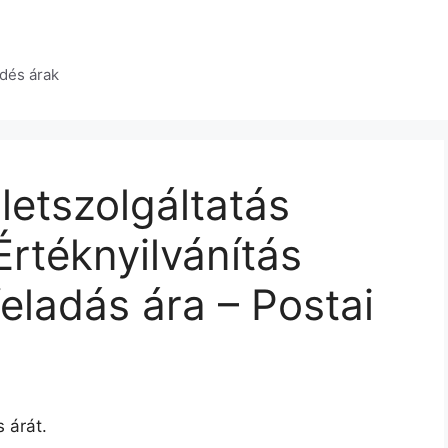
dés árak
etszolgáltatás
Értéknyilvánítás
eladás ára – Postai
 árát.