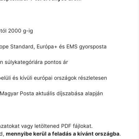
tól 2000 g-ig
ope Standard, Európa+ és EMS gyorsposta
 súlykategóriára pontos ár
lüli és kívüli európai országok részletesen
Magyar Posta aktuális díjszabása alapján
atokat vagy letöltened PDF fájlokat.
od,
mennyibe kerül a feladás a kívánt országba
.