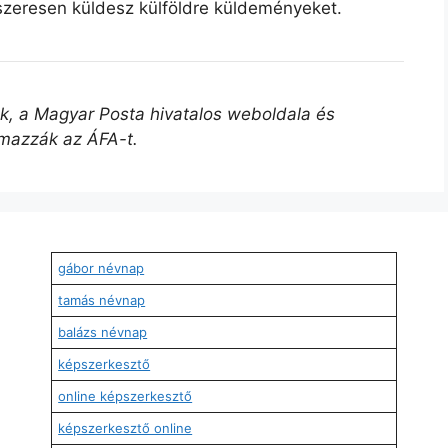
szeresen küldesz külföldre küldeményeket.
űek, a Magyar Posta hivatalos weboldala és
lmazzák az ÁFA-t.
gábor névnap
tamás névnap
balázs névnap
képszerkesztő
online képszerkesztő
képszerkesztő online