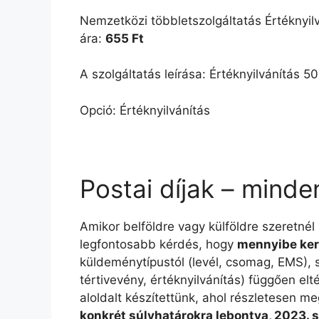
Nemzetközi többletszolgáltatás Értéknyil
ára:
655 Ft
A szolgáltatás leírása: Értéknyilvánítás 
Opció: Értéknyilvánítás
Postai díjak – minde
Amikor belföldre vagy külföldre szeretnél
legfontosabb kérdés, hogy
mennyibe ker
küldeménytípustól (levél, csomag, EMS), sú
tértivevény, értéknyilvánítás) függően e
aloldalt készítettünk, ahol részletesen me
konkrét súlyhatárokra lebontva, 2023. 