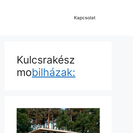
Kapcsolat
Kulcsrakész
mo
bilházak: