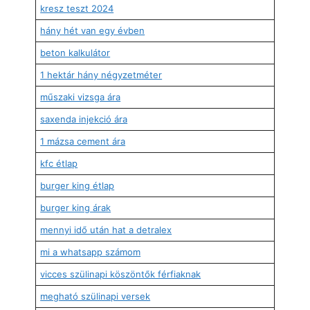
kresz teszt 2024
hány hét van egy évben
beton kalkulátor
1 hektár hány négyzetméter
műszaki vizsga ára
saxenda injekció ára
1 mázsa cement ára
kfc étlap
burger king étlap
burger king árak
mennyi idő után hat a detralex
mi a whatsapp számom
vicces szülinapi köszöntők férfiaknak
megható szülinapi versek