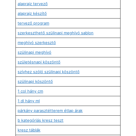
alaprajz tervező
alaprajz készítő
tervező program
szerkeszthető szülinapi meghívó sablon
meghívó szerkesztő
szülinapi meghívó
születésnapi köszöntő
szívhez szóló szülinapi köszöntő
szülinapi köszöntő
1 col hány cm
1 dl hány ml
párkány parasztétterem étlap árak
b kategóriás kresz teszt
kresz táblák