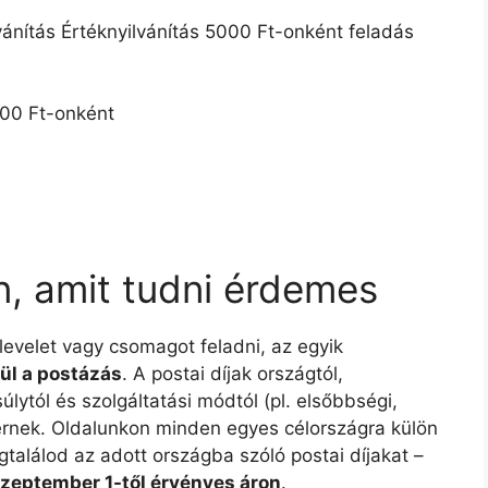
vánítás Értéknyilvánítás 5000 Ft-onként feladás
5000 Ft-onként
n, amit tudni érdemes
 levelet vagy csomagot feladni, az egyik
ül a postázás
. A postai díjak országtól,
lytól és szolgáltatási módtól (pl. elsőbbségi,
ltérnek. Oldalunkon minden egyes célországra külön
gtalálod az adott országba szóló postai díjakat –
szeptember 1-től érvényes áron
.