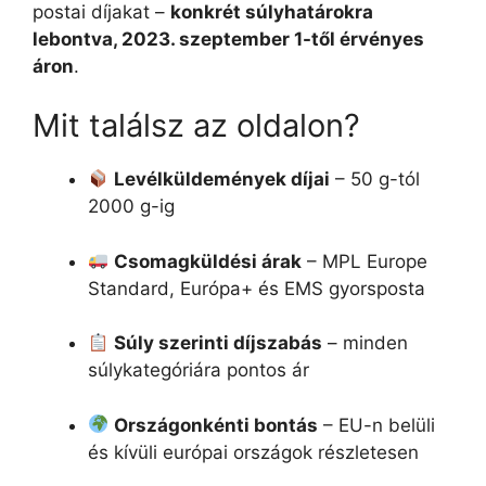
postai díjakat –
konkrét súlyhatárokra
lebontva, 2023. szeptember 1-től érvényes
áron
.
Mit találsz az oldalon?
Levélküldemények díjai
– 50 g-tól
2000 g-ig
Csomagküldési árak
– MPL Europe
Standard, Európa+ és EMS gyorsposta
Súly szerinti díjszabás
– minden
súlykategóriára pontos ár
Országonkénti bontás
– EU-n belüli
és kívüli európai országok részletesen