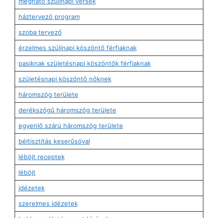
megható szülinapi versek
háztervező program
szoba tervező
érzelmes szülinapi köszöntő férfiaknak
pasiknak születésnapi köszöntők férfiaknak
születésnapi köszöntő nőknek
háromszög területe
derékszögű háromszög területe
egyenlő szárú háromszög területe
béltisztítás keserűsóval
léböjt receptek
léböjt
idézetek
szerelmes idézetek