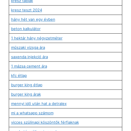
kresz táblák
kresz teszt 2024
hány hét van egy évben
beton kalkulátor
1 hektár hány négyzetméter
műszaki vizsga ára
saxenda injekció ára
1 mázsa cement ára
kfc étlap
burger king étlap
burger king árak
mennyi idő után hat a detralex
mi a whatsapp számom
vicces szülinapi köszöntők férfiaknak