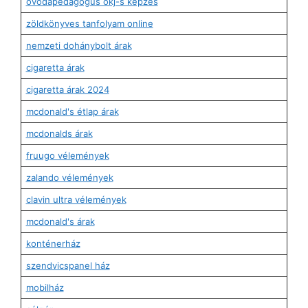
óvodapedagógus okj-s képzés
zöldkönyves tanfolyam online
nemzeti dohánybolt árak
cigaretta árak
cigaretta árak 2024
mcdonald's étlap árak
mcdonalds árak
fruugo vélemények
zalando vélemények
clavin ultra vélemények
mcdonald's árak
konténerház
szendvicspanel ház
mobilház