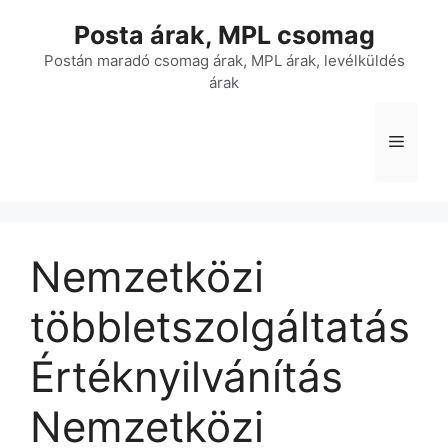
Kilépés
Posta árak, MPL csomag
a
tartalomba
Postán maradó csomag árak, MPL árak, levélküldés
árak
Menü
Nemzetközi
többletszolgáltatás
Értéknyilvánítás
Nemzetközi