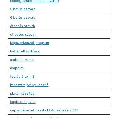
boldog születésnapot kívánok
5 betűs szavak
6 betűs szavak
ötbetűs szavak
öt betűs szavak
képszerkesztő program
háttér eltávolítása
árajánlat minta
árajánlat
festés árak m2
keresztrejtvény készítő
plakát készítés
baglyos képzés
gépjárművezető szakoktató képzés 2024