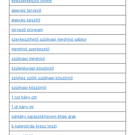
képszerkesztő online
alaprajz tervező
alaprajz készítő
tervező program
szerkeszthető szülinapi meghívó sablon
meghívó szerkesztő
szülinapi meghívó
születésnapi köszöntő
szívhez szóló szülinapi köszöntő
szülinapi köszöntő
1 col hány cm
1 dl hány ml
párkány parasztétterem étlap árak
b kategóriás kresz teszt