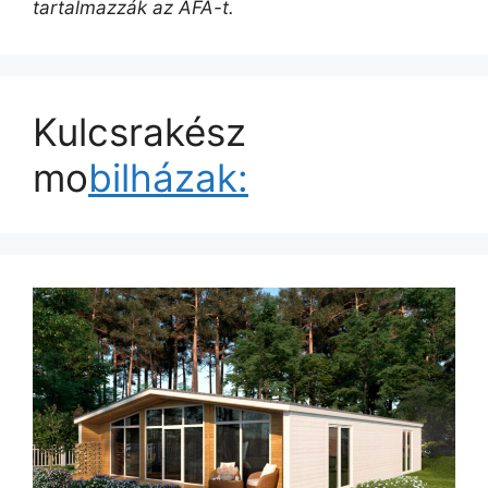
tartalmazzák az ÁFA-t.
Kulcsrakész
mo
bilházak: