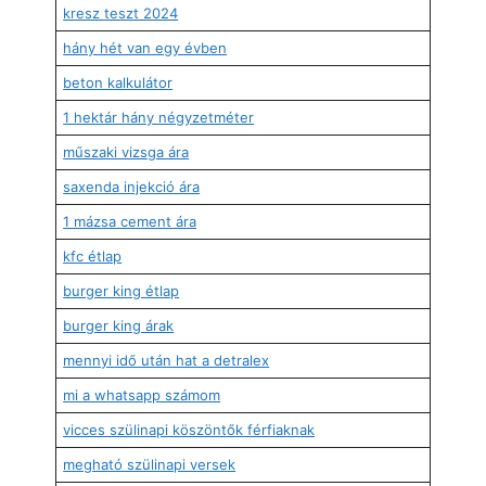
kresz teszt 2024
hány hét van egy évben
beton kalkulátor
1 hektár hány négyzetméter
műszaki vizsga ára
saxenda injekció ára
1 mázsa cement ára
kfc étlap
burger king étlap
burger king árak
mennyi idő után hat a detralex
mi a whatsapp számom
vicces szülinapi köszöntők férfiaknak
megható szülinapi versek