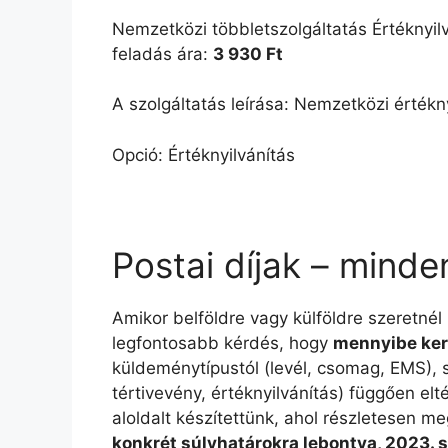
Nemzetközi többletszolgáltatás Értéknyil
feladás ára:
3 930 Ft
A szolgáltatás leírása: Nemzetközi értékny
Opció: Értéknyilvánítás
Postai díjak – minde
Amikor belföldre vagy külföldre szeretnél
legfontosabb kérdés, hogy
mennyibe ker
küldeménytípustól (levél, csomag, EMS), sú
tértivevény, értéknyilvánítás) függően e
aloldalt készítettünk, ahol részletesen me
konkrét súlyhatárokra lebontva, 2023. 