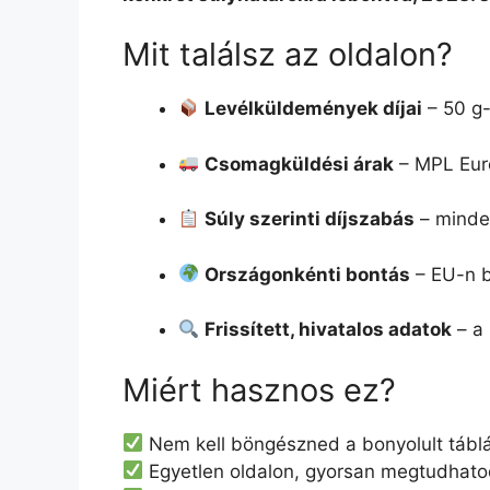
Mit találsz az oldalon?
Levélküldemények díjai
– 50 g-
Csomagküldési árak
– MPL Eur
Súly szerinti díjszabás
– minden
Országonkénti bontás
– EU-n be
Frissített, hivatalos adatok
– a 
Miért hasznos ez?
Nem kell böngészned a bonyolult tábláz
Egyetlen oldalon, gyorsan megtudhat