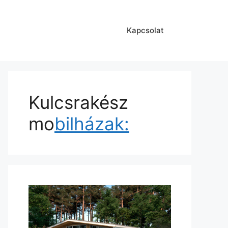
Kapcsolat
Kulcsrakész
mo
bilházak: