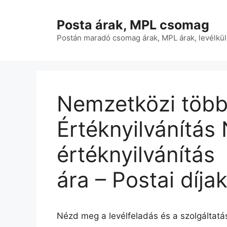
Kilépés
a
Posta árak, MPL csomag
tartalomba
Postán maradó csomag árak, MPL árak, levélkül
Nemzetközi többl
Értéknyilvánítás
értéknyilvánítás 
ára – Postai díja
Nézd meg a levélfeladás és a szolgáltatás