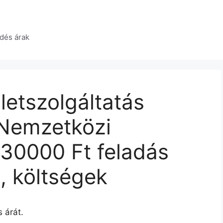
dés árak
etszolgáltatás
 Nemzetközi
 30000 Ft feladás
k, költségek
 árát.