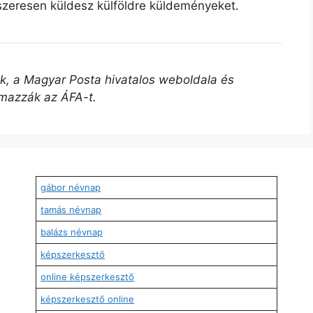
szeresen küldesz külföldre küldeményeket.
űek, a Magyar Posta hivatalos weboldala és
lmazzák az ÁFA-t.
gábor névnap
tamás névnap
balázs névnap
képszerkesztő
online képszerkesztő
képszerkesztő online