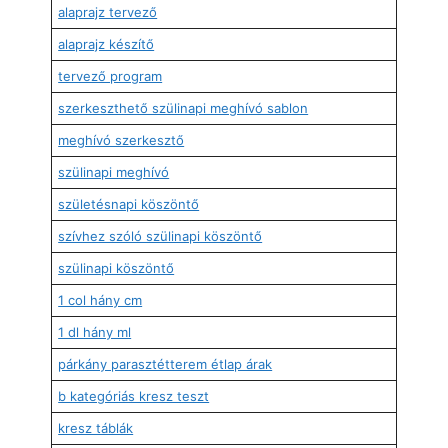
alaprajz tervező
alaprajz készítő
tervező program
szerkeszthető szülinapi meghívó sablon
meghívó szerkesztő
szülinapi meghívó
születésnapi köszöntő
szívhez szóló szülinapi köszöntő
szülinapi köszöntő
1 col hány cm
1 dl hány ml
párkány parasztétterem étlap árak
b kategóriás kresz teszt
kresz táblák