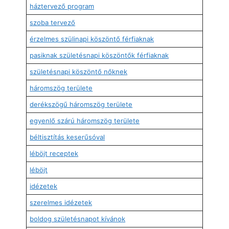
háztervező program
szoba tervező
érzelmes szülinapi köszöntő férfiaknak
pasiknak születésnapi köszöntők férfiaknak
születésnapi köszöntő nőknek
háromszög területe
derékszögű háromszög területe
egyenlő szárú háromszög területe
béltisztítás keserűsóval
léböjt receptek
léböjt
idézetek
szerelmes idézetek
boldog születésnapot kívánok