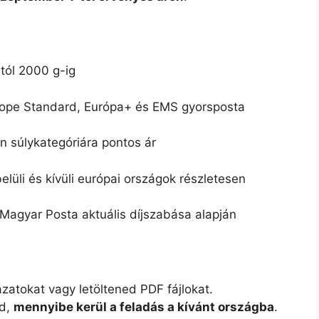
tól 2000 g-ig
ope Standard, Európa+ és EMS gyorsposta
 súlykategóriára pontos ár
lüli és kívüli európai országok részletesen
Magyar Posta aktuális díjszabása alapján
atokat vagy letöltened PDF fájlokat.
od,
mennyibe kerül a feladás a kívánt országba
.