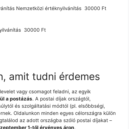
vánítás Nemzetközi értéknyilvánítás  30000 Ft
ilvánítás  30000 Ft
n, amit tudni érdemes
 levelet vagy csomagot feladni, az egyik
ül a postázás
. A postai díjak országtól,
lytól és szolgáltatási módtól (pl. elsőbbségi,
ltérnek. Oldalunkon minden egyes célországra külön
gtalálod az adott országba szóló postai díjakat –
szeptember 1-től érvényes áron
.