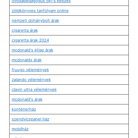
óvodapedagógus okj-s képzés
zöldkönyves tanfolyam online
nemzeti dohánybolt árak
cigaretta árak
cigaretta árak 2024
mcdonald's étlap árak
mcdonalds árak
fruugo vélemények
zalando vélemények
clavin ultra vélemények
mcdonald's árak
konténerház
szendvicspanel ház
mobilház