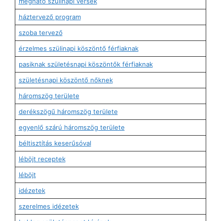
megható szülinapi versek
háztervező program
szoba tervező
érzelmes szülinapi köszöntő férfiaknak
pasiknak születésnapi köszöntők férfiaknak
születésnapi köszöntő nőknek
háromszög területe
derékszögű háromszög területe
egyenlő szárú háromszög területe
béltisztítás keserűsóval
léböjt receptek
léböjt
idézetek
szerelmes idézetek