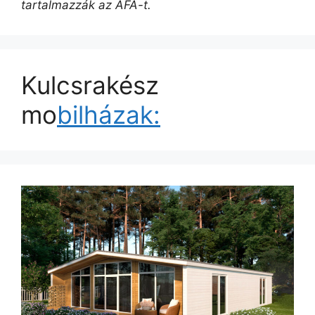
tartalmazzák az ÁFA-t.
Kulcsrakész
mo
bilházak: