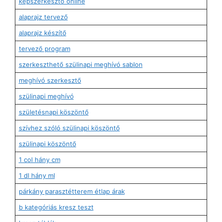
képszerkesztő online
alaprajz tervező
alaprajz készítő
tervező program
szerkeszthető szülinapi meghívó sablon
meghívó szerkesztő
szülinapi meghívó
születésnapi köszöntő
szívhez szóló szülinapi köszöntő
szülinapi köszöntő
1 col hány cm
1 dl hány ml
párkány parasztétterem étlap árak
b kategóriás kresz teszt