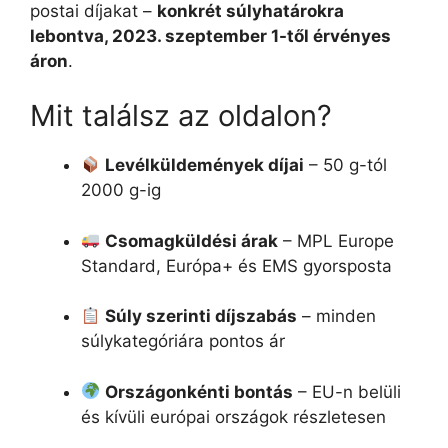
postai díjakat –
konkrét súlyhatárokra
lebontva, 2023. szeptember 1-től érvényes
áron
.
Mit találsz az oldalon?
Levélküldemények díjai
– 50 g-tól
2000 g-ig
Csomagküldési árak
– MPL Europe
Standard, Európa+ és EMS gyorsposta
Súly szerinti díjszabás
– minden
súlykategóriára pontos ár
Országonkénti bontás
– EU-n belüli
és kívüli európai országok részletesen