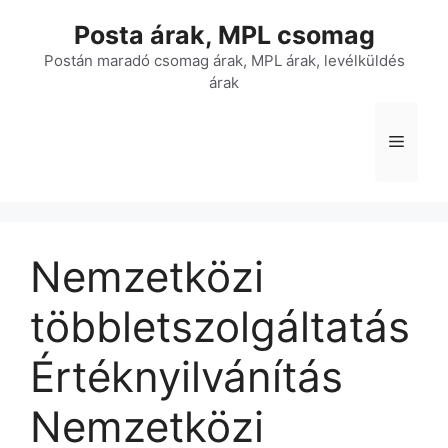
Kilépés
Posta árak, MPL csomag
a
tartalomba
Postán maradó csomag árak, MPL árak, levélküldés
árak
Menü
Nemzetközi
többletszolgáltatás
Értéknyilvánítás
Nemzetközi