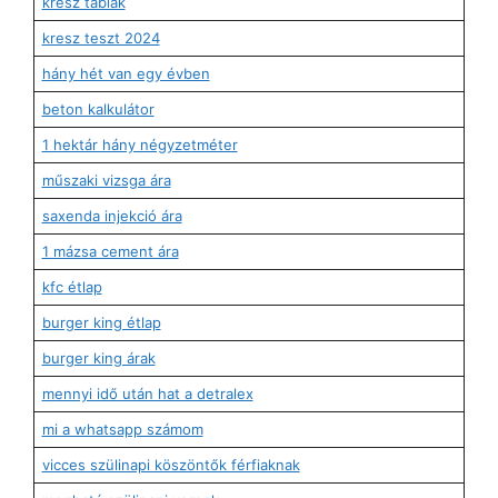
kresz táblák
kresz teszt 2024
hány hét van egy évben
beton kalkulátor
1 hektár hány négyzetméter
műszaki vizsga ára
saxenda injekció ára
1 mázsa cement ára
kfc étlap
burger king étlap
burger king árak
mennyi idő után hat a detralex
mi a whatsapp számom
vicces szülinapi köszöntők férfiaknak