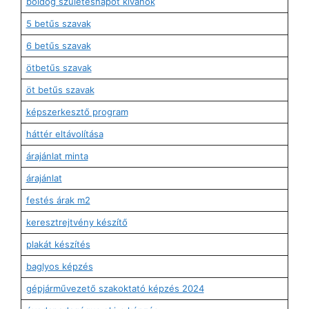
boldog születésnapot kívánok
5 betűs szavak
6 betűs szavak
ötbetűs szavak
öt betűs szavak
képszerkesztő program
háttér eltávolítása
árajánlat minta
árajánlat
festés árak m2
keresztrejtvény készítő
plakát készítés
baglyos képzés
gépjárművezető szakoktató képzés 2024