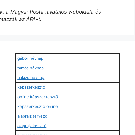
űek, a Magyar Posta hivatalos weboldala és
lmazzák az ÁFA-t.
gábor névnap
tamás névnap
balázs névnap
képszerkesztő
online képszerkesztő
képszerkesztő online
alaprajz tervező
alaprajz készítő