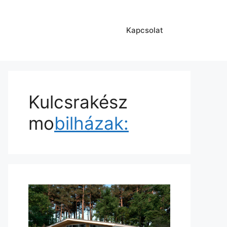
Kapcsolat
Kulcsrakész
mo
bilházak: