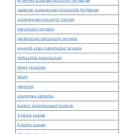
érzelmes szülinapi köszöntő férfiaknak
pasiknak születésnapi köszöntők férfiaknak
születésnapi köszöntő nőknek
háromszög területe
derékszögű háromszög területe
egyenlő szárú háromszög területe
béltisztítás keserűsóval
léböjt receptek
léböjt
idézetek
szerelmes idézetek
boldog születésnapot kívánok
5 betűs szavak
6 betűs szavak