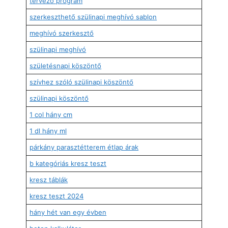
tervező program
szerkeszthető szülinapi meghívó sablon
meghívó szerkesztő
szülinapi meghívó
születésnapi köszöntő
szívhez szóló szülinapi köszöntő
szülinapi köszöntő
1 col hány cm
1 dl hány ml
párkány parasztétterem étlap árak
b kategóriás kresz teszt
kresz táblák
kresz teszt 2024
hány hét van egy évben