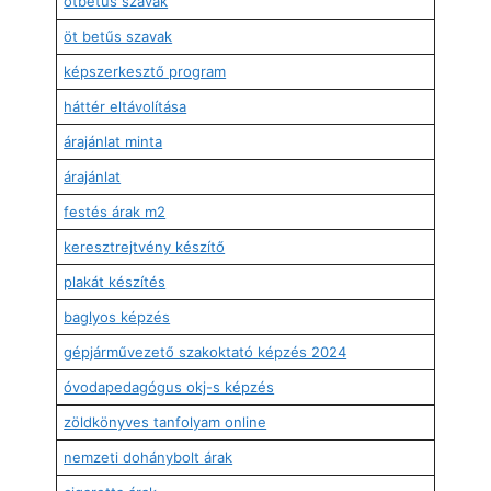
ötbetűs szavak
öt betűs szavak
képszerkesztő program
háttér eltávolítása
árajánlat minta
árajánlat
festés árak m2
keresztrejtvény készítő
plakát készítés
baglyos képzés
gépjárművezető szakoktató képzés 2024
óvodapedagógus okj-s képzés
zöldkönyves tanfolyam online
nemzeti dohánybolt árak