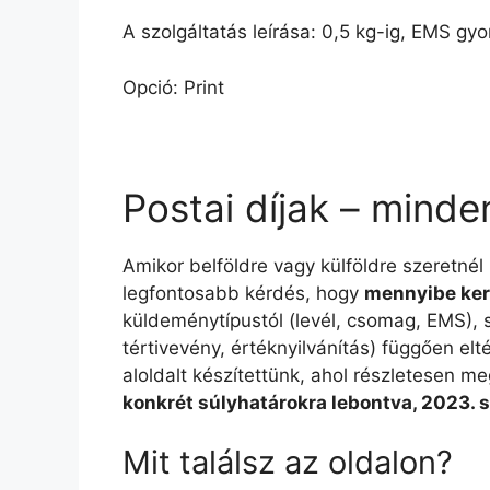
A szolgáltatás leírása: 0,5 kg-ig, EMS gy
Opció: Print
Postai díjak – minde
Amikor belföldre vagy külföldre szeretnél
legfontosabb kérdés, hogy
mennyibe ker
küldeménytípustól (levél, csomag, EMS), sú
tértivevény, értéknyilvánítás) függően e
aloldalt készítettünk, ahol részletesen me
konkrét súlyhatárokra lebontva, 2023. 
Mit találsz az oldalon?