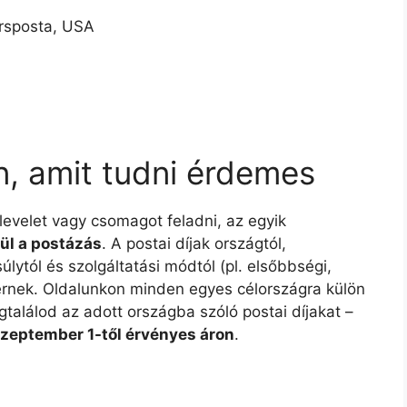
orsposta, USA
n, amit tudni érdemes
 levelet vagy csomagot feladni, az egyik
ül a postázás
. A postai díjak országtól,
lytól és szolgáltatási módtól (pl. elsőbbségi,
ltérnek. Oldalunkon minden egyes célországra külön
gtalálod az adott országba szóló postai díjakat –
szeptember 1-től érvényes áron
.