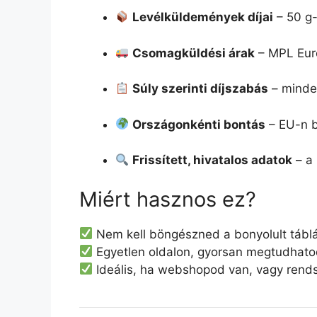
Levélküldemények díjai
– 50 g-
Csomagküldési árak
– MPL Eur
Súly szerinti díjszabás
– minden
Országonkénti bontás
– EU-n be
Frissített, hivatalos adatok
– a 
Miért hasznos ez?
Nem kell böngészned a bonyolult tábláz
Egyetlen oldalon, gyorsan megtudhat
Ideális, ha webshopod van, vagy rend