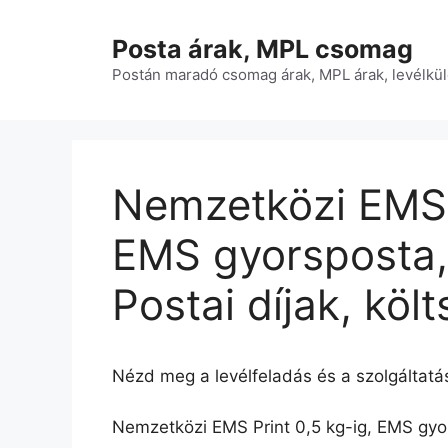
Kilépés
a
Posta árak, MPL csomag
tartalomba
Postán maradó csomag árak, MPL árak, levélkül
Nemzetközi EMS P
EMS gyorsposta,
Postai díjak, köl
Nézd meg a levélfeladás és a szolgáltatás
Nemzetközi EMS Print 0,5 kg-ig, EMS gyo