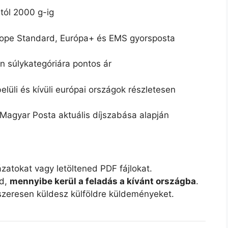
tól 2000 g-ig
ope Standard, Európa+ és EMS gyorsposta
 súlykategóriára pontos ár
lüli és kívüli európai országok részletesen
Magyar Posta aktuális díjszabása alapján
atokat vagy letöltened PDF fájlokat.
od,
mennyibe kerül a feladás a kívánt országba
.
szeresen küldesz külföldre küldeményeket.