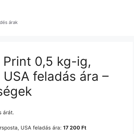
dés árak
rint 0,5 kg-ig,
 USA feladás ára –
tségek
 árát.
rsposta, USA feladás ára:
17 200 Ft