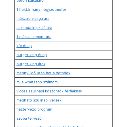
beton kalkulátor
1 hektár hány négyzetméter
műszaki vizsga ára
saxenda injekció ára
1 mázsa cement ára
kfc étlap
burger king étlap
burger king árak
mennyi idő után hat a detralex
mi a whatsapp számom
vicces szülinapi köszöntők férfiaknak
megható szülinapi versek
háztervező program
szoba tervező