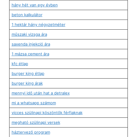
hány hét van egy évben
beton kalkulátor
1 hektár hány négyzetméter
műszaki vizsga ára
saxenda injekció ára
1 mázsa cement ára
kfc étlap
burger king étlap
burger king árak
mennyi idő után hat a detralex
mi a whatsapp számom
vicces szülinapi köszöntők férfiaknak
megható szülinapi versek
háztervező program