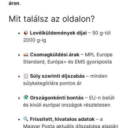
áron
.
Mit találsz az oldalon?
Levélküldemények díjai
– 50 g-tól
2000 g-ig
Csomagküldési árak
– MPL Europe
Standard, Európa+ és EMS gyorsposta
Súly szerinti díjszabás
– minden
súlykategóriára pontos ár
Országonkénti bontás
– EU-n belüli
és kívüli európai országok részletesen
Frissített, hivatalos adatok
– a
Magyar Posta aktuális díjszabása alapján