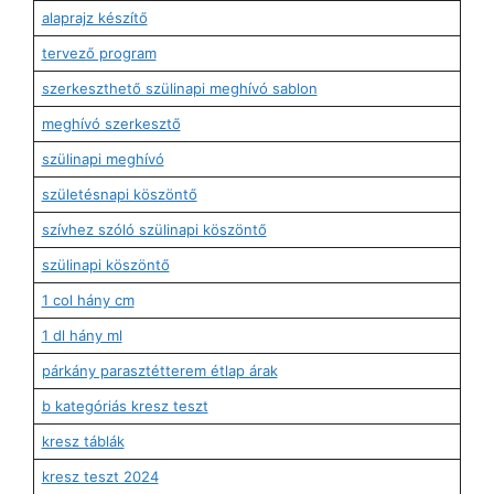
alaprajz készítő
tervező program
szerkeszthető szülinapi meghívó sablon
meghívó szerkesztő
szülinapi meghívó
születésnapi köszöntő
szívhez szóló szülinapi köszöntő
szülinapi köszöntő
1 col hány cm
1 dl hány ml
párkány parasztétterem étlap árak
b kategóriás kresz teszt
kresz táblák
kresz teszt 2024