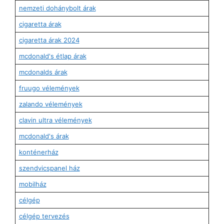
nemzeti dohánybolt árak
cigaretta árak
cigaretta árak 2024
mcdonald's étlap árak
mcdonalds árak
fruugo vélemények
zalando vélemények
clavin ultra vélemények
mcdonald's árak
konténerház
szendvicspanel ház
mobilház
célgép
célgép tervezés