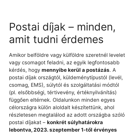
Postai díjak – minden,
amit tudni érdemes
Amikor belföldre vagy külföldre szeretnél levelet
vagy csomagot feladni, az egyik legfontosabb
kérdés, hogy
mennyibe kerül a postázás
. A
postai díjak országtól, küldeménytípustól (levél,
csomag, EMS), súlytól és szolgáltatási módtól
(pl. elsőbbségi, tértivevény, értéknyilvánítás)
függően eltérnek. Oldalunkon minden egyes
célországra külön aloldalt készítettünk, ahol
részletesen megtalálod az adott országba szóló
postai díjakat –
konkrét súlyhatárokra
lebontva, 2023. szeptember 1-től érvényes