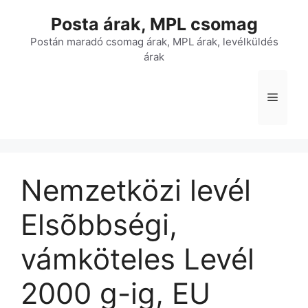
Kilépés
Posta árak, MPL csomag
a
tartalomba
Postán maradó csomag árak, MPL árak, levélküldés
árak
Menü
Nemzetközi levél
Elsõbbségi,
vámköteles Levél
2000 g-ig, EU