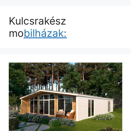
Kulcsrakész
mo
bilházak: