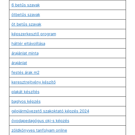
6 betűs szavak
ötbetűs szavak
öt betűs szavak
képszerkesztő program
háttér eltávolítása
árajánlat minta
árajánlat
festés árak m2
keresztrejtvény készítő
plakát készítés
baglyos képzés
gépjárművezető szakoktató képzés 2024
óvodapedagógus okj-s képzés
zöldkönyves tanfolyam online