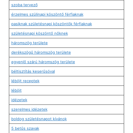
szoba tervező
érzelmes szülinapi köszöntő férfiaknak
pasiknak születésnapi köszöntők férfiaknak
születésnapi köszöntő nőknek
háromszög területe
derékszögű háromszög területe
egyenlő szárú háromszög területe
béltisztítás keserűsóval
léböjt receptek
léböjt
idézetek
szerelmes idézetek
boldog születésnapot kívánok
5 betűs szavak